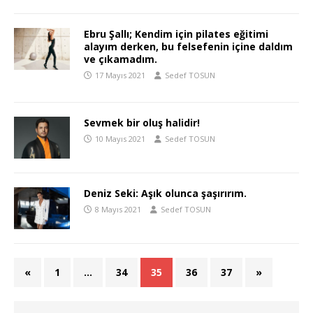
Ebru Şallı; Kendim için pilates eğitimi
alayım derken, bu felsefenin içine daldım
ve çıkamadım.
17 Mayıs 2021
Sedef TOSUN
Sevmek bir oluş halidir!
10 Mayıs 2021
Sedef TOSUN
Deniz Seki: Aşık olunca şaşırırım.
8 Mayıs 2021
Sedef TOSUN
«
1
…
34
35
36
37
»