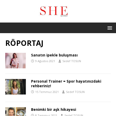
RÖPORTAJ
Sanatın ipekle buluşması
9 Ağustos 2021
Sedef TOSUN
Personal Trainer = Spor hayatınızdaki
rehberiniz!
15 Temmuz 2021
Sedef TOSUN
Benimki bir aşk hikayesi
8 Temmuz 2021
Sedef TOSUN