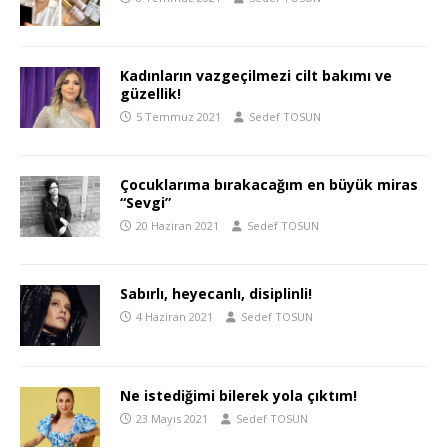
Kadınların vazgeçilmezi cilt bakımı ve
güzellik!
5 Temmuz 2021
Sedef TOSUN
Çocuklarıma bırakacağım en büyük miras
“Sevgi”
20 Haziran 2021
Sedef TOSUN
Sabırlı, heyecanlı, disiplinli!
4 Haziran 2021
Sedef TOSUN
Ne istediğimi bilerek yola çıktım!
23 Mayıs 2021
Sedef TOSUN