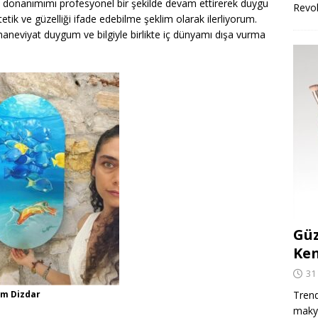
l donanımımı profesyonel bir şekilde devam ettirerek duygu
Revo
tik ve güzelliği ifade edebilme şeklim olarak ilerliyorum.
maneviyat duygum ve bilgiyle birlikte iç dünyamı dışa vurma
Güz
Ken
31
m Dizdar
Trend
makya