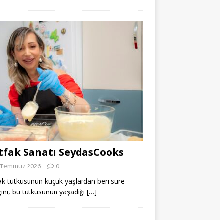
fak Sanatı SeydasCooks
 Temmuz 2026
0
k tutkusunun küçük yaşlardan beri süre
ğini, bu tutkusunun yaşadığı
[…]