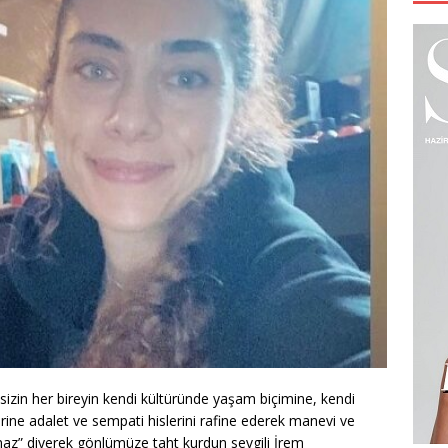
meksizin her bireyin kendi kültüründe yaşam biçimine, kendi
erine adalet ve sempati hislerini rafine ederek manevi ve
amaz” diyerek gönlümüze taht kurdun sevgili İrem