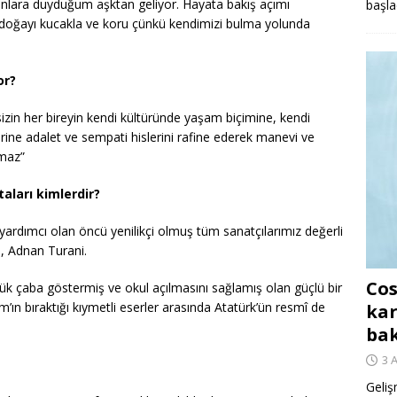
anlara duyduğum aşktan geliyor. Hayata bakış açımı
başla
doğayı kucakla ve koru çünkü kendimizi bulma yolunda
or?
eksizin her bireyin kendi kültüründe yaşam biçimine, kendi
erine adalet ve sempati hislerini rafine ederek manevi ve
amaz”
aları kimlerdir?
ardımcı olan öncü yenilikçi olmuş tüm sanatçılarımız değerli
lı, Adnan Turani.
Cos
ük çaba göstermiş ve okul açılmasını sağlamış olan güçlü bir
’ın bıraktığı kıymetli eserler arasında Atatürk’ün resmî de
kar
ba
3 
Geliş