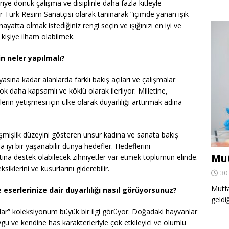
ye dönük çalışma ve disiplinle daha fazla kitleyle
r Türk Resim Sanatçısı olarak tanınarak “içimde yanan ışık
yatta olmak istediğiniz rengi seçin ve ışığınızı en iyi ve
 kişiye ilham olabilmek.
n neler yapılmalı?
asına kadar alanlarda farklı bakış açıları ve çalışmalar
ok daha kapsamlı ve köklü olarak ilerliyor. Milletine,
erin yetişmesi için ülke olarak duyarlılığı arttırmak adına
işmişlik düzeyini gösteren unsur kadına ve sanata bakış
ha iyi bir yaşanabilir dünya hedefler. Hedeflerini
Mut
atına destek olabilecek zihniyetler var etmek toplumun elinde.
siklerini ve kusurlarını giderebilir.
30
Mutfa
eserlerinize dair duyarlılığı nasıl görüyorsunuz?
geldi
ar” koleksiyonum büyük bir ilgi görüyor. Doğadaki hayvanlar
ygu ve kendine has karakterleriyle çok etkileyici ve olumlu