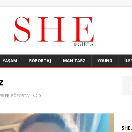
YAŞAM
RÖPORTAJ
MAN TARZ
YOUNG
İLE
z
ERLER
,
RÖPORTAJ
0
SHE 