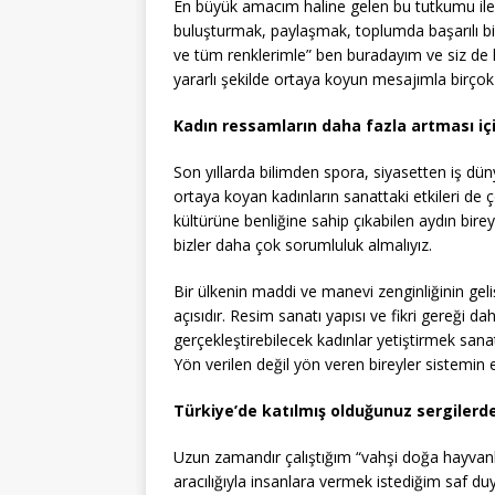
En büyük amacım haline gelen bu tutkumu ileri
buluşturmak, paylaşmak, toplumda başarılı bi
ve tüm renklerimle” ben buradayım ve siz de ha
yararlı şekilde ortaya koyun mesajımla birçok
Kadın ressamların daha fazla artması içi
Son yıllarda bilimden spora, siyasetten iş düny
ortaya koyan kadınların sanattaki etkileri de ç
kültürüne benliğine sahip çıkabilen aydın bireyl
bizler daha çok sorumluluk almalıyız.
Bir ülkenin maddi ve manevi zenginliğinin gel
açısıdır. Resim sanatı yapısı ve fikri gereği da
gerçekleştirebilecek kadınlar yetiştirmek san
Yön verilen değil yön veren bireyler sistemin ek
Türkiye’de katılmış olduğunuz sergilerde 
Uzun zamandır çalıştığım “vahşi doğa hayvanl
aracılığıyla insanlara vermek istediğim saf du