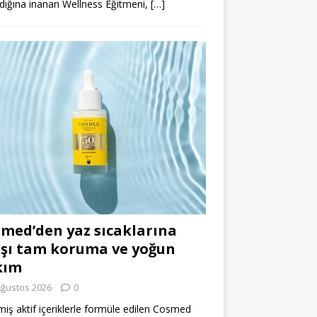
dığına inanan Wellness Eğitmeni,
[…]
med’den yaz sıcaklarına
şı tam koruma ve yoğun
kım
Ağustos 2026
0
miş aktif içeriklerle formüle edilen Cosmed