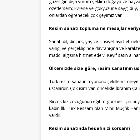
güzelliğin dışa vurum şeklim doğaya ve hayv
özetlersem; Evrene ve gökyüzüne saygı duy, 
onlardan öğrenecek çok şeyimiz var!
Resim sanatı topluma ne mesajlar veriy
Sanat; dil, din, ırk, yaş ve cinsiyet ayırt etm
varlığı ve gerçekliğinde davranışına ve karakt
maddi algısına hizmet eder.” Keyif satın alın
Ülkemizde size göre, resim sanatının ust
Türk resim sanatının yönünü şekillendirmeye y
ustalardır. Çok isim var; öncelikle İbrahim Çal
Birçok kız çocuğunun eğitim görmesi için büy
kadın İlk Türk Ressam olan Mihri Müşfik Hanım
vardır.
Resim sanatında hedefinizi sorsam?