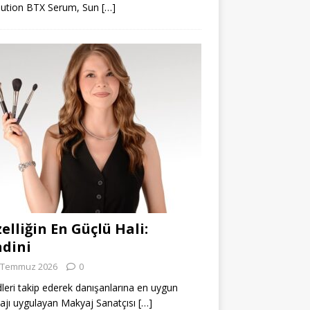
lution BTX Serum, Sun
[…]
elliğin En Güçlü Hali:
dini
 Temmuz 2026
0
leri takip ederek danışanlarına en uygun
jı uygulayan Makyaj Sanatçısı
[…]