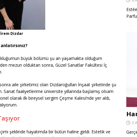
Estée
Parfu
İrem Dizdar
anlatırsınız?
ukluğumun büyük bölümü şu an yaşamakta olduğum
inden mezun olduktan sonra, Güzel Sanatlar Fakültesi İç
.
 sonra aile şirketimiz olan Dizdaroğulları İnşaat şirketinde şu
Sanat faaliyetlerime üniversite yıllarında başlamış olsam
el olarak ilk bireysel sergim Çeşme Kalesi’nde yer aldı,
 alıyorum.
Har
aşıyor
3 
imi şeklinde hayatımda bir bütün haline geldi. Estetik ve
Gerçe