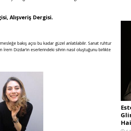
si, Alışveriş Dergisi.
 mesleğe bakış açısı bu kadar güzel anlatılabilir. Sanat ruhtur
em Dizdar’ın eserlerindeki sihrin nasıl oluştuğunu birlikte
Est
Gli
Hai
6 