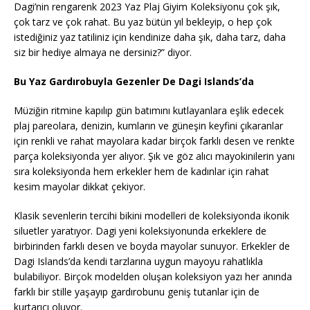
Dagi’nin rengarenk 2023 Yaz Plaj Giyim Koleksiyonu çok şık,
çok tarz ve çok rahat. Bu yaz bütün yıl bekleyip, o hep çok
istediğiniz yaz tatiliniz için kendinize daha şık, daha tarz, daha
siz bir hediye almaya ne dersiniz?” diyor.
Bu Yaz Gardırobuyla Gezenler De Dagi Islands’da
Müziğin ritmine kapılıp gün batımını kutlayanlara eşlik edecek
plaj pareolara, denizin, kumların ve güneşin keyfini çıkaranlar
için renkli ve rahat mayolara kadar birçok farklı desen ve renkte
parça koleksiyonda yer alıyor. Şık ve göz alıcı mayokinilerin yanı
sıra koleksiyonda hem erkekler hem de kadınlar için rahat
kesim mayolar dikkat çekiyor.
Klasik sevenlerin tercihi bikini modelleri de koleksiyonda ikonik
siluetler yaratıyor. Dagi yeni koleksiyonunda erkeklere de
birbirinden farklı desen ve boyda mayolar sunuyor. Erkekler de
Dagi Islands’da kendi tarzlarına uygun mayoyu rahatlıkla
bulabiliyor. Birçok modelden oluşan koleksiyon yazı her anında
farklı bir stille yaşayıp gardırobunu geniş tutanlar için de
kurtarıcı oluyor.