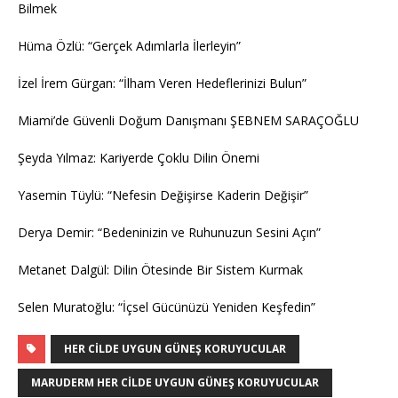
Bilmek
Hüma Özlü: “Gerçek Adımlarla İlerleyin”
İzel İrem Gürgan: “İlham Veren Hedeflerinizi Bulun”
Miami’de Güvenli Doğum Danışmanı ŞEBNEM SARAÇOĞLU
Şeyda Yılmaz: Kariyerde Çoklu Dilin Önemi
Yasemin Tüylü: “Nefesin Değişirse Kaderin Değişir”
Derya Demir: “Bedeninizin ve Ruhunuzun Sesini Açın”
Metanet Dalgül: Dilin Ötesinde Bir Sistem Kurmak
Selen Muratoğlu: “İçsel Gücünüzü Yeniden Keşfedin”
HER CILDE UYGUN GÜNEŞ KORUYUCULAR
MARUDERM HER CILDE UYGUN GÜNEŞ KORUYUCULAR