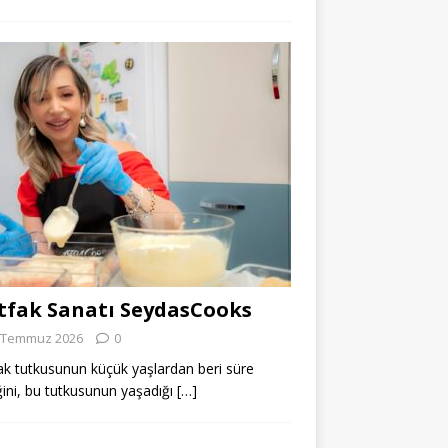
fak Sanatı SeydasCooks
 Temmuz 2026
0
k tutkusunun küçük yaşlardan beri süre
ğini, bu tutkusunun yaşadığı
[…]