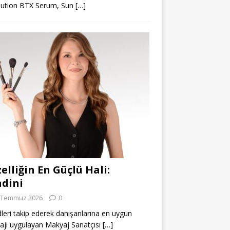
lution BTX Serum, Sun
[…]
elliğin En Güçlü Hali:
dini
 Temmuz 2026
0
leri takip ederek danışanlarına en uygun
jı uygulayan Makyaj Sanatçısı
[…]