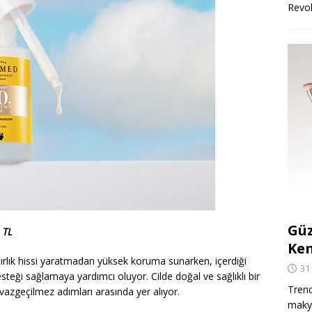
Revo
Güz
 TL
Ken
ğırlık hissi yaratmadan yüksek koruma sunarken, içerdiği
31
eği sağlamaya yardımcı oluyor. Cilde doğal ve sağlıklı bir
Trend
 vazgeçilmez adımları arasında yer alıyor.
makya