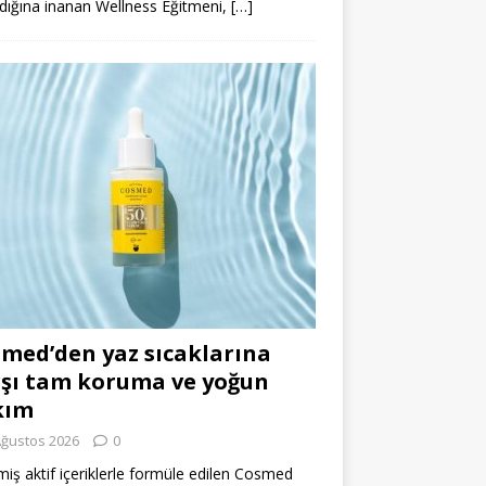
dığına inanan Wellness Eğitmeni,
[…]
med’den yaz sıcaklarına
şı tam koruma ve yoğun
kım
Ağustos 2026
0
miş aktif içeriklerle formüle edilen Cosmed