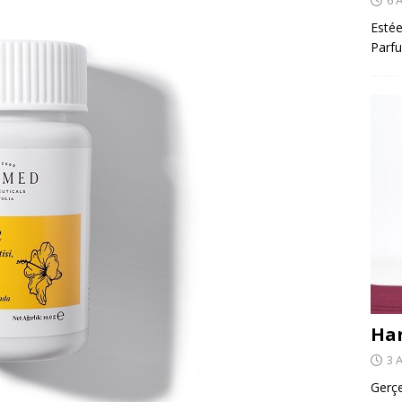
Estée
Parfu
Har
3 
Gerçe