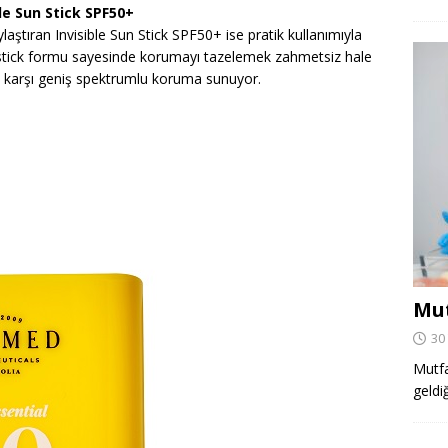
le Sun Stick SPF50+
aştıran Invisible Sun Stick SPF50+ ise pratik kullanımıyla
 stick formu sayesinde korumayı tazelemek zahmetsiz hale
ğa karşı geniş spektrumlu koruma sunuyor.
Mut
30
Mutfa
geldi