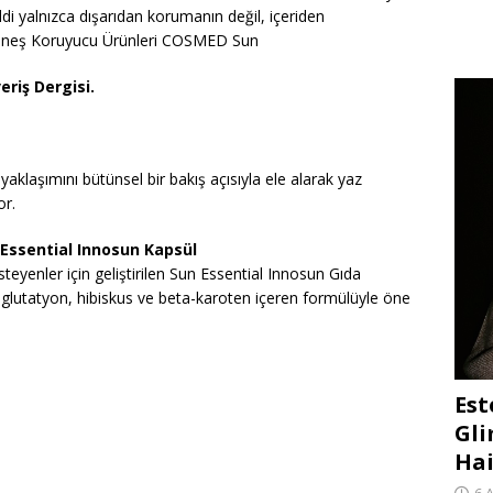
cildi yalnızca dışarıdan korumanın değil, içeriden
Güneş Koruyucu Ürünleri COSMED Sun
eriş Dergisi.
klaşımını bütünsel bir bakış açısıyla ele alarak yaz
or.
Essential Innosun Kapsül
eyenler için geliştirilen Sun Essential Innosun Gıda
glutatyon, hibiskus ve beta-karoten içeren formülüyle öne
Est
Gli
Hai
6 