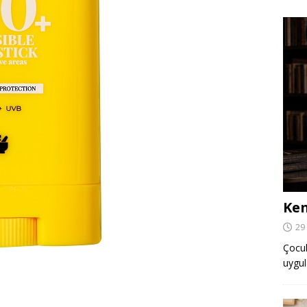
Ken
29
Çocuk,
uygul