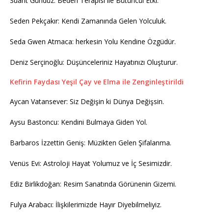
Suant Gündüz: Beden Terapisi ile Bütüncül Etki.
Seden Pekçakır: Kendi Zamanında Gelen Yolculuk.
Seda Gwen Atmaca: herkesin Yolu Kendine Özgüdür.
Deniz Serçinoğlu: Düşünceleriniz Hayatınızı Oluşturur.
Kefirin Faydası Yeşil Çay ve Elma ile Zenginleştirildi
Aycan Vatansever: Siz Değişin ki Dünya Değişsin.
Aysu Bastoncu: Kendini Bulmaya Giden Yol.
Barbaros İzzettin Geniş: Müzikten Gelen Şifalanma.
Venüs Evi: Astroloji Hayat Yolumuz ve İç Sesimizdir.
Ediz Birlikdoğan: Resim Sanatında Görünenin Gizemi.
Fulya Arabacı: İlişkilerimizde Hayır Diyebilmeliyiz.