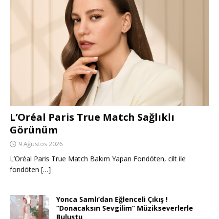
L’Oréal Paris True Match Sağlıklı
Görünüm
9 Ağustos 2026
L’Oréal Paris True Match Bakım Yapan Fondöten, cilt ile
fondöten
[…]
Yonca Samlı’dan Eğlenceli Çıkış !
“Donacaksın Sevgilim” Müzikseverlerle
Buluştu