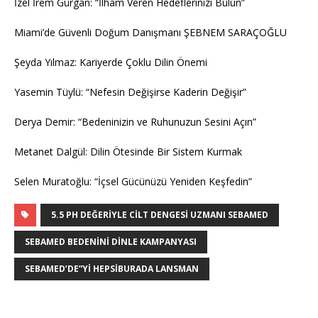
İzel İrem Gürgan: “İlham Veren Hedeflerinizi Bulun”
Miami’de Güvenli Doğum Danışmanı ŞEBNEM SARAÇOĞLU
Şeyda Yılmaz: Kariyerde Çoklu Dilin Önemi
Yasemin Tüylü: “Nefesin Değişirse Kaderin Değişir”
Derya Demir: “Bedeninizin ve Ruhunuzun Sesini Açın”
Metanet Dalgül: Dilin Ötesinde Bir Sistem Kurmak
Selen Muratoğlu: “İçsel Gücünüzü Yeniden Keşfedin”
5.5 PH DEĞERIYLE CILT DENGESI UZMANI SEBAMED
SEBAMED BEDENINI DINLE KAMPANYASI
SEBAMED’DE”YI HEPSIBURADA LANSMAN