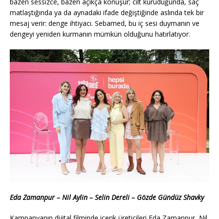
bazen sessizce, bazen açıkça konuşur; cilt kuruduğunda, saç
matlaştığında ya da aynadaki ifade değiştiğinde aslında tek bir
mesaj verir: denge ihtiyacı. Sebamed, bu iç sesi duymanın ve
dengeyi yeniden kurmanın mümkün olduğunu hatırlatıyor.
Eda Zamanpur – Nil Aylin – Selin Dereli – Gözde Gündüz Shavky
Kampanyanın dijital filminde içerik üreticileri Eda Zamanpur, Nil