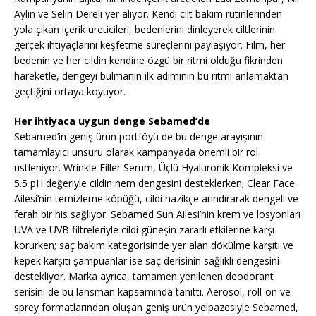
Aylin ve Selin Dereli yer alıyor. Kendi cilt bakım rutinlerinden
yola çıkan içerik üreticileri, bedenlerini dinleyerek ciltlerinin
gerçek ihtiyaçlarını keşfetme süreçlerini paylaşıyor. Film, her
bedenin ve her cildin kendine özgü bir ritmi olduğu fikrinden
hareketle, dengeyi bulmanın ilk adımının bu ritmi anlamaktan
geçtiğini ortaya koyuyor.
Her ihtiyaca uygun denge Sebamed’de
Sebamed’in geniş ürün portföyü de bu denge arayışının
tamamlayıcı unsuru olarak kampanyada önemli bir rol
üstleniyor. Wrinkle Filler Serum, Üçlü Hyaluronik Kompleksi ve
5.5 pH değeriyle cildin nem dengesini desteklerken; Clear Face
Ailesi’nin temizleme köpüğü, cildi nazikçe arındırarak dengeli ve
ferah bir his sağlıyor. Sebamed Sun Ailesi’nin krem ve losyonları
UVA ve UVB filtreleriyle cildi güneşin zararlı etkilerine karşı
korurken; saç bakım kategorisinde yer alan dökülme karşıtı ve
kepek karşıtı şampuanlar ise saç derisinin sağlıklı dengesini
destekliyor. Marka ayrıca, tamamen yenilenen deodorant
serisini de bu lansman kapsamında tanıttı. Aerosol, roll-on ve
sprey formatlarından oluşan geniş ürün yelpazesiyle Sebamed,