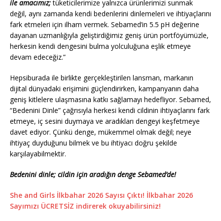
ile amacımız;
tüketicilerimize yalnızca ürünlerimizi sunmak
değil, aynı zamanda kendi bedenlerini dinlemeleri ve ihtiyaçlarını
fark etmeleri için ilham vermek. Sebamed’in 5.5 pH değerine
dayanan uzmanlığıyla geliştirdiğimiz geniş ürün portföyümüzle,
herkesin kendi dengesini bulma yolculuğuna eşlik etmeye
devam edeceğiz.”
Hepsiburada ile birlikte gerçekleştirilen lansman, markanın
dijital dünyadaki erişimini güçlendirirken, kampanyanın daha
geniş kitlelere ulaşmasına katkı sağlamayı hedefliyor. Sebamed,
“Bedenini Dinle” çağrısıyla herkesi kendi cildinin ihtiyaçlarını fark
etmeye, iç sesini duymaya ve aradıkları dengeyi keşfetmeye
davet ediyor. Çünkü denge, mükemmel olmak değil; neye
ihtiyaç duyduğunu bilmek ve bu ihtiyacı doğru şekilde
karşılayabilmektir.
Bedenini dinle; cildin için aradığın denge Sebamed’de!
She and Girls İlkbahar 2026 Sayısı Çıktı! İlkbahar 2026
Sayımızı ÜCRETSİZ indirerek okuyabilirsiniz!