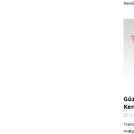
Revo
Güz
Ken
31
Trend
makya