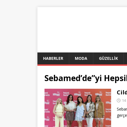
HABERLER
MODA
GÜZELLİK
Sebamed’de”yi Heps
Cil
14
Sebam
gerçe