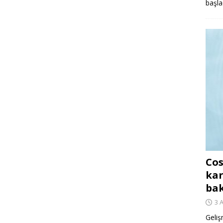
başla
Cos
kar
ba
3 
Geliş