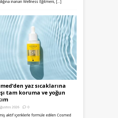
dığına inanan Wellness Eğitmeni,
[…]
med’den yaz sıcaklarına
şı tam koruma ve yoğun
kım
Ağustos 2026
0
miş aktif içeriklerle formüle edilen Cosmed