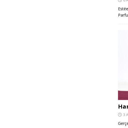
Estée
Parfu
Har
3 
Gerçe