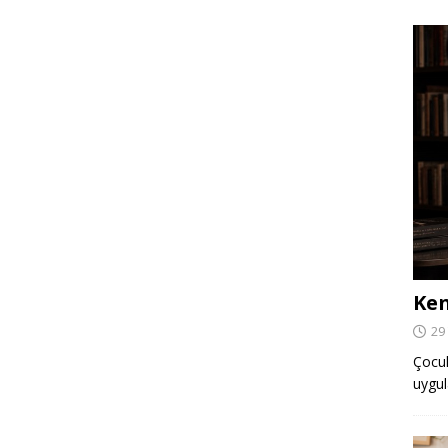
Ken
29
Çocuk,
uygul