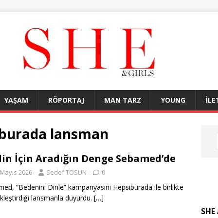
YAŞAM
RÖPORTAJ
MAN TARZ
YOUNG
İLE
iburada lansman
din İçin Aradığın Denge Sebamed’de
 Mayıs 2026
Sedef TOSUN
0
ed, “Bedenini Dinle” kampanyasını Hepsiburada ile birlikte
kleştirdiği lansmanla duyurdu.
[…]
SHE 