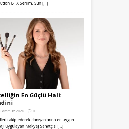
lution BTX Serum, Sun
[…]
elliğin En Güçlü Hali:
dini
 Temmuz 2026
0
leri takip ederek danışanlarına en uygun
jı uygulayan Makyaj Sanatçısı
[…]