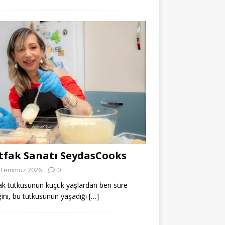
fak Sanatı SeydasCooks
 Temmuz 2026
0
k tutkusunun küçük yaşlardan beri süre
ğini, bu tutkusunun yaşadığı
[…]