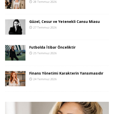
28 Temmuz 2026
Güzel, Cesur ve Yetenekli Cansu Miasu
27 Temmuz 2026
Futbolda İtibar Önceliktir
25 Temmuz 2026
Finans Yönetimi Karakterin Yansımasıdır
24 Temmuz 2026