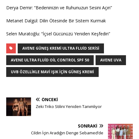
Derya Demir: “Bedeninizin ve Ruhunuzun Sesini Açın”
Metanet Dalgül: Dilin Ötesinde Bir Sistem Kurmak
Selen Muratoğlu: “İçsel Gücünüzü Yeniden Keşfedin”
AVENE GÜNEŞ KREMI ULTRA FLUID SERISI
AVENE ULTRA FLUID OIL CONTROL SPF 50
AVENE UVA
UVB ÖZELLIKLE MAVI IŞIK IÇIN GÜNEŞ KREMI
ÖNCEKI
Zeki Triko Stilini Yeniden Tanımlıyor
SONRAKI
Cildin İçin Aradığın Denge Sebamed’de