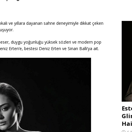
okali ve yıllara dayanan sahne deneyimiyle dikkat çeken
uluşuyor.
n eser, duygu yoğunluğu yüksek sözleri ve modern pop
niz Erten’e, bestesi Deniz Erten ve Sinan Ballı’ya ait.
Est
Gli
Hai
6 