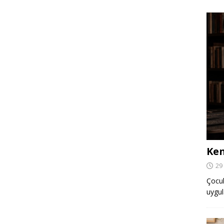
Ken
29
Çocuk,
uygul