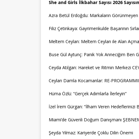
She and Girls İlkbahar Sayısı 2026 Sayısı
Azra Betül Erdoğdu: Markaların Görünmeyen İ
Filiz Çetinkaya: Gayrimenkulde Başarının Sırlar
Meltem Ceylan: Meltem Ceylan ile Alan Açma
Buse Gül Aytunç: Panik Yok Anneciğim Ben G
Ceyda Atılgan: Hareket ve Ritmin Merkezi 
Ceylan Damla Kocamanlar: RE-PROGRAMMING
Hüma Özlü: “Gerçek Adımlarla İlerleyin”
İzel İrem Gürgan: “İlham Veren Hedeflerinizi 
Miami’de Güvenli Doğum Danışmanı ŞEBN
Şeyda Yılmaz: Kariyerde Çoklu Dilin Önemi