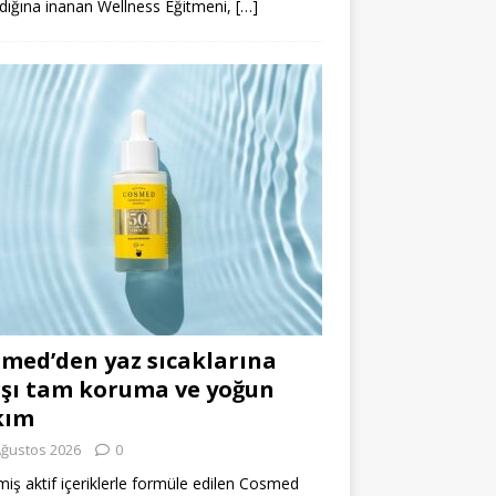
dığına inanan Wellness Eğitmeni,
[…]
med’den yaz sıcaklarına
şı tam koruma ve yoğun
kım
Ağustos 2026
0
miş aktif içeriklerle formüle edilen Cosmed