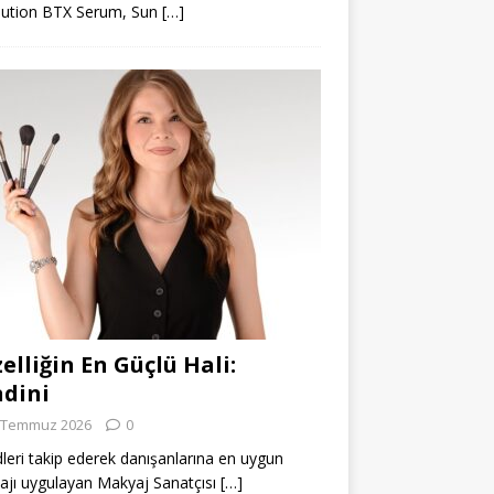
lution BTX Serum, Sun
[…]
elliğin En Güçlü Hali:
dini
 Temmuz 2026
0
leri takip ederek danışanlarına en uygun
jı uygulayan Makyaj Sanatçısı
[…]