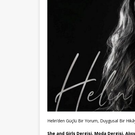
Helin’den Güçlü Bir Yorum, Duygusal Bir Hikây
She and Girls Dergisi, Moda Dergisi, Alışv