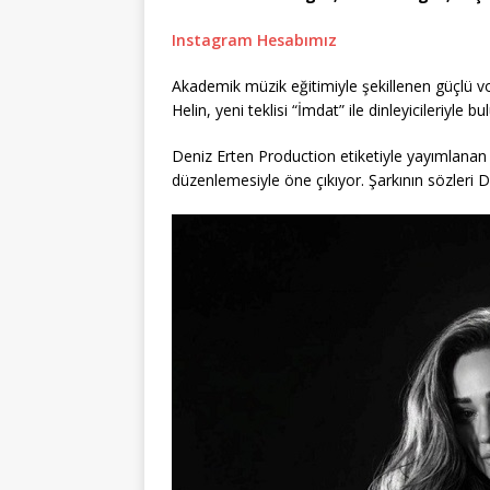
Instagram Hesabımız
Akademik müzik eğitimiyle şekillenen güçlü v
Helin, yeni teklisi “İmdat” ile dinleyicileriyle b
Deniz Erten Production etiketiyle yayımlana
düzenlemesiyle öne çıkıyor. Şarkının sözleri De