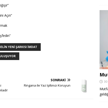
ğişir”
ni Açın”
urmak
şfedin”
ELIN YENI ŞARKISI İMDAT
 BULUŞUYOR
Mut
SONRAKI
30
i
Ringana ile Yaz Işıltınızı Koruyun
Mutfa
mladı!
geldi