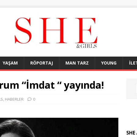
YAŞAM
RÖPORTAJ
MAN TARZ
YOUNG
İLE
orum “İmdat “ yayında!
LS
,
HABERLER
0
SHE 