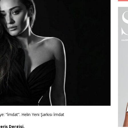
e: “İmdat”. Helin Yeni Şarkısı İmdat
eriş Dergisi.