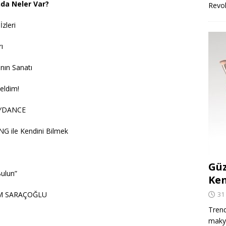
nda Neler Var?
Revo
zleri
ı
nın Sanatı
eldim!
CEYDANCE
 ile Kendini Bilmek
Güz
Bulun”
Ken
31
EM SARAÇOĞLU
Trend
makya