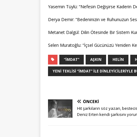
Yasemin Tüylü: “Nefesin Değişirse Kaderin De
Derya Demir: “Bedeninizin ve Ruhunuzun Sesi
Metanet Dalgül: Dilin Ötesinde Bir Sistem K
Selen Muratoğlu: “İçsel Gücünüzü Yeniden Ke
“İMDAT”
AŞKIN
HELIN
H
YENI TEKLISI “İMDAT” ILE DINLEYICILERIYLE
ÖNCEKI
Hit şarkıların söz yazarı, bestecis
Deniz Erten kendi şarkısını yoru