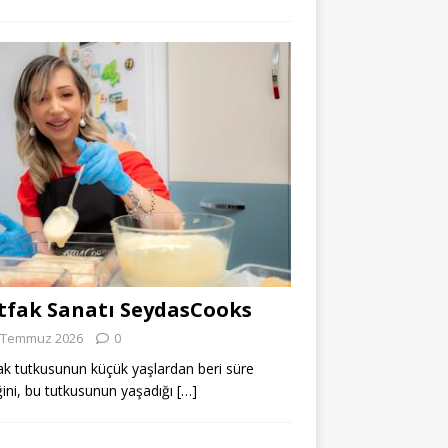
fak Sanatı SeydasCooks
 Temmuz 2026
0
k tutkusunun küçük yaşlardan beri süre
ğini, bu tutkusunun yaşadığı
[…]