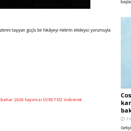
başla
lerini taşıyan güçlü bir hikâyeyi Helin’in etkileyici yorumuyla
Cos
İlkbahar 2026 Sayımızı ÜCRETSİZ indirerek
kar
ba
3 
Geliş