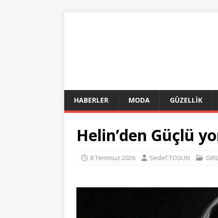
HABERLER
MODA
GÜZELLİK
Helin’den Güçlü y
8 Temmuz 2026
Sedef TOSUN
GIR