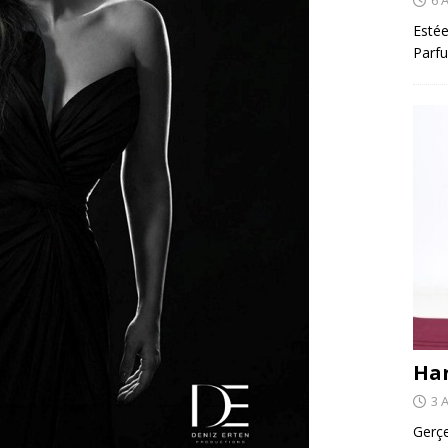
Estée
Parfu
Har
3 
Gerçe