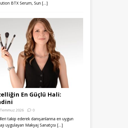
lution BTX Serum, Sun
[…]
elliğin En Güçlü Hali:
dini
 Temmuz 2026
0
leri takip ederek danışanlarına en uygun
jı uygulayan Makyaj Sanatçısı
[…]