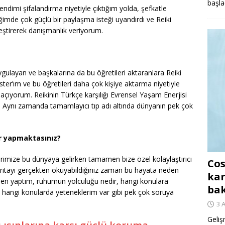
başla
ndimi şifalandırma niyetiyle çıktığım yolda, şefkatle
imde çok güçlü bir paylaşma isteği uyandırdı ve Reiki
eştirerek danışmanlık veriyorum.
 uygulayan ve başkalarına da bu öğretileri aktaranlara Reiki
er’ım ve bu öğretileri daha çok kişiye aktarma niyetiyle
açıyorum. Reikinin Türkçe karşılığı Evrensel Yaşam Enerjisi
. Aynı zamanda tamamlayıcı tıp adı altında dünyanın pek çok
ar yapmaktasınız?
 birimize bu dünyaya gelirken tamamen bize özel kolaylaştırıcı
Cos
a haritayı gerçekten okuyabildiğiniz zaman bu hayata neden
kar
den yaptım, ruhumun yolculuğu nedir, hangi konulara
ba
, hangi konularda yeteneklerim var gibi pek çok soruya
3 
Geliş