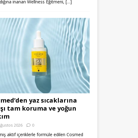
dığına inanan Wellness Eğitmeni,
[…]
med’den yaz sıcaklarına
şı tam koruma ve yoğun
kım
Ağustos 2026
0
miş aktif içeriklerle formüle edilen Cosmed