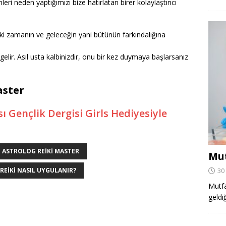
ri neden yaptığımızı bize hatırlatan birer kolaylaştırıcı
ki zamanın ve geleceğin yani bütünün farkındalığına
lir. Asıl usta kalbinizdir, onu bir kez duymaya başlarsanız
aster
ı Gençlik Dergisi Girls Hediyesiyle
I ASTROLOG REIKI MASTER
Mut
REIKI NASIL UYGULANIR?
30
Mutfa
geldi