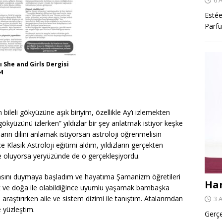
Estée
Parfu
ı She and Girls Dergisi
4
ileli gökyüzüne aşık biriyim, özellikle Ay’ı izlemekten
ökyüzünü izlerken” yıldızlar bir şey anlatmak istiyor keşke
arın dilini anlamak istiyorsan astroloji öğrenmelisin
lasik Astroloji eğitimi aldım, yıldızların gerçekten
e oluyorsa yeryüzünde de o gerçekleşiyordu.
lasını duymaya başladım ve hayatıma Şamanizm öğretileri
Har
ak ve doğa ile olabildiğince uyumlu yaşamak bambaşka
 araştırırken aile ve sistem dizimi ile tanıştım. Atalarımdan
3 
e yüzleştim.
Gerçe