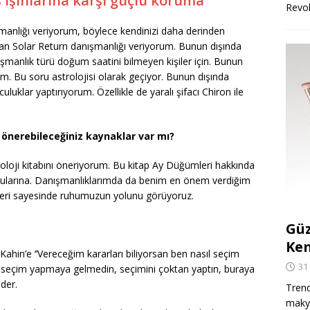
ş ışınlarına karşı güçlü koruma
Revo
manlığı veriyorum, böylece kendinizi daha derinden
 olan Solar Return danışmanlığı veriyorum. Bunun dışında
şmanlık türü doğum saatini bilmeyen kişiler için. Bunun
um. Bu soru astrolojisi olarak geçiyor. Bunun dışında
uluklar yaptırıyorum. Özellikle de yaralı şifacı Chiron ile
 önerebileceğiniz kaynaklar var mı?
troloji kitabını öneriyorum. Bu kitap Ay Düğümleri hakkında
yucularına. Danışmanlıklarımda da benim en önem verdiğim
eri sayesinde ruhumuzun yolunu görüyoruz.
Güz
Ken
o Kahin’e ‘’Vereceğim kararları biliyorsan ben nasıl seçim
31
a seçim yapmaya gelmedin, seçimini çoktan yaptın, buraya
 der.
Trend
makya