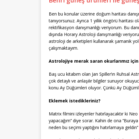
Benri güneş ürünleri ile güne
Ben bu konular üzerine doğum haritası danış
tanıyorsunuz. Ayrıca 1 yıllık öngörü haritası
rektifikasyon danışmanlığı veriyorum. Bu danı
dışında Horary Astroloji danışmanlığı veriyor
astroloji de arketipleri kullanarak şamanik yolc
çalışmaktayım.
Astrolojiye merak saran okurlarımız için
Baş ucu kitabım olan Jan Spiller’ın Ruhsal As
çok detaylı ve anlaşılır bilgiler sunuyor oku
konu Ay Düğümleri oluyor. Çünkü Ay Düğüml
Eklemek istedikleriniz?
Matrix filmini izleyenler hatırlayacaktır ki Ne
yapacağım’’ diye sorar. Kahin de ona ‘’Buray
neden bu seçimi yaptığını hatırlamaya geldin’’