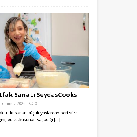
fak Sanatı SeydasCooks
 Temmuz 2026
0
k tutkusunun küçük yaşlardan beri süre
ğini, bu tutkusunun yaşadığı
[…]