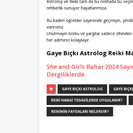
Astroloji ve Reiki tam da bu noktada bu seçimle
rehberlik sunuyor hayatlarımıza.
Bu kadim öğretiler sayesinde geçmişin, şimdi
varırsınız.
Unutmayın korku ve yargılar sadece zihinden ge
her adımınız kolaylaşır.
Gaye Bıçkı Astrolog Reiki M
She and Girls Bahar 2024 Sayıs
Dergiliklerde
GAYE BIÇKI ASTROLOG
GAYE BIÇK
REIKI HANGI TEDAVILERDE UYGULANIR?
REIKININ FAYDALARI NELERDIR?