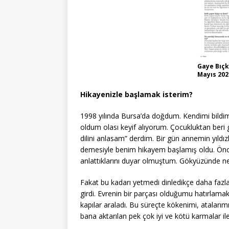
Gaye Bıçk
Mayıs 202
Hikayenizle başlamak isterim?
1998 yılında Bursa’da doğdum. Kendimi bildim b
oldum olası keyif alıyorum. Çocukluktan beri g
dilini anlasam” derdim. Bir gün annemin yıldızl
demesiyle benim hikayem başlamış oldu. Önce K
anlattıklarını duyar olmuştum. Gökyüzünde n
Fakat bu kadarı yetmedi dinledikçe daha faz
girdi. Evrenin bir parçası olduğumu hatırlam
kapılar araladı. Bu süreçte kökenimi, atalarımı
bana aktarılan pek çok iyi ve kötü karmalar il