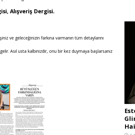
si, Alışveriş Dergisi.
şiniz ve geleceğinizin farkına varmanın tüm detaylarını
lir. Asıl usta kalbinizdir, onu bir kez duymaya başlarsanız
Est
Gli
Hai
6 