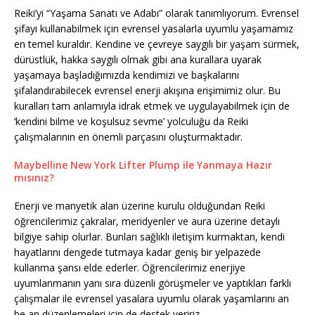
Reiki’yi “Yaşama Sanatı ve Adabı” olarak tanımlıyorum. Evrensel
şifayı kullanabilmek için evrensel yasalarla uyumlu yaşamamız
en temel kuraldır. Kendine ve çevreye saygılı bir yaşam sürmek,
dürüstlük, hakka saygılı olmak gibi ana kurallara uyarak
yaşamaya başladığımızda kendimizi ve başkalarını
şifalandırabilecek evrensel enerji akışına erişimimiz olur. Bu
kuralları tam anlamıyla idrak etmek ve uygulayabilmek için de
‘kendini bilme ve koşulsuz sevme’ yolculuğu da Reiki
çalışmalarının en önemli parçasını oluşturmaktadır.
Maybelline New York Lifter Plump ile Yanmaya Hazır
mısınız?
Enerji ve manyetik alan üzerine kurulu olduğundan Reiki
öğrencilerimiz çakralar, meridyenler ve aura üzerine detaylı
bilgiye sahip olurlar. Bunları sağlıklı iletişim kurmaktan, kendi
hayatlarını dengede tutmaya kadar geniş bir yelpazede
kullanma şansı elde ederler. Öğrencilerimiz enerjiye
uyumlanmanın yanı sıra düzenli görüşmeler ve yaptıkları farklı
çalışmalar ile evrensel yasalara uyumlu olarak yaşamlarını an
be an düzenlemeleri için de destek veririz.