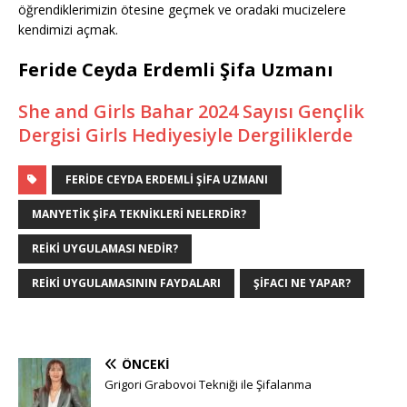
öğrendiklerimizin ötesine geçmek ve oradaki mucizelere
kendimizi açmak.
Feride Ceyda Erdemli Şifa Uzmanı
She and Girls Bahar 2024 Sayısı Gençlik
Dergisi Girls Hediyesiyle Dergiliklerde
FERIDE CEYDA ERDEMLI ŞIFA UZMANI
MANYETIK ŞIFA TEKNIKLERI NELERDIR?
REIKI UYGULAMASI NEDIR?
REIKI UYGULAMASININ FAYDALARI
ŞIFACI NE YAPAR?
ÖNCEKI
Grigori Grabovoi Tekniği ile Şifalanma