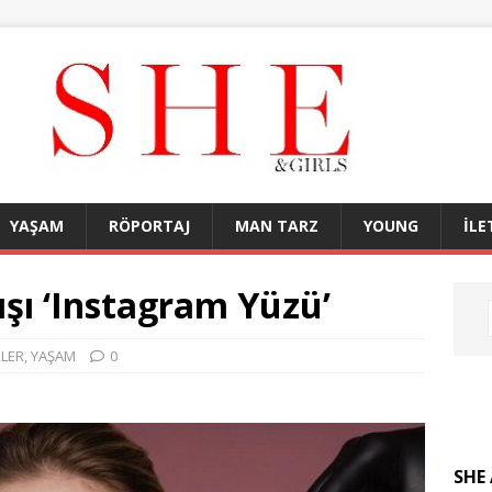
YAŞAM
RÖPORTAJ
MAN TARZ
YOUNG
İLE
ışı ‘Instagram Yüzü’
LER
,
YAŞAM
0
SHE 