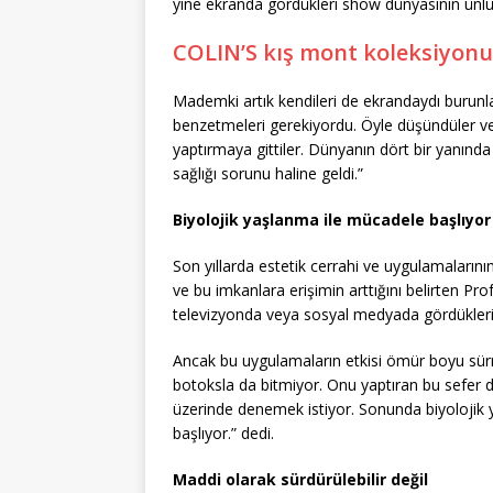
yine ekranda gördükleri show dünyasının ünlüler
COLIN’S kış mont koleksiyonu i
Mademki artık kendileri de ekrandaydı burunlar
benzetmeleri gerekiyordu. Öyle düşündüler ve
yaptırmaya gittiler. Dünyanın dört bir yanında 
sağlığı sorunu haline geldi.”
Biyolojik yaşlanma ile mücadele başlıyor
Son yıllarda estetik cerrahi ve uygulamalarını
ve bu imkanlara erişimin arttığını belirten Pro
televizyonda veya sosyal medyada gördükleri s
Ancak bu uygulamaların etkisi ömür boyu sürm
botoksla da bitmiyor. Onu yaptıran bu sefer d
üzerinde denemek istiyor. Sonunda biyolojik
başlıyor.” dedi.
Maddi olarak sürdürülebilir değil