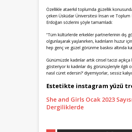
Özellikle ataerkil toplumda güzellik konusund
çeken Üsküdar Üniversitesi İnsan ve Toplum B
Erdoğan sözlerini şöyle tamamladı:
“Tüm kültürlerde erkekler partnerlerinin dış
olgunlaşarak yaşlanırken, kadınların huzur iç
hep genç ve güzel görünme baskısı altında kal
Günümüzde kadınlar artık cinsel tacizi açıkça k
gösteriyor ki kadınlar dış görünüşleriyle ilgi
nasıl cüret edersin?’ diyemiyorlar, sessiz kalıyo
Estetikte instagram yüzü tr
She and Girls Ocak 2023 Sayısı
Dergiliklerde