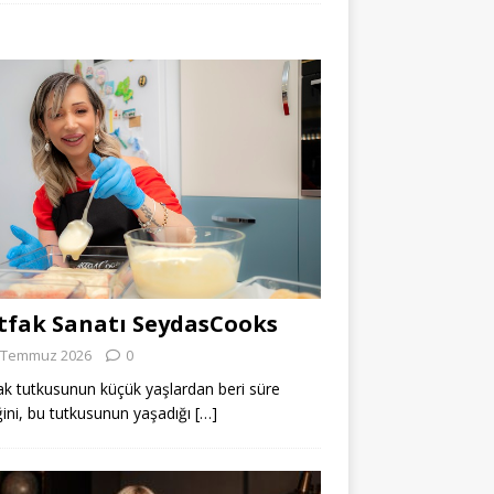
fak Sanatı SeydasCooks
 Temmuz 2026
0
k tutkusunun küçük yaşlardan beri süre
ğini, bu tutkusunun yaşadığı
[…]