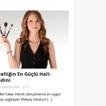
elliğin En Güçlü Hali:
dini
 Temmuz 2026
0
leri takip ederek danışanlarına en uygun
jı uygulayan Makyaj Sanatçısı
[…]