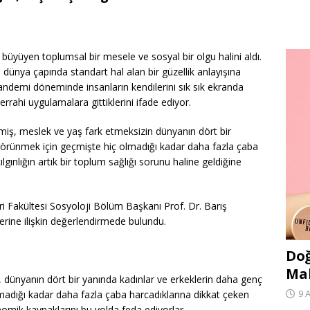
büyüyen toplumsal bir mesele ve sosyal bir olgu halini aldı.
 dünya çapında standart hal alan bir güzellik anlayışına
 pandemi döneminde insanların kendilerini sık sık ekranda
cerrahi uygulamalara gittiklerini ifade ediyor.
miş, meslek ve yaş fark etmeksizin dünyanın dört bir
görünmek için geçmişte hiç olmadığı kadar daha fazla çaba
ılgınlığın artık bir toplum sağlığı sorunu haline geldiğine
i Fakültesi Sosyoloji Bölüm Başkanı Prof. Dr. Barış
lerine ilişkin değerlendirmede bulundu.
Doğ
Ma
, dünyanın dört bir yanında kadınlar ve erkeklerin daha genç
9 
adığı kadar daha fazla çaba harcadıklarına dikkat çeken
omik kaynaklarını bu yolda feda ediyorlar.