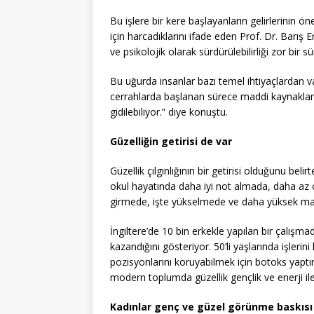
Bu işlere bir kere başlayanların gelirlerinin 
için harcadıklarını ifade eden Prof. Dr. Barı
ve psikolojik olarak sürdürülebilirliği zor bir sü
Bu uğurda insanlar bazı temel ihtiyaçlardan v
cerrahlarda başlanan sürece maddi kaynaklar
gidilebiliyor.” diye konuştu.
Güzelliğin getirisi de var
Güzellik çılgınlığının bir getirisi olduğunu bel
okul hayatında daha iyi not almada, daha az
girmede, işte yükselmede ve daha yüksek maa
İngiltere’de 10 bin erkekle yapılan bir çalışm
kazandığını gösteriyor. 50’li yaşlarında işleri
pozisyonlarını koruyabilmek için botoks yaptır
modern toplumda güzellik gençlik ve enerji ile b
Kadınlar genç ve güzel görünme baskısı