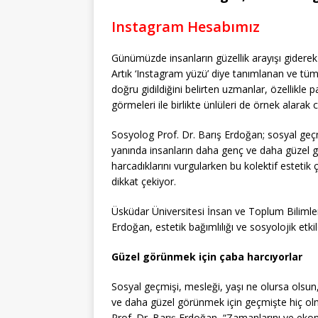
Instagram Hesabımız
Günümüzde insanların güzellik arayışı giderek 
Artık ‘Instagram yüzü’ diye tanımlanan ve tüm
doğru gidildiğini belirten uzmanlar, özellikle
görmeleri ile birlikte ünlüleri de örnek alarak 
Sosyolog Prof. Dr. Barış Erdoğan; sosyal geç
yanında insanların daha genç ve daha güzel 
harcadıklarını vurgularken bu kolektif estetik ç
dikkat çekiyor.
Üsküdar Üniversitesi İnsan ve Toplum Bilimler
Erdoğan, estetik bağımlılığı ve sosyolojik etki
Güzel görünmek için çaba harcıyorlar
Sosyal geçmişi, mesleği, yaşı ne olursa olsun
ve daha güzel görünmek için geçmişte hiç olm
Prof. Dr. Barış Erdoğan, “Zamanlarını ve ekon