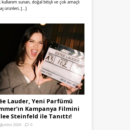
k kullanım sunan, doğal bitişli ve çok amaçlı
j ürünleri,
[…]
ée Lauder, Yeni Parfümü
mmer’ın Kampanya Filmini
lee Steinfeld ile Tanıttı!
Ağustos 2026
0