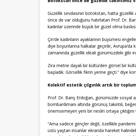
Botokstan önce de güzellik takıntımız v
Güzellik sevdasının botokstan, hatta güzellik a
önce de var olduğunu hatırlatan Prof. Dr. Barı
kadınlar üzerinde büyük bir güzel olma baskısı
Çin’de kadınların ayaklarının büyümesi engellen
diye boyunlarına halkalar geçirilir, Avrupa’da k
zamanında güzellik ideali günümüzdeki gibi e
Zira metne dayalı bir kültürden görsel bir kü
başladık. Görsellik fikrin yerine geçti.” diye ko
Kolektif estetik çılgınlık artık bir toplu
Prof. Dr. Barış Erdoğan, günümüzde sosyal ağ
bombardımanı altında görünüş takıntılı, beğe
önemsemeyen yeni bir neslin ortaya çıktığını 
“Ama sadece gençler değil, özellikle pandemi
üstü yaştan insanlar ekranda hareket halindek