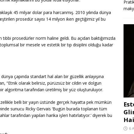
Prati
makya
aklaşık 45 milyar dolar para harcanmış. 2010 yılında dünya
eştirilen prosedür sayısı 14 milyon iken geçtiğimiz yıl bu
an tıbbi prosedürler norm haline geldi. Bu açıdan baktığımızda
 toplumsal bir mesele ve estetik bir tıp disiplini olduğu kadar
dünya çapında standart hal alan bir güzellik anlayışına
an, “Etnik olarak belirsiz, pürüzsüz bir cildin ve dolgun
ir algoritma tarafından üretilmiş bir yüz oluşturuluyor.
zellikle belli bir yaşın üstünde gerçek hayatta pek mümkün
Est
reninde sunucu Ricky Gervais ‘Bugün burada toplanan tüm
Gli
lar tarafından yapılan harika işleri hatırlatıyor.’ diyerek bu
Hai
6 