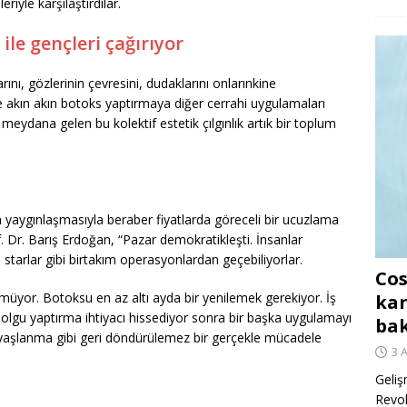
iyle karşılaştırdılar.
le gençleri çağırıyor
ını, gözlerinin çevresini, dudaklarını onlarınkine
 akın akın botoks yaptırmaya diğer cerrahi uygulamaları
meydana gelen bu kolektif estetik çılgınlık artık bir toplum
n yaygınlaşmasıyla beraber fiyatlarda göreceli bir ucuzlama
f. Dr. Barış Erdoğan, “Pazar demokratikleşti. İnsanlar
tarlar gibi birtakım operasyonlardan geçebiliyorlar.
Cos
üyor. Botoksu en az altı ayda bir yenilemek gerekiyor. İş
kar
olgu yaptırma ihtiyacı hissediyor sonra bir başka uygulamayı
ba
 yaşlanma gibi geri döndürülemez bir gerçekle mücadele
3 
Geliş
Revo