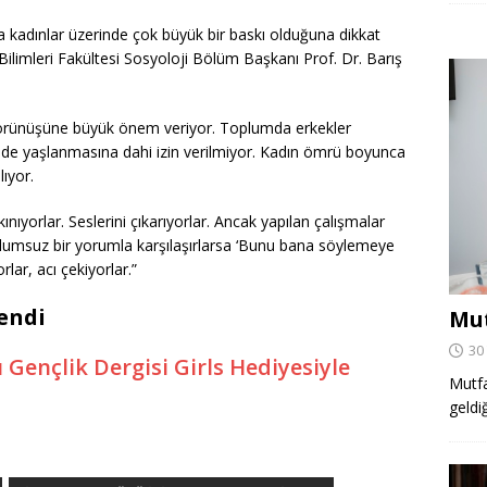
a kadınlar üzerinde çok büyük bir baskı olduğuna dikkat
ilimleri Fakültesi Sosyoloji Bölüm Başkanı Prof. Dr. Barış
 görünüşüne büyük önem veriyor. Toplumda erkekler
inde yaşlanmasına dahi izin verilmiyor. Kadın ömrü boyunca
ıyor.
ınıyorlar. Seslerini çıkarıyorlar. Ancak yapılan çalışmalar
li olumsuz bir yorumla karşılaşırlarsa ‘Bunu bana söylemeye
rlar, acı çekiyorlar.”
endi
Mut
30
 Gençlik Dergisi Girls Hediyesiyle
Mutfa
geldi