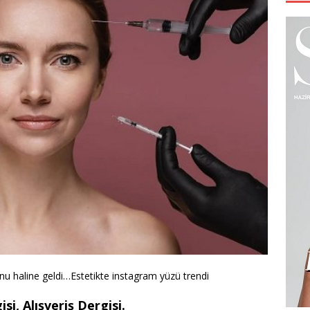
runu haline geldi…Estetikte instagram yüzü trendi
si, Alışveriş Dergisi.