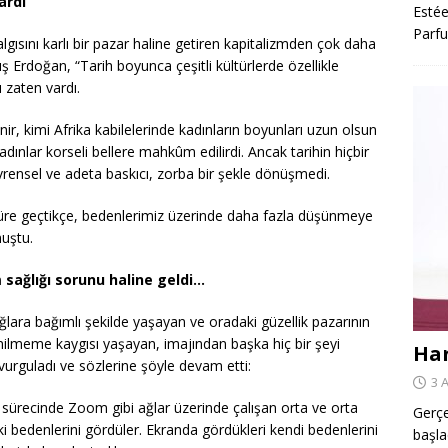
ardı
Estée
Parfu
lgısını karlı bir pazar haline getiren kapitalizmden çok daha
ş Erdoğan, “Tarih boyunca çeşitli kültürlerde özellikle
 zaten vardı.
ir, kimi Afrika kabilelerinde kadınların boyunları uzun olsun
adınlar korseli bellere mahkûm edilirdi. Ancak tarihin hiçbir
vrensel ve adeta baskıcı, zorba bir şekle dönüşmedi.
ltüre geçtikçe, bedenlerimiz üzerinde daha fazla düşünmeye
nuştu.
m sağlığı sorunu haline geldi…
lara bağımlı şekilde yaşayan ve oradaki güzellik pazarının
nilmeme kaygısı yaşayan, imajından başka hiç bir şeyi
Har
vurguladı ve sözlerine şöyle devam etti:
3 
 sürecinde Zoom gibi ağlar üzerinde çalışan orta ve orta
Gerçe
i bedenlerini gördüler. Ekranda gördükleri kendi bedenlerini
başla