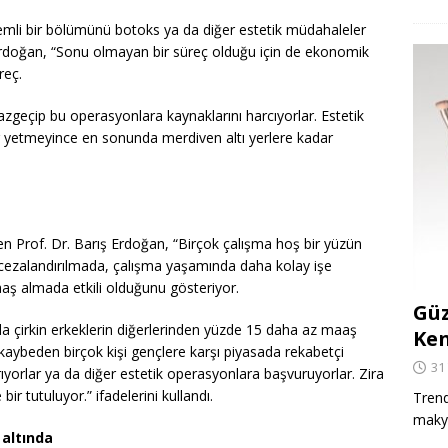
önemli bir bölümünü botoks ya da diğer estetik müdahaleler
ş Erdoğan, “Sonu olmayan bir süreç olduğu için de ekonomik
reç.
azgeçip bu operasyonlara kaynaklarını harcıyorlar. Estetik
 yetmeyince en sonunda merdiven altı yerlere kadar
irten Prof. Dr. Barış Erdoğan, “Birçok çalışma hoş bir yüzün
 cezalandırılmada, çalışma yaşamında daha kolay işe
ş almada etkili olduğunu gösteriyor.
Güz
ada çirkin erkeklerin diğerlerinden yüzde 15 daha az maaş
Ken
ni kaybeden birçok kişi gençlere karşı piyasada rekabetçi
31
ıyorlar ya da diğer estetik operasyonlara başvuruyorlar. Zira
ir tutuluyor.” ifadelerini kullandı.
Trend
makya
 altında