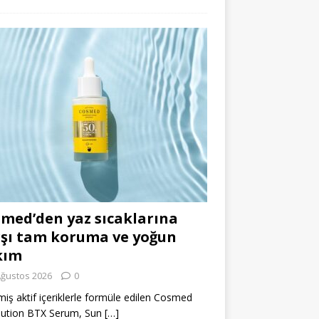
med’den yaz sıcaklarına
şı tam koruma ve yoğun
kım
Ağustos 2026
0
miş aktif içeriklerle formüle edilen Cosmed
lution BTX Serum, Sun
[…]