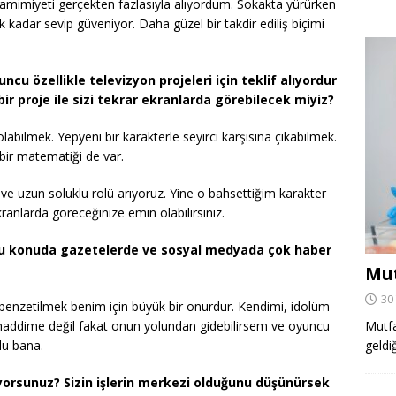
amimiyeti gerçekten fazlasıyla alıyordum. Sokakta yürürken
 kadar sevip güveniyor. Daha güzel bir takdir ediliş biçimi
uncu özellikle televizyon projeleri için teklif alıyordur
 proje ile sizi tekrar ekranlarda görebilecek miyiz?
labilmek. Yepyeni bir karakterle seyirci karşısına çıkabilmek.
n bir matematiği de var.
ve uzun soluklu rolü arıyoruz. Yine o bahsettiğim karakter
kranlarda göreceğinize emin olabilirsiniz.
Bu konuda gazetelerde ve sosyal medyada çok haber
Mut
30
 benzetilmek benim için büyük bir onurdur. Kendimi, idolüm
 haddime değil fakat onun yolundan gidebilirsem ve oyuncu
Mutfa
lu bana.
geldi
yorsunuz? Sizin işlerin merkezi olduğunu düşünürsek