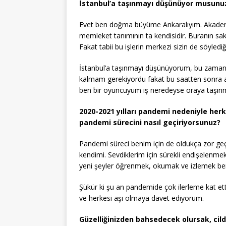
İstanbul’a taşınmayı düşünüyor musunu
Evet ben doğma büyüme Ankaralıyım. Akadem
memleket tanımının ta kendisidir. Buranın saki
Fakat tabii bu işlerin merkezi sizin de söylediği
İstanbul’a taşınmayı düşünüyorum, bu zamana
kalmam gerekiyordu fakat bu saatten sonra as
ben bir oyuncuyum iş neredeyse oraya taşın
2020-2021 yılları pandemi nedeniyle herke
pandemi sürecini nasıl geçiriyorsunuz?
Pandemi süreci benim için de oldukça zor ge
kendimi. Sevdiklerim için sürekli endişelenm
yeni şeyler öğrenmek, okumak ve izlemek beni i
Şükür ki şu an pandemide çok ilerleme kat e
ve herkesi aşı olmaya davet ediyorum.
Güzelliğinizden bahsedecek olursak, cildi