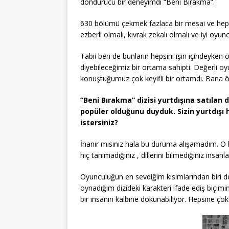
döndürücü bir deneyimdi “Beni Bırakma”.
630 bölümü çekmek fazlaca bir mesai ve hep sö
ezberli olmalı, kıvrak zekalı olmalı ve iyi oyun
Tabii ben de bunların hepsini işin içindeyken
diyebileceğimiz bir ortama sahipti. Değerli oy
konuştuğumuz çok keyifli bir ortamdı. Bana öğ
“Beni Bırakma” dizisi yurtdışına satılan 
popüler olduğunu duyduk. Sizin yurtdışı
istersiniz?
İnanır mısınız hala bu duruma alışamadım. O k
hiç tanımadığınız , dillerini bilmediğiniz insanla
Oyunculuğun en sevdiğim kısımlarından biri
oynadığım dizideki karakteri ifade ediş biçimi
bir insanın kalbine dokunabiliyor. Hepsine çok