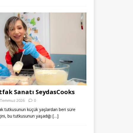
fak Sanatı SeydasCooks
 Temmuz 2026
0
k tutkusunun küçük yaşlardan beri süre
ğini, bu tutkusunun yaşadığı
[…]