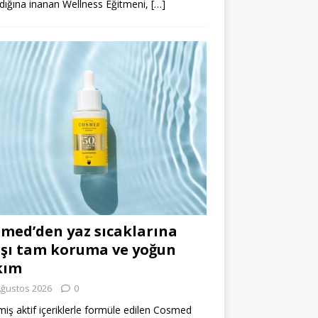
dığına inanan Wellness Eğitmeni,
[…]
med’den yaz sıcaklarına
şı tam koruma ve yoğun
kım
Ağustos 2026
0
miş aktif içeriklerle formüle edilen Cosmed