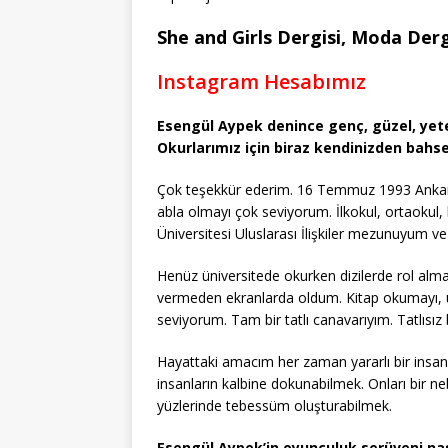
She and Girls Dergisi, Moda Dergi
Instagram Hesabımız
Esengül Aypek denince genç, güzel, yeten
Okurlarımız için biraz kendinizden bahs
Çok teşekkür ederim. 16 Temmuz 1993 Ankar
abla olmayı çok seviyorum. İlkokul, ortaokul,
Üniversitesi Uluslarası İlişkiler mezunuyum ve
Henüz üniversitede okurken dizilerde rol alma
vermeden ekranlarda oldum. Kitap okumayı, u
seviyorum. Tam bir tatlı canavarıyım. Tatlısı
Hayattaki amacım her zaman yararlı bir insan
insanların kalbine dokunabilmek. Onları bir ne
yüzlerinde tebessüm oluşturabilmek.
Esengül Aypek’in oyunculuk serüveni nas