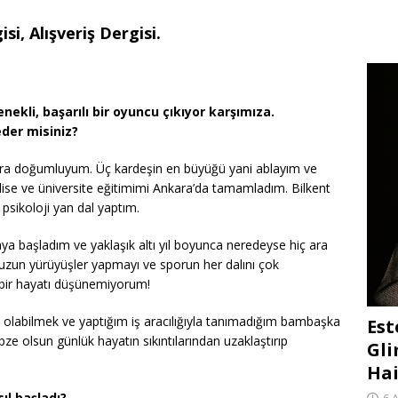
si, Alışveriş Dergisi.
ekli, başarılı bir oyuncu çıkıyor karşımıza.
eder misiniz?
a doğumluyum. Üç kardeşin en büyüğü yani ablayım ve
 lise ve üniversite eğitimimi Ankara’da tamamladım. Bilkent
 psikoloji yan dal yaptım.
ya başladım ve yaklaşık altı yıl boyunca neredeyse hiç ara
zun yürüyüşler yapmayı ve sporun her dalını çok
z bir hayatı düşünemiyorum!
 olabilmek ve yaptığım iş aracılığıyla tanımadığım bambaşka
Est
bze olsun günlük hayatın sıkıntılarından uzaklaştırıp
Gli
Hai
ıl başladı?
6 