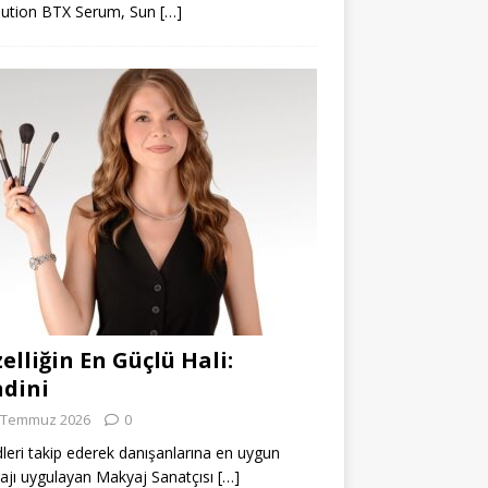
lution BTX Serum, Sun
[…]
elliğin En Güçlü Hali:
dini
 Temmuz 2026
0
leri takip ederek danışanlarına en uygun
jı uygulayan Makyaj Sanatçısı
[…]