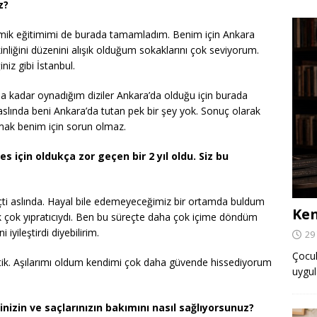
z?
ik eğitimimi de burada tamamladım. Benim için Ankara
nliğini düzenini alışık olduğum sokaklarını çok seviyorum.
niz gibi İstanbul.
 kadar oynadığım diziler Ankara’da olduğu için burada
lında beni Ankara’da tutan pek bir şey yok. Sonuç olarak
mak benim için sorun olmaz.
s için oldukça zor geçen bir 2 yıl oldu. Siz bu
çti aslında. Hayal bile edemeyeceğimiz bir ortamda buldum
Ken
ek çok yıpratıcıydı. Ben bu süreçte daha çok içime döndüm
yileştirdi diyebilirim.
29
Çocuk,
ttik. Aşılarımı oldum kendimi çok daha güvende hissediyorum
uygul
nizin ve saçlarınızın bakımını nasıl sağlıyorsunuz?