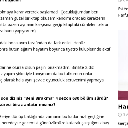
Estée
 olmaya karar vererek başlamadı. Çocukluğumdan beri
Parfu
 zaman güzel bir kitap okusam kendimi oradaki karakterin
tta bazen aynanın karşısına geçip kitaptaki cümleleri tekrar
 ara bunu yapıyorum)
daki hocalarım tarafından da fark edildi. Henüz
onra bütün eğitim hayatım boyunca tiyatro kulüplerinde aktif
ar ne olursa olsun peşini bırakmadım. Birlikte 2 dizi
ımız yapım şirketiyle tanışmam da bu tutkumun onlar
uç olarak hala aynı şevkle oyunculuk serüvenimi yapmaya
son diziniz “Beni Bırakma” 4 sezon 630 bölüm sürdü?
reci biraz anlatır mısınız?
Har
3 
Geriye dönüp baktığımda zamanın bu kadar hızlı geçtiğine
e neredeyse gecemizi gündüzümüze katarak çalıştığımız baş
Gerçe