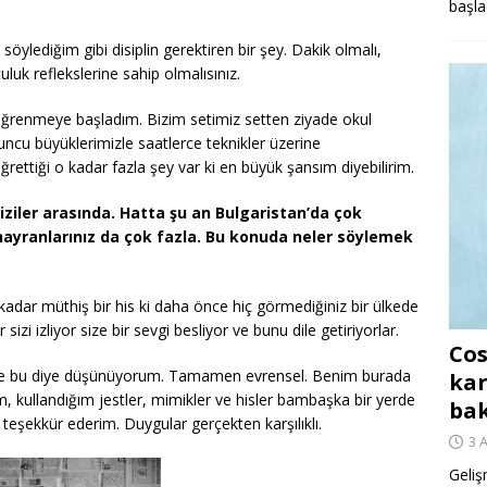
başla
ylediğim gibi disiplin gerektiren bir şey. Dakik olmalı,
culuk reflekslerine sahip olmalısınız.
 öğrenmeye başladım. Bizim setimiz setten ziyade okul
uncu büyüklerimizle saatlerce teknikler üzerine
rettiği o kadar fazla şey var ki en büyük şansım diyebilirim.
diziler arasında. Hatta şu an Bulgaristan’da çok
 hayranlarınız da çok fazla. Bu konuda neler söylemek
adar müthiş bir his ki daha önce hiç görmediğiniz bir ülkede
r sizi izliyor size bir sevgi besliyor ve bunu dile getiriyorlar.
Cos
 de bu diye düşünüyorum. Tamamen evrensel. Benim burada
kar
m, kullandığım jestler, mimikler ve hisler bambaşka bir yerde
ba
 teşekkür ederim. Duygular gerçekten karşılıklı.
3 
Geliş