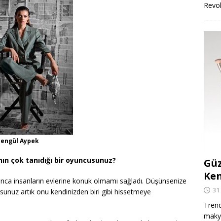
Revo
engül Aypek
ının çok tanıdığı bir oyuncusunuz?
Güz
Ken
nca insanların evlerine konuk olmamı sağladı. Düşünsenize
31
unuz artık onu kendinizden biri gibi hissetmeye
Trend
makya