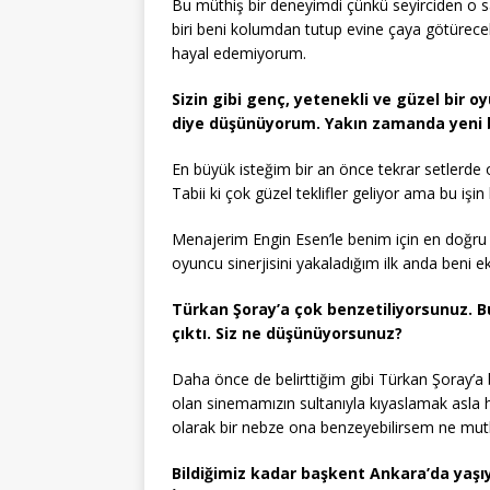
Bu müthiş bir deneyimdi çünkü seyirciden o s
biri beni kolumdan tutup evine çaya götürecek
hayal edemiyorum.
Sizin gibi genç, yetenekli ve güzel bir oy
diye düşünüyorum. Yakın zamanda yeni bir
En büyük isteğim bir an önce tekrar setlerde o
Tabii ki çok güzel teklifler geliyor ama bu işi
Menajerim Engin Esen’le benim için en doğru 
oyuncu sinerjisini yakaladığım ilk anda beni e
Türkan Şoray’a çok benzetiliyorsunuz. 
çıktı. Siz ne düşünüyorsunuz?
Daha önce de belirttiğim gibi Türkan Şoray’a
olan sinemamızın sultanıyla kıyaslamak asla
olarak bir nebze ona benzeyebilirsem ne mut
Bildiğimiz kadar başkent Ankara’da yaşı