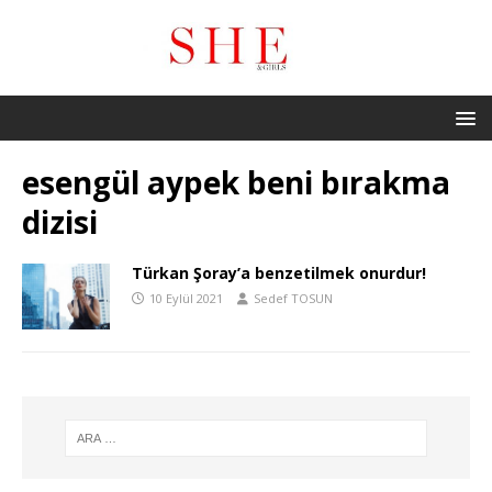
esengül aypek beni bırakma
dizisi
Türkan Şoray’a benzetilmek onurdur!
10 Eylül 2021
Sedef TOSUN