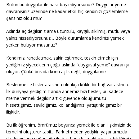
Bütün bu duygular ile nasıl baş ediyorsunuz? Duygular yeme
davranışınız üzerinde ne kadar etkili hiç kendinizi gözlemleme
şansınız oldu mu?
Aslında aç değilsiniz ama üzüntülü, kaygılı, sıkılmış, mutlu veya
yalnız hissediyorsunuz… Böyle durumlarda kendinizi yemek
yerken buluyor musunuz?
Kendimizi rahatlatmak, sakinleştirmek, teskin etmek için
yediğimiz yiyeceklerin çoğu aslında “duygusal yeme” davranışı
oluyor. Çünkü burada konu açlık değil, duygularınız.
Beslenme ile hisler arasında oldukça köklü bir bağ var aslında.
İlk dünyaya geldiğimiz anda annemiz bizi besler, bu sadece
meme vermek değildir artık; güvende olduğumuzu
hissettiğimiz, sevildiğimiz, kollandığımız, yatıştırıldığımız bir
ilişkidir.
Bu ilk öğrenim, ömrümüz boyunca yemek ile olan ilişkimizin de
temelini oluşturur tabii… Fark etmeden yetişkin yaşantımızda
da duyguların yoğunluğu ile baş başa kalmaktansa ilk bildiğimiz