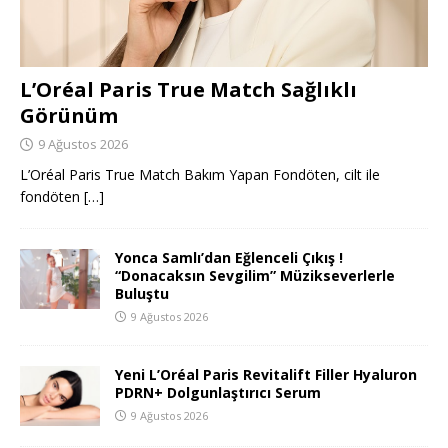
L’Oréal Paris True Match Sağlıklı
Görünüm
9 Ağustos 2026
L’Oréal Paris True Match Bakım Yapan Fondöten, cilt ile
fondöten
[…]
Yonca Samlı’dan Eğlenceli Çıkış !
“Donacaksın Sevgilim” Müzikseverlerle
Buluştu
9 Ağustos 2026
Yeni L’Oréal Paris Revitalift Filler Hyaluron
PDRN+ Dolgunlaştırıcı Serum
9 Ağustos 2026