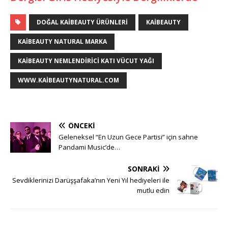
DOĞAL KAIBEAUTY ÜRÜNLERI
KAIBEAUTY
KAIBEAUTY NATURAL MARKA
KAIBEAUTY NEMLENDIRICI KATI VÜCUT YAĞI
WWW.KAIBEAUTYNATURAL.COM
ÖNCEKI
Geleneksel “En Uzun Gece Partisi” için sahne
Pandami Music’de…
SONRAKI
Sevdiklerinizi Darüşşafaka’nın Yeni Yıl hediyeleri ile
mutlu edin