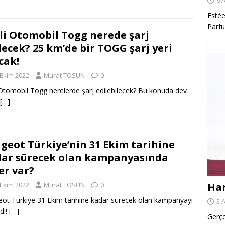
Estée
Parfu
li Otomobil Togg nerede şarj
lecek? 25 km’de bir TOGG şarj yeri
cak!
 Ekim 2022
Murat TOSUN
0
 Otomobil Togg nerelerde şarj edilebilecek? Bu konuda dev
[…]
geot Türkiye’nin 31 Ekim tarihine
ar sürecek olan kampanyasında
er var?
Har
 Ekim 2022
Murat TOSUN
0
ot Türkiye 31 Ekim tarihine kadar sürecek olan kampanyayı
3 
dı!
[…]
Gerçe