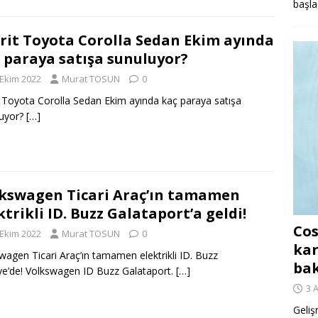
başla
rit Toyota Corolla Sedan Ekim ayında
 paraya satışa sunuluyor?
 Ekim 2022
Murat TOSUN
0
t Toyota Corolla Sedan Ekim ayında kaç paraya satışa
luyor?
[…]
kswagen Ticari Araç’ın tamamen
ktrikli ID. Buzz Galataport’a geldi!
Cos
 Ekim 2022
Murat TOSUN
0
kar
wagen Ticari Araç’ın tamamen elektrikli ID. Buzz
ba
ye’de! Volkswagen ID Buzz Galataport.
[…]
3 
Geliş