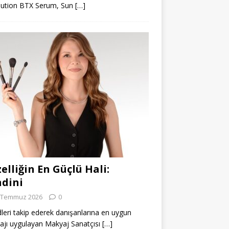
lution BTX Serum, Sun
[…]
elliğin En Güçlü Hali:
dini
 Temmuz 2026
0
leri takip ederek danışanlarına en uygun
jı uygulayan Makyaj Sanatçısı
[…]