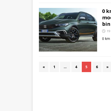
0 k
mod
bin
19
0 km 
«
1
…
4
5
6
»