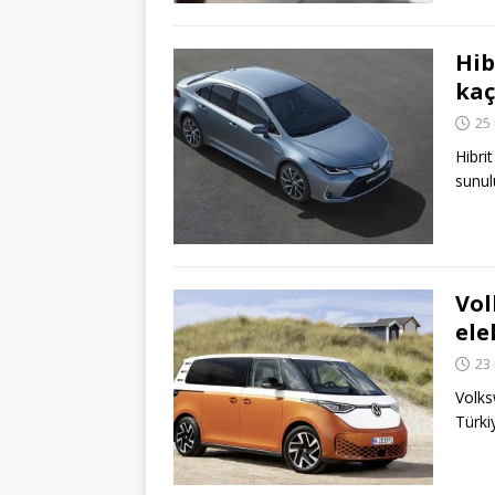
Hib
kaç
25
Hibri
sunu
Vol
ele
23
Volks
Türki