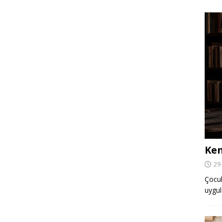
Ken
29
Çocuk,
uygul