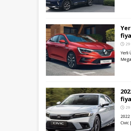
Yer
fiy
29
Yerli
Meg
202
fiy
29
2022 
Civic