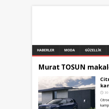
HABERLER
MODA
GÜZELLİK
Murat TOSUN
makale
Cit
kam
30
Citro
kampa