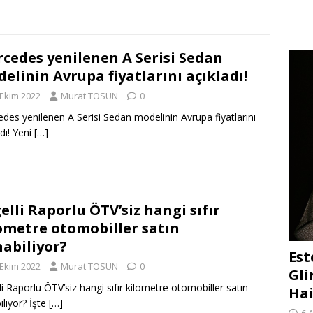
cedes yenilenen A Serisi Sedan
elinin Avrupa fiyatlarını açıkladı!
 Ekim 2022
Murat TOSUN
0
des yenilenen A Serisi Sedan modelinin Avrupa fiyatlarını
adı! Yeni
[…]
elli Raporlu ÖTV’siz hangi sıfır
ometre otomobiller satın
nabiliyor?
Est
 Ekim 2022
Murat TOSUN
0
Gli
li Raporlu ÖTV’siz hangi sıfır kilometre otomobiller satın
Hai
iliyor? İşte
[…]
6 