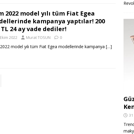
Revo
m 2022 model yılı tüm Fiat Egea
ellerinde kampanya yaptılar! 200
 TL 24 ay vade dediler!
 Ekim 2022
Murat TOSUN
0
2022 model yılı tüm Fiat Egea modellerinde kampanya
[…]
Güz
Ken
31
Trend
makya