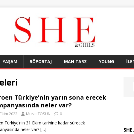
YAŞAM
RÖPORTAJ
MAN TARZ
YOUNG
İLE
leri
roen Türkiye’nin yarın sona erecek
panyasında neler var?
 Ekim 2022
Murat TOSUN
0
en Türkiye’nin 31 Ekim tarihine kadar sürecek
SHE 
nyasında neler var?
[…]