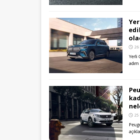
Yer
edi
ola
26
Yerli
adım
Peu
kad
nel
25
Peuge
açıkla