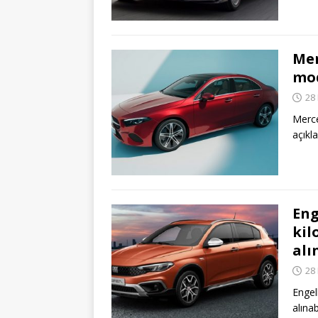
Mer
mod
28
Merce
açıkl
Eng
kil
alı
28
Engel
alınab