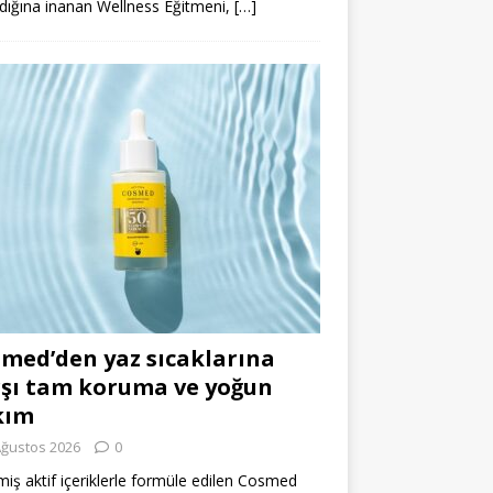
dığına inanan Wellness Eğitmeni,
[…]
med’den yaz sıcaklarına
şı tam koruma ve yoğun
kım
Ağustos 2026
0
miş aktif içeriklerle formüle edilen Cosmed