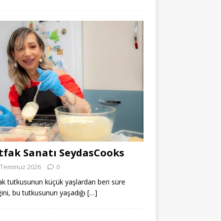
fak Sanatı SeydasCooks
 Temmuz 2026
0
k tutkusunun küçük yaşlardan beri süre
ğini, bu tutkusunun yaşadığı
[…]