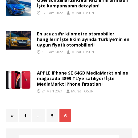
Opel Sonbaharda Kredi Faizlerini Sıfırladı!
İşte kampanyanın detayları!
12 Ekim 2022
Murat TOSUN
En ucuz sıfır kilometre otomobiller
hangileri? İşte Ekim ayında Türkiye’nin en
uygun fiyatlı otomobilleri!
10 Ekim 2022
Murat TOSUN
APPLE iPhone SE 64GB MediaMarkt online
mağazada 4899 TL’ye satılıyor! İşte
MediaMarkt iPhone fırsatları!
21 Mart 2021
Murat TOSUN
«
1
…
5
6