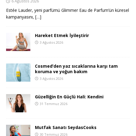
6 Ağustos 2026
Estée Lauder, yeni parfümü Glimmer Eau de Parfum’ün küresel
kampanyasını,
[…]
Hareket Etmek İyileştirir
3 Ağustos 2026
Cosmed’den yaz sıcaklarına karşı tam
koruma ve yoğun bakım
3 Ağustos 2026
Güzelliğin En Güçlü Hali: Kendini
31 Temmuz 2026
Mutfak Sanatı SeydasCooks
30 Temmuz 2026