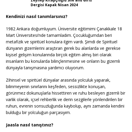
Zeynep Kitapçıoğlu She and Girls
Dergisi Kapak Nisan 2024
Kendinizi nasıl tanımlarsınız?
1982 Ankara doğumluyum. Üniversite eğitimimi Çanakkale 18
Mart Üniversitesi’nde tamamladım. Çocukluğumdan beri
metafizik ve spiritüel konulara ilgim vardı. Şimdi de Spirituel
dünyanın gizemlerini araştıran gerek bu alanlarda ve gerekse
kişisel gelişim konularında birçok eğitim almış biri olarak
insanların bu konularda bilinçlenmesine ve onların bu gizemli
dünyayla tanışmasına yardımcı oluyorum.
Zihinsel ve spiritüel dünyalar arasında yolculuk yaparak,
bilinmeyenin sınırlarını keşfeden, sessizlikte konuşan,
görünmez dokunuşlarla hissettiren ve ruhu besleyen gizemli bir
varlık olarak, içsel rehberlik ve derin sezgilerle yönlendirilen bir
ruhun, evrenin sonsuzluğunda kaybolup, aynı zamanda kendini
bulduğu bir yolculuğun parçasıyım.
Jaasla nasıl tanıştınız?