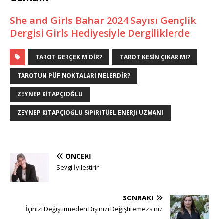
She and Girls Bahar 2024 Sayısı Gençlik
Dergisi Girls Hediyesiyle Dergiliklerde
TAROT GERÇEK MIDIR?
TAROT KESIN ÇIKAR MI?
TAROTUN PÜF NOKTALARI NELERDIR?
ZEYNEP KITAPÇIOĞLU
ZEYNEP KITAPÇIOĞLU SIPIRITÜEL ENERJI UZMANI
ÖNCEKI
Sevgi İyileştirir
SONRAKI
İçinizi Değiştirmeden Dışınızı Değiştiremezsiniz