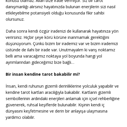
konusu olamaz. Allah bize irade vermiştir. Siz bir tarot
danışmanlığı alırsınız hayatınızda bulunan enerjilerin sizi nasıl
etkileyebilme potansiyeli olduğu konusunda fikir sahibi
olursunuz.
Daha sonra kendi özgür iradenizi de kullanarak hayatınıza yön
verirsiniz. Hiçbir şeye körü körüne inanmamak gerektiğini
düşünüyorum. Çünkü bizim bir irademiz var ve bizim irademizi
üstünde de ilahi bir irade var. Unutmayalım ki varış noktamız
belli ama varacağımız noktaya yol boyunda hangi yol
ayrımlarından gideceğimiz bize bağlı…
Bir insan kendine tarot bakabilir mi?
İnsan, kendi ruhunun gizemli derinliklerine yolculuk yapabilir ve
kendine tarot kartları aracılığıyla bakabilir. Kartların gizemli
sembollerinin ardındaki enerjileri anlamak için içsel rehberliğine
güvenerek, ruhsal keşiflerde bulunabilir. Kişinin kendi iç
dünyasını keşfetmesine ve derin bir anlayışa ulaşmasına
yardımcı olabilir.