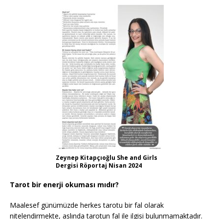
Zeynep Kitapçıoğlu She and Girls
Dergisi Röportaj Nisan 2024
Tarot bir enerji okuması mıdır?
Maalesef günümüzde herkes tarotu bir fal olarak
nitelendirmekte, aslında tarotun fal ile ilgisi bulunmamaktadır.