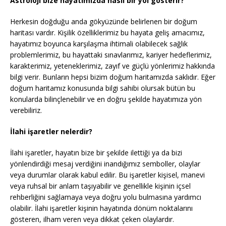
Astroloji bize hayatımızda nasıl bir yol gösterir?
Herkesin doğduğu anda gökyüzünde belirlenen bir doğum
haritası vardır. Kişilik özelliklerimiz bu hayata geliş amacımız,
hayatımız boyunca karşılaşma ihtimali olabilecek sağlık
problemlerimiz, bu hayattaki sınavlarımız, kariyer hedeflerimiz,
karakterimiz, yeteneklerimiz, zayıf ve güçlü yönlerimiz hakkında
bilgi verir. Bunların hepsi bizim doğum haritamızda saklıdır. Eğer
doğum haritamız konusunda bilgi sahibi olursak bütün bu
konularda bilinçlenebilir ve en doğru şekilde hayatımıza yön
verebiliriz.
İlahi işaretler nelerdir?
İlahi işaretler, hayatın bize bir şekilde ilettiği ya da bizi
yönlendirdiği mesaj verdiğini inandığımız semboller, olaylar
veya durumlar olarak kabul edilir. Bu işaretler kişisel, manevi
veya ruhsal bir anlam taşıyabilir ve genellikle kişinin içsel
rehberliğini sağlamaya veya doğru yolu bulmasına yardımcı
olabilir. İlahi işaretler kişinin hayatında dönüm noktalarını
gösteren, ilham veren veya dikkat çeken olaylardır.