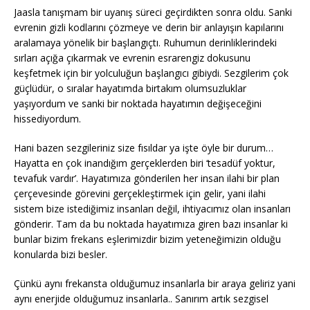
Jaasla tanışmam bir uyanış süreci geçirdikten sonra oldu. Sanki
evrenin gizli kodlarını çözmeye ve derin bir anlayışın kapılarını
aralamaya yönelik bir başlangıçtı. Ruhumun derinliklerindeki
sırları açığa çıkarmak ve evrenin esrarengiz dokusunu
keşfetmek için bir yolculuğun başlangıcı gibiydi. Sezgilerim çok
güçlüdür, o sıralar hayatımda birtakım olumsuzluklar
yaşıyordum ve sanki bir noktada hayatımın değişeceğini
hissediyordum.
Hani bazen sezgileriniz size fısıldar ya işte öyle bir durum…
Hayatta en çok inandığım gerçeklerden biri ‘tesadüf yoktur,
tevafuk vardır’. Hayatımıza gönderilen her insan ilahi bir plan
çerçevesinde görevini gerçekleştirmek için gelir, yani ilahi
sistem bize istediğimiz insanları değil, ihtiyacımız olan insanları
gönderir. Tam da bu noktada hayatımıza giren bazı insanlar ki
bunlar bizim frekans eşlerimizdir bizim yeteneğimizin olduğu
konularda bizi besler.
Çünkü aynı frekansta olduğumuz insanlarla bir araya geliriz yani
aynı enerjide olduğumuz insanlarla.. Sanırım artık sezgisel