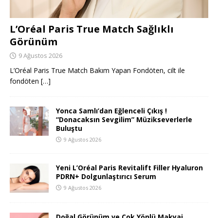
L’Oréal Paris True Match Sağlıklı
Görünüm
9 Ağustos 2026
L’Oréal Paris True Match Bakım Yapan Fondöten, cilt ile
fondöten
[…]
Yonca Samlı’dan Eğlenceli Çıkış !
“Donacaksın Sevgilim” Müzikseverlerle
Buluştu
9 Ağustos 2026
Yeni L’Oréal Paris Revitalift Filler Hyaluron
PDRN+ Dolgunlaştırıcı Serum
9 Ağustos 2026
Doğal Görünüm ve Çok Yönlü Makyaj