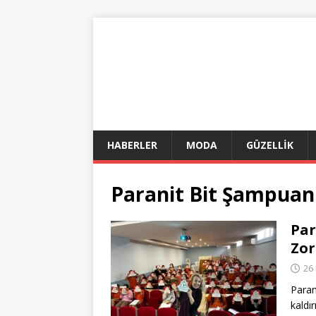
HABERLER
MODA
GÜZELLİK
Paranit Bit Şampuanı
Par
Zor
26
Paran
kaldı