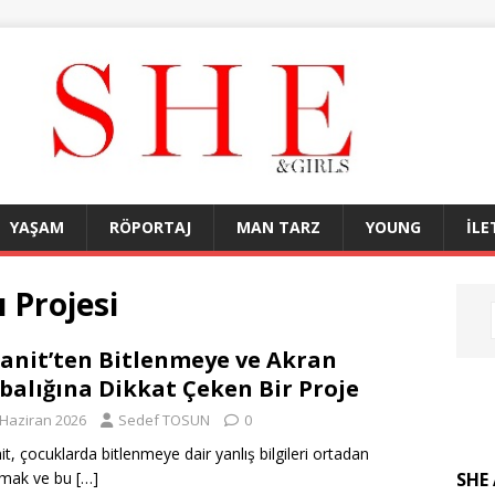
YAŞAM
RÖPORTAJ
MAN TARZ
YOUNG
İLE
 Projesi
anit’ten Bitlenmeye ve Akran
balığına Dikkat Çeken Bir Proje
 Haziran 2026
Sedef TOSUN
0
it, çocuklarda bitlenmeye dair yanlış bilgileri ortadan
SHE 
rmak ve bu
[…]