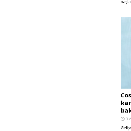
başla
Cos
kar
ba
3 
Geliş