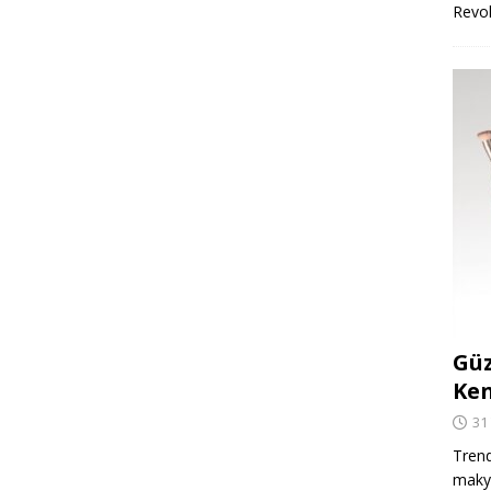
Revo
Güz
Ken
31
Trend
makya