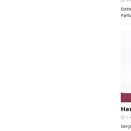
Estée
Parfu
Har
3 
Gerçe