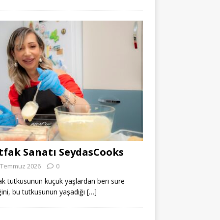
fak Sanatı SeydasCooks
 Temmuz 2026
0
k tutkusunun küçük yaşlardan beri süre
ğini, bu tutkusunun yaşadığı
[…]