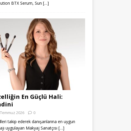
lution BTX Serum, Sun
[…]
elliğin En Güçlü Hali:
dini
 Temmuz 2026
0
leri takip ederek danışanlarına en uygun
jı uygulayan Makyaj Sanatçısı
[…]