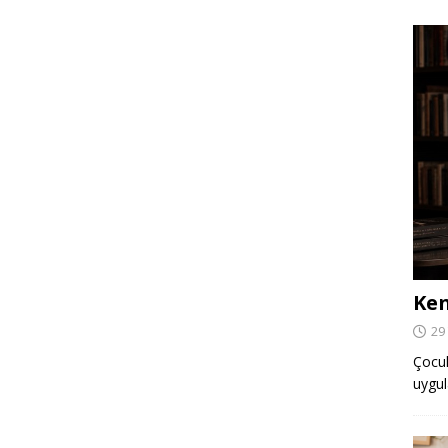
Ken
29
Çocuk,
uygul