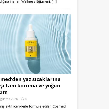
dığına inanan Wellness Eğitmeni,
[…]
med’den yaz sıcaklarına
şı tam koruma ve yoğun
kım
Ağustos 2026
0
miş aktif içeriklerle formüle edilen Cosmed