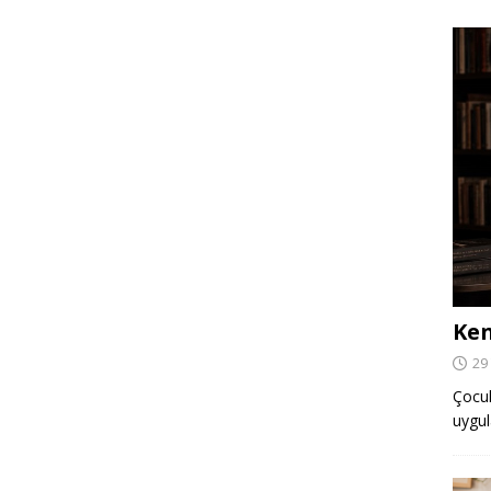
Ken
29
Çocuk,
uygul