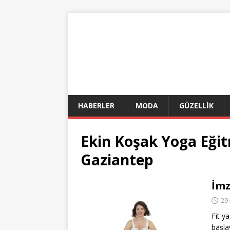
HABERLER
MODA
GÜZELLİK
Ekin Koşak Yoga Eğit
Gaziantep
İmz
29
Fit y
başl