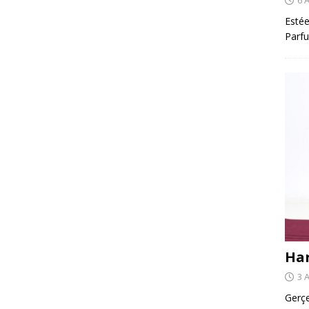
Estée
Parfu
Har
3 
Gerçe