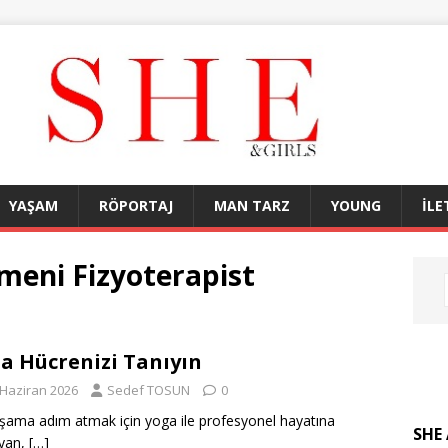
YAŞAM
RÖPORTAJ
MAN TARZ
YOUNG
İLE
meni Fizyoterapist
a Hücrenizi Tanıyın
 Haziran 2026
Sedef TOSUN
0
aşama adım atmak için yoga ile profesyonel hayatına
SHE 
ayan,
[…]