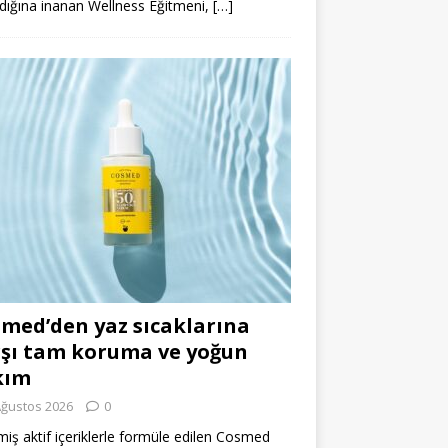
dığına inanan Wellness Eğitmeni,
[…]
med’den yaz sıcaklarına
şı tam koruma ve yoğun
kım
Ağustos 2026
0
miş aktif içeriklerle formüle edilen Cosmed