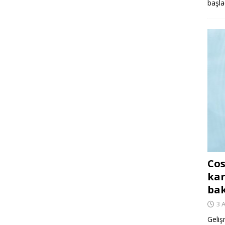
başla
Cos
kar
ba
3 
Geliş