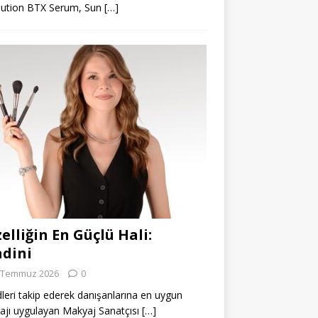
lution BTX Serum, Sun
[…]
elliğin En Güçlü Hali:
dini
 Temmuz 2026
0
leri takip ederek danışanlarına en uygun
jı uygulayan Makyaj Sanatçısı
[…]