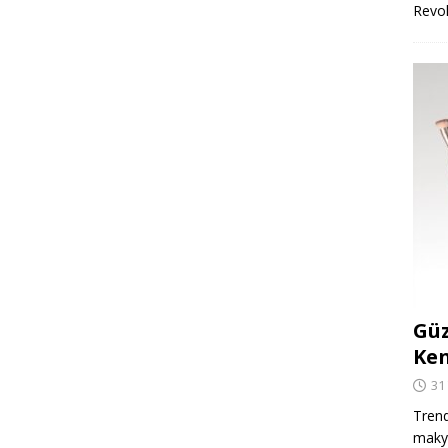
Revo
Güz
Ken
31
Trend
makya