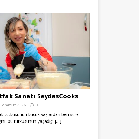
fak Sanatı SeydasCooks
 Temmuz 2026
0
k tutkusunun küçük yaşlardan beri süre
ğini, bu tutkusunun yaşadığı
[…]