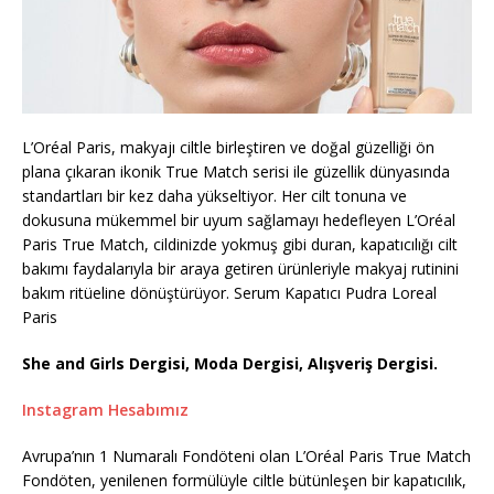
L’Oréal Paris, makyajı ciltle birleştiren ve doğal güzelliği ön
plana çıkaran ikonik True Match serisi ile güzellik dünyasında
standartları bir kez daha yükseltiyor. Her cilt tonuna ve
dokusuna mükemmel bir uyum sağlamayı hedefleyen L’Oréal
Paris True Match, cildinizde yokmuş gibi duran, kapatıcılığı cilt
bakımı faydalarıyla bir araya getiren ürünleriyle makyaj rutinini
bakım ritüeline dönüştürüyor. Serum Kapatıcı Pudra Loreal
Paris
She and Girls Dergisi, Moda Dergisi, Alışveriş Dergisi.
Instagram Hesabımız
Avrupa’nın 1 Numaralı Fondöteni olan L’Oréal Paris True Match
Fondöten, yenilenen formülüyle ciltle bütünleşen bir kapatıcılık,