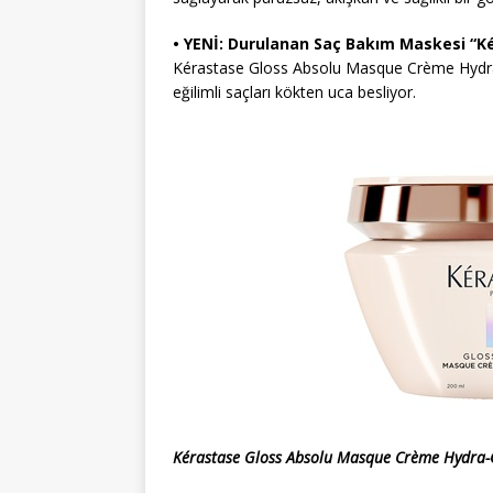
• YENİ: Durulanan Saç Bakım Maskesi “
Kérastase Gloss Absolu Masque Crème Hydra-G
eğilimli saçları kökten uca besliyor.
Kérastase Gloss Absolu Masque Crème Hydra-