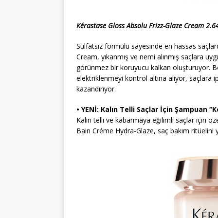
Kérastase Gloss Absolu Frizz-Glaze Cream 2.6
Sülfatsız formülü sayesinde en hassas saçlard
Cream, yıkanmış ve nemi alınmış saçlara uyg
görünmez bir koruyucu kalkan oluşturuyor. Bö
elektriklenmeyi kontrol altına alıyor, saçlara i
kazandırıyor.
• YENİ: Kalın Telli Saçlar İçin Şampuan
Kalın telli ve kabarmaya eğilimli saçlar için 
Bain Créme Hydra-Glaze, saç bakım ritüelini ye