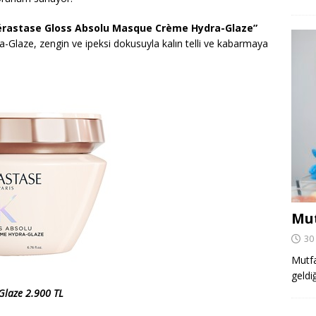
Kérastase Gloss Absolu Masque Crème Hydra-Glaze”
laze, zengin ve ipeksi dokusuyla kalın telli ve kabarmaya
Mut
30
Mutfa
geldi
Glaze 2.900 TL