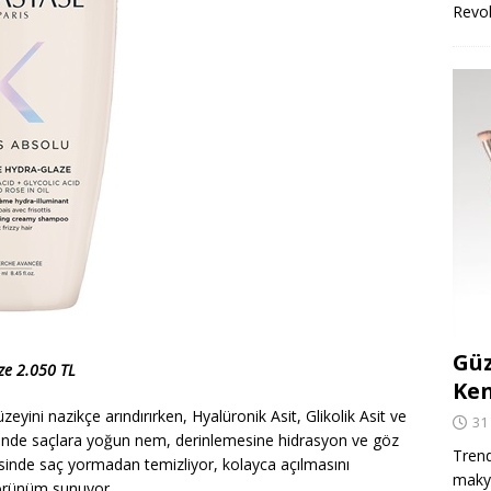
Revo
Güz
ze 2.050 TL
Ken
zeyini nazikçe arındırırken, Hyalüronik Asit, Glikolik Asit ve
31
inde saçlara yoğun nem, derinlemesine hidrasyon ve göz
Trend
sayesinde saç yormadan temizliyor, kolayca açılmasını
makya
görünüm sunuyor.