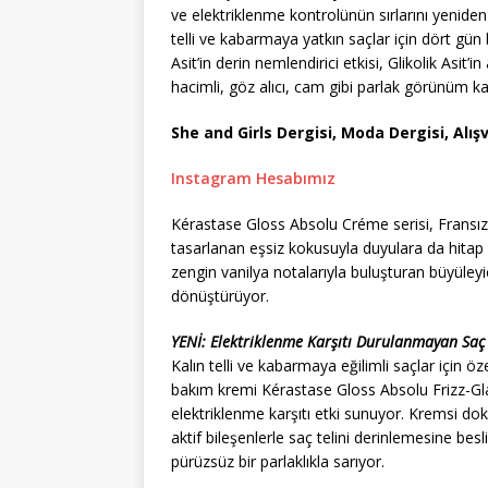
ve elektriklenme kontrolünün sırlarını yeniden y
telli ve kabarmaya yatkın saçlar için dört gün
Asit’in derin nemlendirici etkisi, Glikolik Asit’in
hacimli, göz alıcı, cam gibi parlak görünüm kaz
She and Girls Dergisi, Moda Dergisi, Alışv
Instagram Hesabımız
Kérastase Gloss Absolu Créme serisi, Fransız 
tasarlanan eşsiz kokusuyla duyulara da hitap e
zengin vanilya notalarıyla buluşturan büyüle
dönüştürüyor.
YENİ: Elektriklenme Karşıtı Durulanmayan Saç
Kalın telli ve kabarmaya eğilimli saçlar için ö
bakım kremi Kérastase Gloss Absolu Frizz-G
elektriklenme karşıtı etki sunuyor. Kremsi dok
aktif bileşenlerle saç telini derinlemesine besli
pürüzsüz bir parlaklıkla sarıyor.