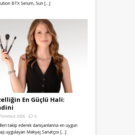
lution BTX Serum, Sun
[…]
elliğin En Güçlü Hali:
dini
 Temmuz 2026
0
leri takip ederek danışanlarına en uygun
jı uygulayan Makyaj Sanatçısı
[…]