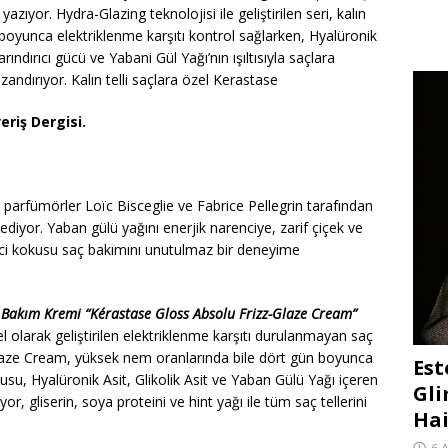
azıyor. Hydra-Glazing teknolojisi ile geliştirilen seri, kalın
 boyunca elektriklenme karşıtı kontrol sağlarken, Hyalüronik
 arındırıcı gücü ve Yabani Gül Yağı’nın ışıltısıyla saçlara
andırıyor. Kalın telli saçlara özel Kerastase
eriş Dergisi.
parfümörler Loïc Bisceglie ve Fabrice Pellegrin tarafından
diyor. Yaban gülü yağını enerjik narenciye, zarif çiçek ve
yici kokusu saç bakımını unutulmaz bir deneyime
 Bakım Kremi “Kérastase Gloss Absolu Frizz-Glaze Cream”
zel olarak geliştirilen elektriklenme karşıtı durulanmayan saç
laze Cream, yüksek nem oranlarında bile dört gün boyunca
Est
usu, Hyalüronik Asit, Glikolik Asit ve Yaban Gülü Yağı içeren
Gli
yor, gliserin, soya proteini ve hint yağı ile tüm saç tellerini
Hai
6 