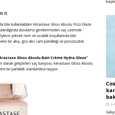
başla
45 TL
a bile kullanılabilen Kérastase Gloss Absolu Frizz-Glaze
ulandığında durulama gerektirmeden saç üzerinde
ylece yüksek nem ve sıcaklık koşullarında bile
peksi bir akış, göz alıcı cam parlaklığı ve pürüzsüzlük
 “Kérastase Gloss Absolu Bain Crème Hydra-Glaze”
özel olarak geliştirilen saç banyosu Kérastase Gloss Absolu
ni bir parlaklık standardına taşıyor.
Cos
kar
ba
3 
Geliş