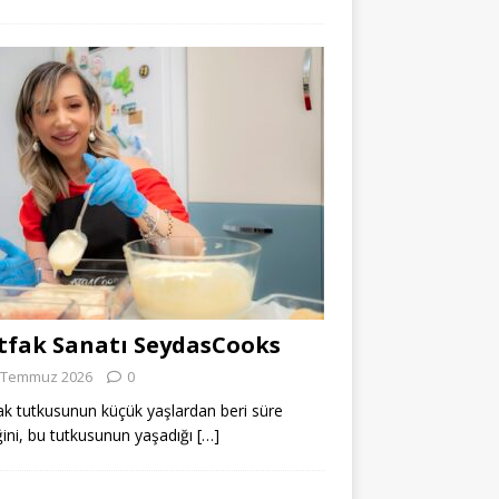
fak Sanatı SeydasCooks
 Temmuz 2026
0
k tutkusunun küçük yaşlardan beri süre
ğini, bu tutkusunun yaşadığı
[…]