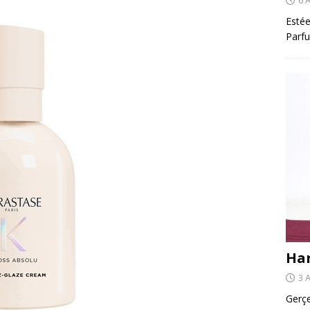
Estée
Parfu
Har
3 
Gerçe