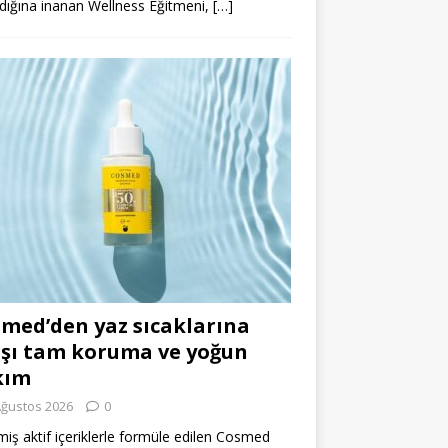
dığına inanan Wellness Eğitmeni,
[…]
med’den yaz sıcaklarına
şı tam koruma ve yoğun
kım
Ağustos 2026
0
miş aktif içeriklerle formüle edilen Cosmed