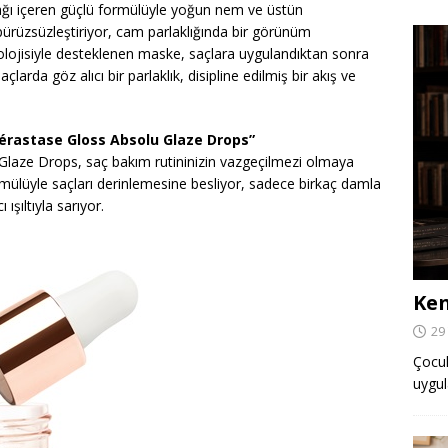
Yağı içeren güçlü formülüyle yoğun nem ve üstün
 pürüzsüzleştiriyor, cam parlaklığında bir görünüm
knolojisiyle desteklenen maske, saçlara uygulandıktan sonra
larda göz alıcı bir parlaklık, disipline edilmiş bir akış ve
Kérastase Gloss Absolu Glaze Drops”
Glaze Drops, saç bakım rutininizin vazgeçilmezi olmaya
ormülüyle saçları derinlemesine besliyor, sadece birkaç damla
ışıltıyla sarıyor.
Ken
29
Çocuk,
uygul