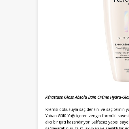
Kérastase Gloss Absolu Bain Créme Hydra-Gla
Kremsi dokusuyla saç derisini ve saç telinin yü
Yaban Gülü Yağı içeren zengin formülü sayes
alıcı bir ışıltı kazandırıyor. Sülfatsız yapısı 
sağlayarak pürüzsüz, akışkan ve sağlıklı bir 