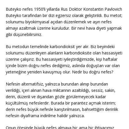
Buteyko nefes 1950’li yıllarda Rus Doktor Konstantin Pavlovich
Buteyko tarafından bir dizi egzersiz olarak geliştirildi. Bu metot;
solunumu biyokimyasal açıdan düzenlemek ve aşırı nefes
almayı azaltmak üzerine kuruludur. Bir nevi hava diyeti yapmak
gibi düşünebilirsiniz.
Bu metodun temelinde karbondioksit yer alır. Biz beyindeki
solunumu düzenleyen alanların karbondioksite olan hassasiyeti
üzerine çalışırız. Bu hassasiyeti iyileştirdiğimizde, kişi haftalar
içinde bizim doğru nefes dediğimiz, aslında doğuştan var olan
yeteneğine yeniden kavuşmuş olur. Nedir bu doğru nefes?
Nefesin alternatifsiz, yalnızca burundan alınıp burundan
verildiği, içeri alınan hava miktarının azaltıldığı, sessiz, sakin,
derin, düzenli ve dışarıdan gözle görülemeyecek kadar
küçültülmüş nefeslerdir. Burada bir parantez açmak isterim;
derin nefes büyük nefesle karıştırılmasın, bahsettiğim derinlik
nefesin diyaframa indirilme halidir yalnızca.
Onun ötesinde büyük nefes almaya hiç ama hiç ihtiyacımız