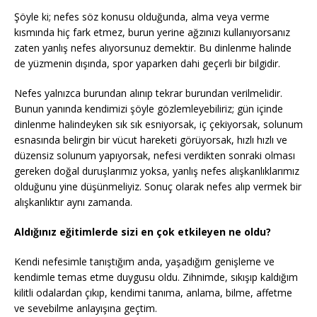
Şöyle ki; nefes söz konusu olduğunda, alma veya verme
kısmında hiç fark etmez, burun yerine ağzınızı kullanıyorsanız
zaten yanlış nefes alıyorsunuz demektir. Bu dinlenme halinde
de yüzmenin dışında, spor yaparken dahi geçerli bir bilgidir.
Nefes yalnızca burundan alınıp tekrar burundan verilmelidir.
Bunun yanında kendimizi şöyle gözlemleyebiliriz; gün içinde
dinlenme halindeyken sık sık esniyorsak, iç çekiyorsak, solunum
esnasında belirgin bir vücut hareketi görüyorsak, hızlı hızlı ve
düzensiz solunum yapıyorsak, nefesi verdikten sonraki olması
gereken doğal duruşlarımız yoksa, yanlış nefes alışkanlıklarımız
olduğunu yine düşünmeliyiz. Sonuç olarak nefes alıp vermek bir
alışkanlıktır aynı zamanda.
Aldığınız eğitimlerde sizi en çok etkileyen ne oldu?
Kendi nefesimle tanıştığım anda, yaşadığım genişleme ve
kendimle temas etme duygusu oldu. Zihnimde, sıkışıp kaldığım
kilitli odalardan çıkıp, kendimi tanıma, anlama, bilme, affetme
ve sevebilme anlayışına geçtim.