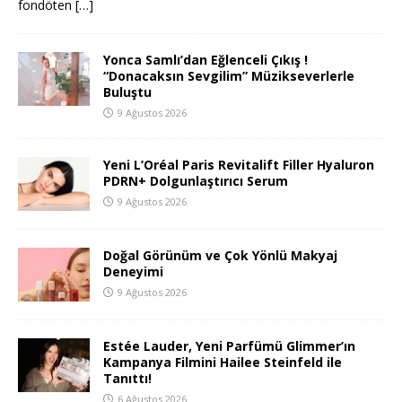
fondöten
[…]
Yonca Samlı’dan Eğlenceli Çıkış !
“Donacaksın Sevgilim” Müzikseverlerle
Buluştu
9 Ağustos 2026
Yeni L’Oréal Paris Revitalift Filler Hyaluron
PDRN+ Dolgunlaştırıcı Serum
9 Ağustos 2026
Doğal Görünüm ve Çok Yönlü Makyaj
Deneyimi
9 Ağustos 2026
Estée Lauder, Yeni Parfümü Glimmer’ın
Kampanya Filmini Hailee Steinfeld ile
Tanıttı!
6 Ağustos 2026