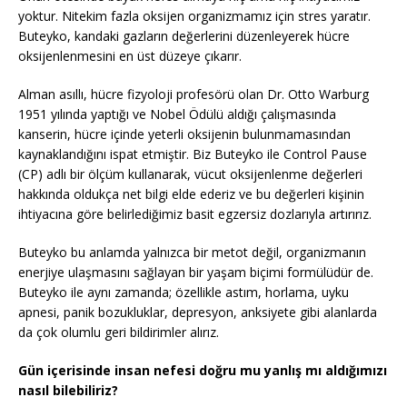
yoktur. Nitekim fazla oksijen organizmamız için stres yaratır.
Buteyko, kandaki gazların değerlerini düzenleyerek hücre
oksijenlenmesini en üst düzeye çıkarır.
Alman asıllı, hücre fizyoloji profesörü olan Dr. Otto Warburg
1951 yılında yaptığı ve Nobel Ödülü aldığı çalışmasında
kanserin, hücre içinde yeterli oksijenin bulunmamasından
kaynaklandığını ispat etmiştir. Biz Buteyko ile Control Pause
(CP) adlı bir ölçüm kullanarak, vücut oksijenlenme değerleri
hakkında oldukça net bilgi elde ederiz ve bu değerleri kişinin
ihtiyacına göre belirlediğimiz basit egzersiz dozlarıyla artırırız.
Buteyko bu anlamda yalnızca bir metot değil, organizmanın
enerjiye ulaşmasını sağlayan bir yaşam biçimi formülüdür de.
Buteyko ile aynı zamanda; özellikle astım, horlama, uyku
apnesi, panik bozukluklar, depresyon, anksiyete gibi alanlarda
da çok olumlu geri bildirimler alırız.
Gün içerisinde insan nefesi doğru mu yanlış mı aldığımızı
nasıl bilebiliriz?