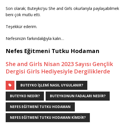
Son olarak; Buteyko’yu She and Girls okurlarıyla paylaşabilmek
beni çok mutlu etti.
Teşekkür ederim.
Nefesinizin farkındalığıyla kalın…
Nefes Eğitmeni Tutku Hodaman
She and Girls Nisan 2023 Sayısı Gençlik
Dergisi Girls Hediyesiyle Dergiliklerde
BUTEYKO IŞLEMI NASIL UYGULANIR?
BUTEYKO NEDIR?
BUTEYKONUN FADALARI NEDIR?
NEFES EĞITMENI TUTKU HODAMAN
NEFES EĞITMENI TUTKU HODAMAN KIMDIR?