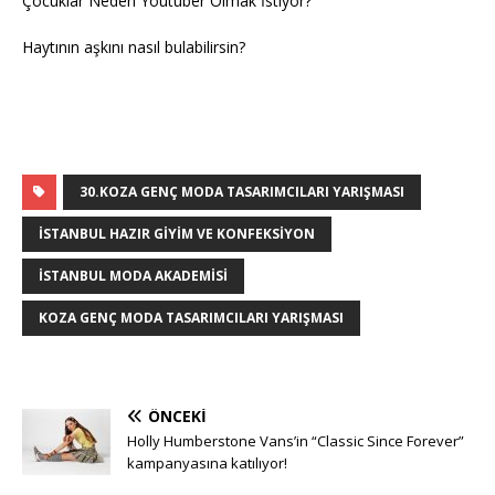
Çocuklar Neden Youtuber Olmak İstiyor?
Haytının aşkını nasıl bulabilirsin?
30.KOZA GENÇ MODA TASARIMCILARI YARIŞMASI
İSTANBUL HAZIR GIYIM VE KONFEKSIYON
İSTANBUL MODA AKADEMISI
KOZA GENÇ MODA TASARIMCILARI YARIŞMASI
ÖNCEKI
Holly Humberstone Vans’in “Classic Since Forever”
kampanyasına katılıyor!