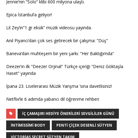
Jennie’nin “Solo” klibi 600 milyona ulaştı.
Epica İstanbul’a geliyor!
Lil Zey’in“1 gr eksik” müzik videosu yayında.
Anıl Piyancı’dan çok ses getirecek bir çalışma: “Düş”
Baneva’dan muhteşem bir yeni şarkı: “Her Baktığımda”
Deezer’ın ilk “Deezer Orjinal” Türkçe içeriği “Deniz Göktaşla
Haset” yayında
İpana 23. Liselerarası Müzik Yarışma ’sına davetlisiniz!
Netflix’le 6 adımda yabancı dil öğrenme rehberi
İÇ ÇAMAŞIRI HEDIYE ÖNERILERI SEVGILILER GÜNÜ
INTIMISSIMI BODY
PENTI ÇIÇEK DESENLI SÜTYEN
VICTORIAS SECRET SÜTYEN TAKIM