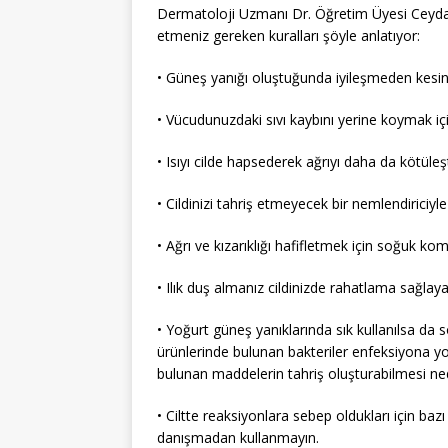
Dermatoloji Uzmanı Dr. Öğretim Üyesi Ceyda Ç
etmeniz gereken kuralları şöyle anlatıyor:
• Güneş yanığı oluştuğunda iyileşmeden kesin
• Vücudunuzdaki sıvı kaybını yerine koymak içi
• Isıyı cilde hapsederek ağrıyı daha da kötül
• Cildinizi tahriş etmeyecek bir nemlendiriciyle 
• Ağrı ve kızarıklığı hafifletmek için soğuk kom
• Ilık duş almanız cildinizde rahatlama sağlayab
• Yoğurt güneş yanıklarında sık kullanılsa da 
ürünlerinde bulunan bakteriler enfeksiyona yol
bulunan maddelerin tahriş oluşturabilmesi ne
• Ciltte reaksiyonlara sebep oldukları için baz
danışmadan kullanmayın.