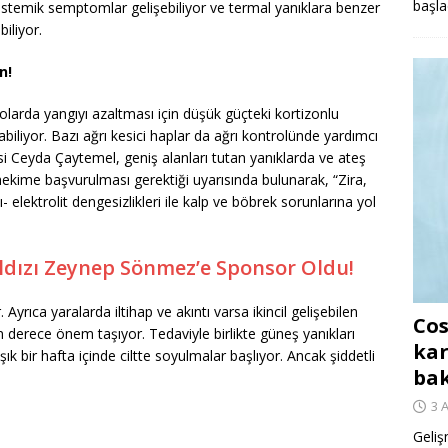
başla
i sistemik semptomlar gelişebiliyor ve termal yanıklara benzer
iliyor.
n!
lolarda yangıyı azaltması için düşük güçteki kortizonlu
biliyor. Bazı ağrı kesici haplar da ağrı kontrolünde yardımcı
 Ceyda Çaytemel, geniş alanları tutan yanıklarda ve ateş
a hekime başvurulması gerektiği uyarısında bulunarak, “Zira,
ı- elektrolit dengesizlikleri ile kalp ve böbrek sorunlarına yol
ıldızı Zeynep Sönmez’e Sponsor Oldu!
Ayrıca yaralarda iltihap ve akıntı varsa ikincil gelişebilen
Cos
derece önem taşıyor. Tedaviyle birlikte güneş yanıkları
kar
ık bir hafta içinde ciltte soyulmalar başlıyor. Ancak şiddetli
ba
3 
Geliş