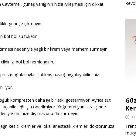
Revo
aytemel, güneş yanığının hızla iyileşmesi için dikkat
likle güneşe çıkmayın.
n bol bol su tüketin.
eştirmesi nedeniyle yağlı bir krem veya merhem sürmeyin.
cildinizi bol bol nemlendirin.
pres (soğuk suyla ıslatılmış havlu) uygulayabilirsiniz.
iliyor.
Güz
soğuk kompresten daha iyi bir etki göstermiyor. Ayrıca süt
 açabileceği için önerilmiyor. Yoğurdun yanı sıra içinde
Ken
deniyle cildinize diş macunu da sürmeyin.
31
ı ağrı kesici kremler ve lokal anestezik kremleri doktorunuza
Trend
makya