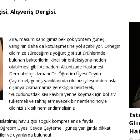
si, Alışveriş Dergisi.
Zira, masum sandığımız pek çok yöntem güneş
yanığının daha da kötüleşmesine yol açabiliyor. Örneğin
cildimize süreceğimiz yoğurt gibi süt ürünlerinde
bulunan bakterilerin ikincil bir enfeksiyona neden
olabilmesi gibi! Acıbadem Altunizade Hastanesi
Dermatoloji Uzmanı Dr. Öğretim Üyesi Ceyda
Çaytemel, güneş yanıklarında cildiniz iyileşmeden asla
dışarıya çıkmamamız gerektiğini belirterek,
“Vücudunuzdaki sıvı kaybını yerine koymak için bol sıvı
tüketmeli ve tahriş etmeyecek bir nemlendiriciyle
cildinizi sık sık nemlendirmelisiniz.
Est
a ıslatılmış havlu gibi soğuk kompresler de fayda
Gli
. Öğretim Üyesi Ceyda Çaytemel, güneş yanığında dikkat
Hai
iler ve uyarılarda bulundu!
6 