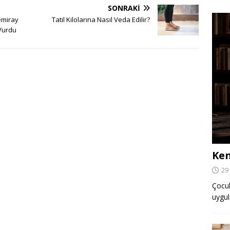
SONRAKI
emiray
Tatil Kilolarına Nasıl Veda Edilir?
Vurdu
Ken
29
Çocuk,
uygul