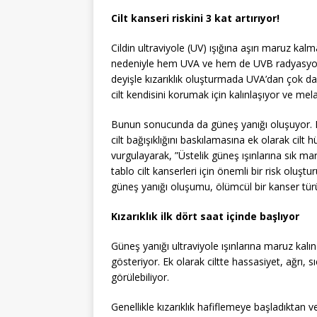
Cilt kanseri riskini 3 kat artırıyor!
Cildin ultraviyole (UV) ışığına aşırı maruz ka
nedeniyle hem UVA ve hem de UVB radyasyon
deyişle kızarıklık oluşturmada UVA’dan çok da
cilt kendisini korumak için kalınlaşıyor ve me
Bunun sonucunda da güneş yanığı oluşuyor. Dr
cilt bağışıklığını baskılamasına ek olarak cil
vurgulayarak, ”Üstelik güneş ışınlarına sık ma
tablo cilt kanserleri için önemli bir risk oluşt
güneş yanığı oluşumu, ölümcül bir kanser türü 
Kızarıklık ilk dört saat içinde başlıyor
Güneş yanığı ultraviyole ışınlarına maruz kalınd
gösteriyor. Ek olarak ciltte hassasiyet, ağrı,
görülebiliyor.
Genellikle kızarıklık hafiflemeye başladıktan v