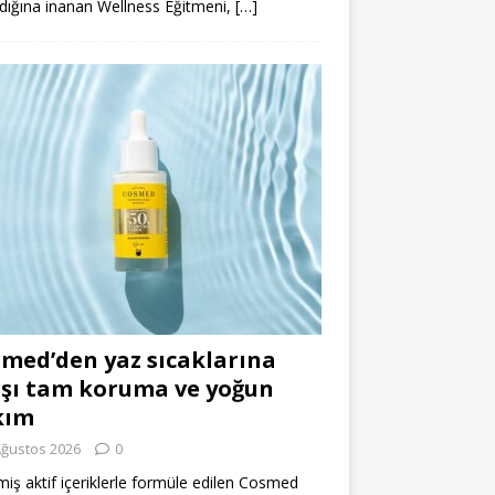
dığına inanan Wellness Eğitmeni,
[…]
med’den yaz sıcaklarına
şı tam koruma ve yoğun
kım
Ağustos 2026
0
miş aktif içeriklerle formüle edilen Cosmed