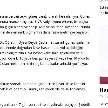
Estée
Parfu
lmasına verdiği tepki güneş yanığı olarak tanımlanıyor. Güneş
una maruz kalıyoruz. UVB radyasyonu eritem, bir başka
ha güçlü bir etkiye sahip. Aşırı ve ani maruziyet sonucunda
lanin denilen renk pigmentini daha fazla üretmeye başlıyor.
. Öğretim Üyesi Ceyda Çaytemel, zararlı güneş ışınlarının
t hücrelerinde doğrudan DNA hasarına da yol açabildiğini
ruz kaldığımızda DNA hasarı kalıcı hale gelebiliyor ve bu
uruyor. Öyle ki 10 yılda beş güneş yanığı veya her 10 yılda bir
olan melanom riskini üç katına kadar artırabiliyor” diyor.
ıktan sonraki dört saat içinde ciltte kızarıklık ile kendini
Har
 sıcaklık ve ödem oluşumu, ileri evrelerde de su toplaması
3 
Gerçe
e yanıktan 4-7 gün sonra ciltte soyulmalar başlıyor. Şiddetli