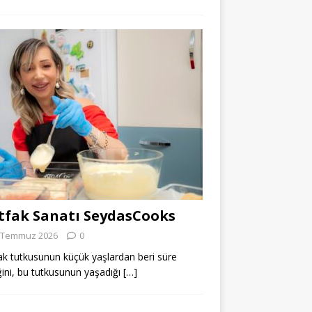
fak Sanatı SeydasCooks
 Temmuz 2026
0
k tutkusunun küçük yaşlardan beri süre
ğini, bu tutkusunun yaşadığı
[…]