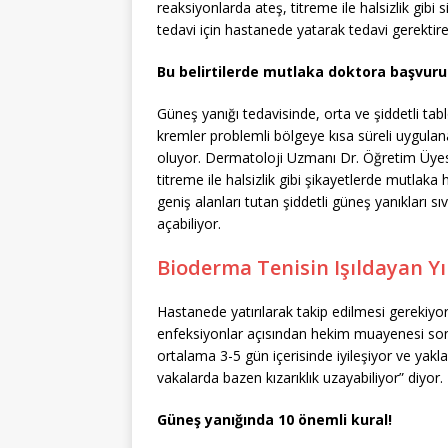
reaksiyonlarda ateş, titreme ile halsizlik gib
tedavi için hastanede yatarak tedavi gerektireb
Bu belirtilerde mutlaka doktora başvuru
Güneş yanığı tedavisinde, orta ve şiddetli tab
kremler problemli bölgeye kısa süreli uygulana
oluyor. Dermatoloji Uzmanı Dr. Öğretim Üyesi
titreme ile halsizlik gibi şikayetlerde mutlak
geniş alanları tutan şiddetli güneş yanıkları sıv
açabiliyor.
Bioderma Tenisin Işıldayan Y
Hastanede yatırılarak takip edilmesi gerekiyor. 
enfeksiyonlar açısından hekim muayenesi son 
ortalama 3-5 gün içerisinde iyileşiyor ve yaklaş
vakalarda bazen kızarıklık uzayabiliyor” diyor.
Güneş yanığında 10 önemli kural!