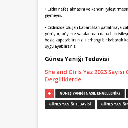
• Cildin nefes almasını ve kendini iyileştirme
giymeyin.
• Cildinizde oluşan kabarcıkları patlatmaya çal
görüyor, böylece yaralarınızın daha hızlı iyil
bezle kapatabilirsiniz. Herhangi bir kabarcık k
uygulayabilirsiniz.
Güneş Yanığı Tedavisi
She and Girls Yaz 2023 Sayısı 
Dergiliklerde
GÜNEŞ YANIĞI NASIL ENGELLENIR?
GÜNEŞ YANIĞI TEDAVISI
GÜNEŞ YANIĞIN