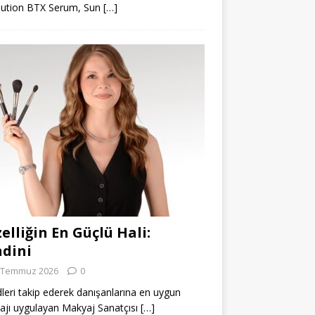
lution BTX Serum, Sun
[…]
elliğin En Güçlü Hali:
dini
 Temmuz 2026
0
leri takip ederek danışanlarına en uygun
jı uygulayan Makyaj Sanatçısı
[…]