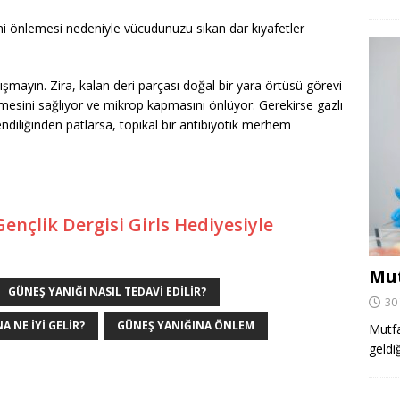
sini önlemesi nedeniyle vücudunuzu sıkan dar kıyafetler
ışmayın. Zira, kalan deri parçası doğal bir yara örtüsü görevi
eşmesini sağlıyor ve mikrop kapmasını önlüyor. Gerekirse gazlı
endiliğinden patlarsa, topikal bir antibiyotik merhem
Gençlik Dergisi Girls Hediyesiyle
Mut
GÜNEŞ YANIĞI NASIL TEDAVI EDILIR?
30
A NE IYI GELIR?
GÜNEŞ YANIĞINA ÖNLEM
Mutfa
geldi