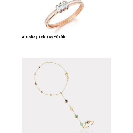
Altınbaş Tek Taş Yüzük