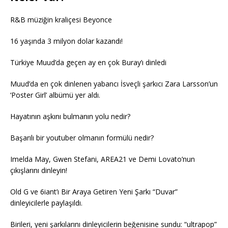
R&B müziğin kraliçesi Beyonce
16 yaşında 3 milyon dolar kazandı!
Türkiye Muud’da geçen ay en çok Buray’ı dinledi
Muud’da en çok dinlenen yabancı İsveçli şarkıcı Zara Larsson’un
‘Poster Girl’ albümü yer aldı.
Hayatının aşkını bulmanın yolu nedir?
Başarılı bir youtuber olmanın formülü nedir?
Imelda May, Gwen Stefani, AREA21 ve Demi Lovato’nun
çıkışlarını dinleyin!
Old G ve 6iant’ı Bir Araya Getiren Yeni Şarkı “Duvar”
dinleyicilerle paylaşıldı.
Birileri, yeni şarkılarını dinleyicilerin beğenisine sundu: “ultrapop”