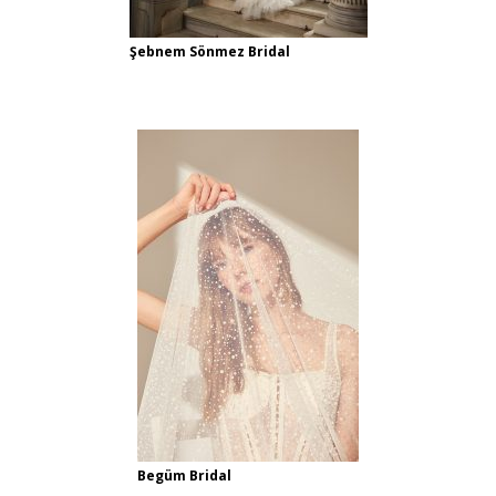
Şebnem Sönmez Bridal
Begüm Bridal