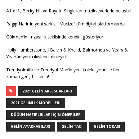
A1 x J1, Becky Hill ve Raye’in Single’ları müzikseverlerle buluştu!
Ragıp Narin’in yeni şarkısı “Mucize” tüm dijital platformlarda.
Gökmen’in imzası ilk teklisinde kendini gösteriyor.
Holly Humberstone, J Balvin & Khalid, Balmorhea ve Years &
Years’ın yeni çıkışlarını dinleyin!
Trendyolmilla ve Trendyol Man’in yeni koleksiyonu ile her
zaman genç hissedin!
2021 GELIN AKSESUARLARI
2021 GELINLIK MODELLERI
DÜĞÜN HAZIRLIKLARI IÇIN ÖNERILER
GELIN AYAKKABILARI
GELIN TACI
GELIN TOKASI