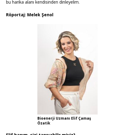
bu harika alanı kendisinden dinleyelim.
Röportaj: Melek Şenol
Bioenerji Uzmanı Elif Çamaş
Özatik
Elif hanım, sizi tanıyabilir miyiz?