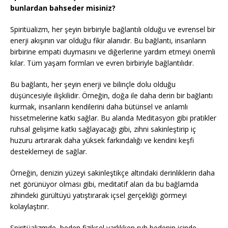
bunlardan bahseder misiniz?
Spiritüalizm, her şeyin birbiriyle bağlantılı olduğu ve evrensel bir
enerji akışının var olduğu fikir alanıdır. Bu bağlantı, insanların
birbirine empati duymasını ve diğerlerine yardım etmeyi önemli
kılar. Tüm yaşam formları ve evren birbiriyle bağlantılıdır.
Bu bağlantı, her şeyin enerji ve bilinçle dolu olduğu
düşüncesiyle ilişkilidir. Örneğin, doğa ile daha derin bir bağlantı
kurmak, insanların kendilerini daha bütünsel ve anlamlı
hissetmelerine katkı sağlar. Bu alanda Meditasyon gibi pratikler
ruhsal gelişime katkı sağlayacağı gibi, zihni sakinleştirip iç
huzuru artırarak daha yüksek farkındalığı ve kendini keşfi
desteklemeyi de sağlar.
Örneğin, denizin yüzeyi sakinleştikçe altındaki derinliklerin daha
net görünüyor olması gibi, meditatif alan da bu bağlamda
zihindeki gürültüyü yatıştırarak içsel gerçekliği görmeyi
kolaylaştırır.
Spiritüalizmde, beden fiziksel varlıkken ruh bedenin içinde