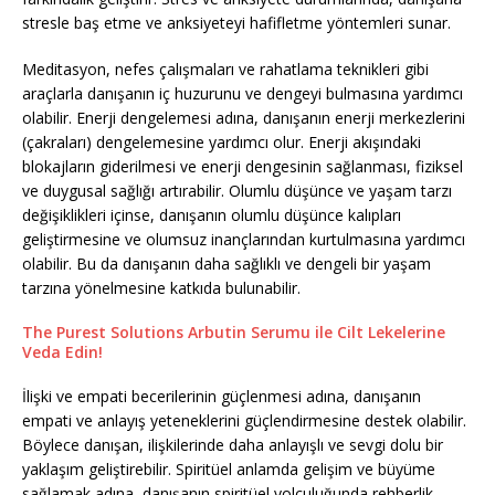
stresle baş etme ve anksiyeteyi hafifletme yöntemleri sunar.
Meditasyon, nefes çalışmaları ve rahatlama teknikleri gibi
araçlarla danışanın iç huzurunu ve dengeyi bulmasına yardımcı
olabilir. Enerji dengelemesi adına, danışanın enerji merkezlerini
(çakraları) dengelemesine yardımcı olur. Enerji akışındaki
blokajların giderilmesi ve enerji dengesinin sağlanması, fiziksel
ve duygusal sağlığı artırabilir. Olumlu düşünce ve yaşam tarzı
değişiklikleri içinse, danışanın olumlu düşünce kalıpları
geliştirmesine ve olumsuz inançlarından kurtulmasına yardımcı
olabilir. Bu da danışanın daha sağlıklı ve dengeli bir yaşam
tarzına yönelmesine katkıda bulunabilir.
The Purest Solutions Arbutin Serumu ile Cilt Lekelerine
Veda Edin!
İlişki ve empati becerilerinin güçlenmesi adına, danışanın
empati ve anlayış yeteneklerini güçlendirmesine destek olabilir.
Böylece danışan, ilişkilerinde daha anlayışlı ve sevgi dolu bir
yaklaşım geliştirebilir. Spiritüel anlamda gelişim ve büyüme
sağlamak adına, danışanın spiritüel yolculuğunda rehberlik