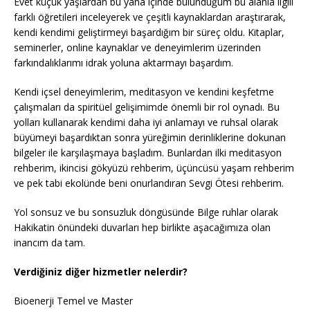
Evet küçük yaşlardan bu yana içinde bulunduğum bu alanla ilgili
farklı öğretileri inceleyerek ve çeşitli kaynaklardan araştırarak,
kendi kendimi geliştirmeyi başardığım bir süreç oldu. Kitaplar,
seminerler, online kaynaklar ve deneyimlerim üzerinden
farkındalıklarımı idrak yoluna aktarmayı başardım.
Kendi içsel deneyimlerim, meditasyon ve kendini keşfetme
çalışmaları da spiritüel gelişimimde önemli bir rol oynadı. Bu
yolları kullanarak kendimi daha iyi anlamayı ve ruhsal olarak
büyümeyi başardıktan sonra yüreğimin derinliklerine dokunan
bilgeler ile karşılaşmaya başladım. Bunlardan ilki meditasyon
rehberim, ikincisi gökyüzü rehberim, üçüncüsü yaşam rehberim
ve pek tabi ekolünde beni onurlandıran Sevgi Ötesi rehberim.
Yol sonsuz ve bu sonsuzluk döngüsünde Bilge ruhlar olarak
Hakikatin önündeki duvarları hep birlikte aşacağımıza olan
inancım da tam.
Verdiğiniz diğer hizmetler nelerdir?
Bioenerji Temel ve Master