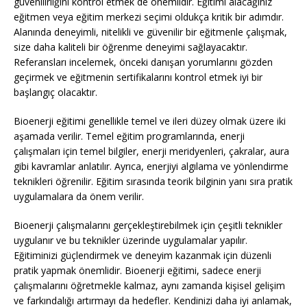
güvenilirliğini kontrol etmek de önemlidir. Eğitimi alacağınız
eğitmen veya eğitim merkezi seçimi oldukça kritik bir adımdır.
Alanında deneyimli, nitelikli ve güvenilir bir eğitmenle çalışmak,
size daha kaliteli bir öğrenme deneyimi sağlayacaktır.
Referansları incelemek, önceki danışan yorumlarını gözden
geçirmek ve eğitmenin sertifikalarını kontrol etmek iyi bir
başlangıç olacaktır.
Bioenerji eğitimi genellikle temel ve ileri düzey olmak üzere iki
aşamada verilir. Temel eğitim programlarında, enerji
çalışmaları için temel bilgiler, enerji meridyenleri, çakralar, aura
gibi kavramlar anlatılır. Ayrıca, enerjiyi algılama ve yönlendirme
teknikleri öğrenilir. Eğitim sırasında teorik bilginin yanı sıra pratik
uygulamalara da önem verilir.
Bioenerji çalışmalarını gerçekleştirebilmek için çeşitli teknikler
uygulanır ve bu teknikler üzerinde uygulamalar yapılır.
Eğitiminizi güçlendirmek ve deneyim kazanmak için düzenli
pratik yapmak önemlidir. Bioenerji eğitimi, sadece enerji
çalışmalarını öğretmekle kalmaz, aynı zamanda kişisel gelişim
ve farkındalığı artırmayı da hedefler. Kendinizi daha iyi anlamak,