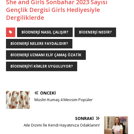
She and Girls Sonbahar 2023 Sayısı
Gençlik Dergisi Girls Hediyesiyle
Dergiliklerde
BIOENERJI NASIL ÇALIŞIR?
BIOENERJI NEDIR?
BIOENERJI NELERE FAYDALIDIR?
BIOENERJI UZMANI ELIF ÇAMAŞ ÖZATIK
BIOENERJIYI KIMLER UYGULUYOR?
ÖNCEKI
Müslin Kumaş 4 Mevsim Popüler
SONRAKI
Aile Dizimi İle Kendi Hayatınıza Odaklanın!