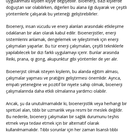
uygulanması kişiden kişiye değişebilir. Bioenerji, bazı kişilerde
doğuştan var olabilirken, diğerleri bu alana ilgi duyarak ve çeşitli
yöntemlerle çalışarak bu yeteneği geliştirebilirler.
Bioenerji, insan vücudu ve enerji alanları arasındaki etkileşime
odaklanan bir alan olarak kabul edilir. Bioenerjistler, enerji
sistemlerini anlamak, dengelemek ve iyileştirmek için enerji
çalışmaları yaparlar. Bu tür enerji çalışmaları, çeşitli tekniklerle
yapılabilecek bir dizi farklı uygulamayı içerir. Bunlar arasında
Reiki, prana, qi gong, akupunktur gibi yöntemler de yer alır.
Bioenerjist olmak isteyen kişilerin, bu alanda eğitim alması,
çalışmalar yapması ve pratiğini geliştirmesi önemlidir. Ayrıca,
empati yeteneğine ve pozitif bir niyete sahip olmak, bioenerji
çalışmalarında daha etkili olmalarına yardımcı olabilir.
Ancak, şu da unutulmamalıdır ki, bioenerjistlik veya herhangi bir
spiritüel alan, tıbbi bir uzmanlık veya resmi bir meslek değildir.
Bu nedenle, bioenerji çalışmaları bir sağlık durumunu teşhis
etmek veya tedavi etmek için bir alternatif olarak
kullanılmamalıdır. Tıbbi sorunlar için her zaman lisanslı tıbbi