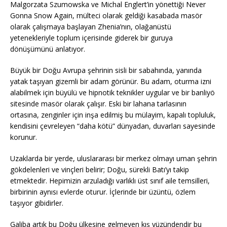
Malgorzata Szumowska ve Michal Englert’in yönettiği Never
Gonna Snow Again, mülteci olarak geldiği kasabada masör
olarak çalışmaya başlayan Zhenia’nın, olağanüstü
yetenekleriyle toplum içerisinde giderek bir guruya
dönüşümünü anlatıyor.
Büyük bir Doğu Avrupa şehrinin sisli bir sabahında, yanında
yatak taşıyan gizemli bir adam görünür. Bu adam, oturma izni
alabilmek için büyülü ve hipnotik teknikler uygular ve bir banliyö
sitesinde masör olarak çalışır. Eski bir lahana tarlasının
ortasına, zenginler için inşa edilmiş bu mülayim, kapalı topluluk,
kendisini çevreleyen “daha kötü” dünyadan, duvarları sayesinde
korunur.
Uzaklarda bir yerde, uluslararası bir merkez olmayı uman şehrin
gökdelenleri ve vinçleri belirir; Doğu, sürekli Batı’yı takip
etmektedir. Hepimizin arzuladığı varlıklı üst sınıf aile temsilleri,
birbirinin aynısı evlerde oturur. İçlerinde bir üzüntü, özlem
taşıyor gibidirler.
Galiba artık bu Doğu ülkesine gelmeyen kış yüzündendir bu