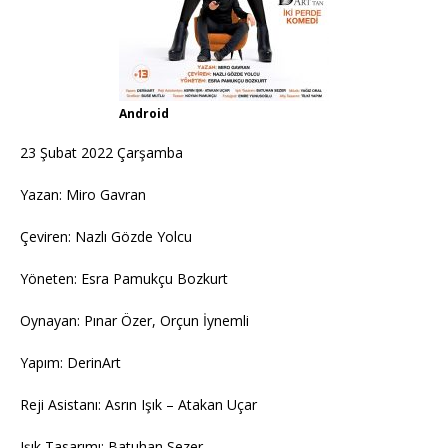
Android
23 Şubat 2022 Çarşamba
Yazan: Miro Gavran
Çeviren: Nazlı Gözde Yolcu
Yöneten: Esra Pamukçu Bozkurt
Oynayan: Pınar Özer, Orçun İynemli
Yapım: DerinArt
Reji Asistanı: Asrın Işık – Atakan Uçar
Işık Tasarımı: Batuhan Sezer