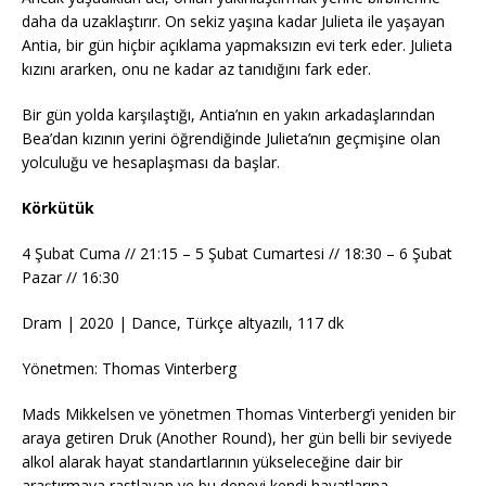
daha da uzaklaştırır. On sekiz yaşına kadar Julieta ile yaşayan
Antia, bir gün hiçbir açıklama yapmaksızın evi terk eder. Julieta
kızını ararken, onu ne kadar az tanıdığını fark eder.
Bir gün yolda karşılaştığı, Antia’nın en yakın arkadaşlarından
Bea’dan kızının yerini öğrendiğinde Julieta’nın geçmişine olan
yolculuğu ve hesaplaşması da başlar.
Körkütük
4 Şubat Cuma // 21:15 – 5 Şubat Cumartesi // 18:30 – 6 Şubat
Pazar // 16:30
Dram | 2020 | Dance, Türkçe altyazılı, 117 dk
Yönetmen: Thomas Vinterberg
Mads Mikkelsen ve yönetmen Thomas Vinterberg’i yeniden bir
araya getiren Druk (Another Round), her gün belli bir seviyede
alkol alarak hayat standartlarının yükseleceğine dair bir
araştırmaya rastlayan ve bu deneyi kendi hayatlarına