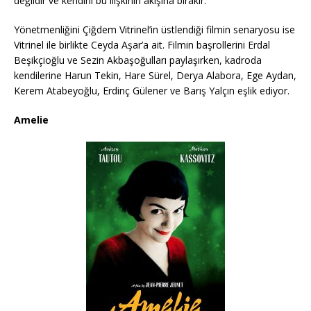
değildir ve kendini bu ilişkinin akışına bırakır.
Yönetmenliğini Çiğdem Vitrinel’in üstlendiği filmin senaryosu ise
Vitrinel ile birlikte Ceyda Aşar’a ait. Filmin başrollerini Erdal
Beşikçioğlu ve Sezin Akbaşoğulları paylaşırken, kadroda
kendilerine Harun Tekin, Hare Sürel, Derya Alabora, Ege Aydan,
Kerem Atabeyoğlu, Erdinç Gülener ve Barış Yalçın eşlik ediyor.
Amelie