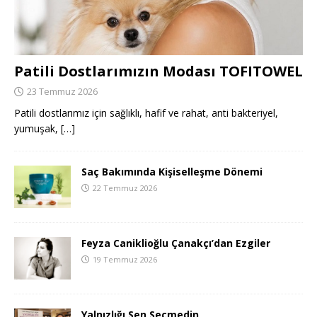
Patili Dostlarımızın Modası TOFITOWEL
23 Temmuz 2026
Patili dostlarımız için sağlıklı, hafif ve rahat, anti bakteriyel,
yumuşak,
[…]
Saç Bakımında Kişiselleşme Dönemi
22 Temmuz 2026
Feyza Caniklioğlu Çanakçı’dan Ezgiler
19 Temmuz 2026
Yalnızlığı Sen Seçmedin