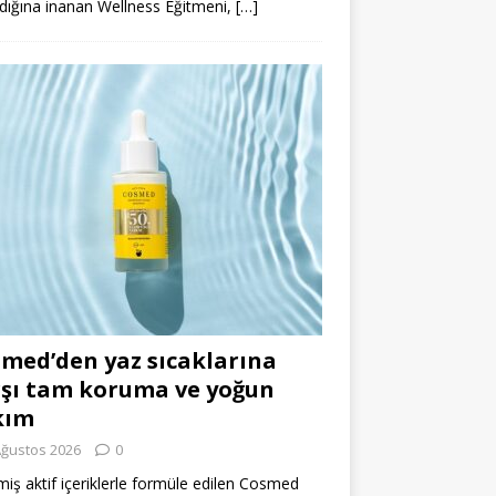
dığına inanan Wellness Eğitmeni,
[…]
med’den yaz sıcaklarına
şı tam koruma ve yoğun
kım
Ağustos 2026
0
miş aktif içeriklerle formüle edilen Cosmed