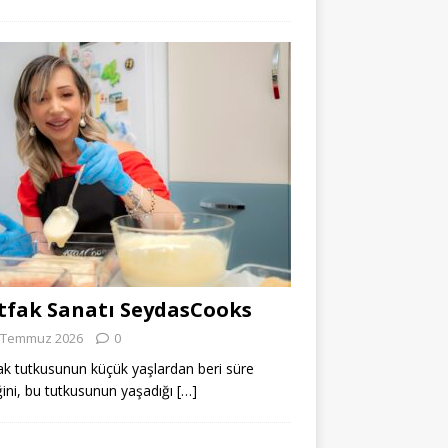
fak Sanatı SeydasCooks
 Temmuz 2026
0
k tutkusunun küçük yaşlardan beri süre
ğini, bu tutkusunun yaşadığı
[…]