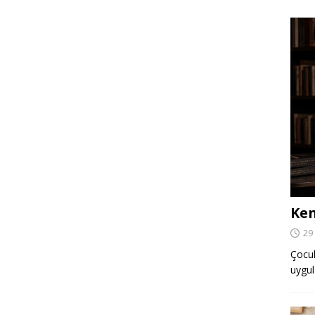
Ken
29
Çocuk,
uygul