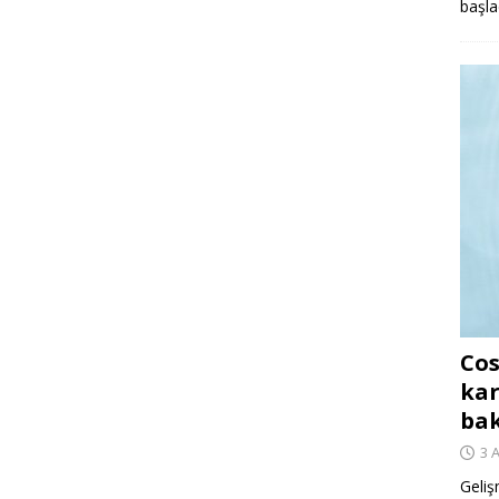
başla
Cos
kar
ba
3 
Geliş