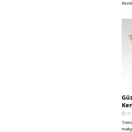
Revo
Güz
Ken
31
Trend
makya