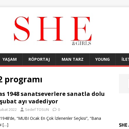
YAŞAM
RÖPORTAJ
MAN TARZ
YOUNG
İLE
22 programı
as 1948 sanatseverlere sanatla dolu
 şubat ayı vadediyor
Şubat 2022
Sedef TOSUN
0
 1948’de, “MUBI Ocak En Çok İzlenenler Seçkisi”, “Bana
SHE 
ni
[…]