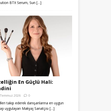
lution BTX Serum, Sun
[…]
elliğin En Güçlü Hali:
dini
 Temmuz 2026
0
leri takip ederek danışanlarına en uygun
jı uygulayan Makyaj Sanatçısı
[…]