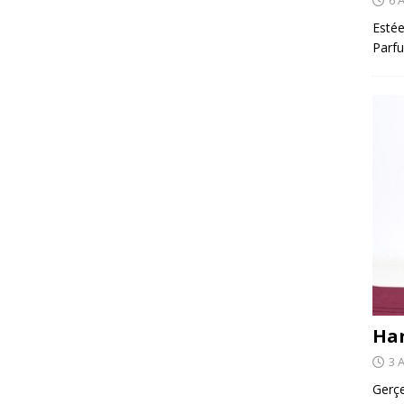
Estée
Parfu
Har
3 
Gerçe