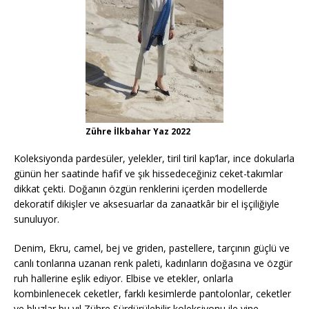
Zühre İlkbahar Yaz 2022
Koleksiyonda pardesüler, yelekler, tiril tiril kap’lar, ince dokularla
günün her saatinde hafif ve şık hissedeceğiniz ceket-takımlar
dikkat çekti. Doğanın özgün renklerini içerden modellerde
dekoratif dikişler ve aksesuarlar da zanaatkâr bir el işçiliğiyle
sunuluyor.
Denim, Ekru, camel, bej ve griden, pastellere, tarçının güçlü ve
canlı tonlarına uzanan renk paleti, kadınların doğasına ve özgür
ruh hallerine eşlik ediyor. Elbise ve etekler, onlarla
kombinlenecek ceketler, farklı kesimlerde pantolonlar, ceketler
ve bluzlar bu yıl Zühre Sürdürülebilir koleksiyonu ile yine