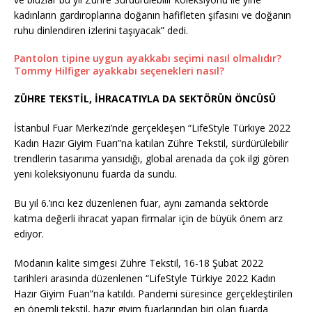
kadınların gardıroplarına doğanın hafifleten şifasını ve doğanın
ruhu dinlendiren izlerini taşıyacak” dedi.
Pantolon tipine uygun ayakkabı seçimi nasıl olmalıdır?
Tommy Hilfiger ayakkabı seçenekleri nasıl?
ZÜHRE TEKSTİL, İHRACATIYLA DA SEKTÖRÜN ÖNCÜSÜ
İstanbul Fuar Merkezi’nde gerçekleşen “LifeStyle Türkiye 2022
Kadın Hazır Giyim Fuarı”na katılan Zühre Tekstil, sürdürülebilir
trendlerin tasarıma yansıdığı, global arenada da çok ilgi gören
yeni koleksiyonunu fuarda da sundu.
Bu yıl 6.’ıncı kez düzenlenen fuar, aynı zamanda sektörde
katma değerli ihracat yapan firmalar için de büyük önem arz
ediyor.
Modanın kalite simgesi Zühre Tekstil, 16-18 Şubat 2022
tarihleri arasında düzenlenen “LifeStyle Türkiye 2022 Kadın
Hazır Giyim Fuarı”na katıldı. Pandemi süresince gerçekleştirilen
en önemli tekstil, hazır giyim fuarlarından biri olan fuarda