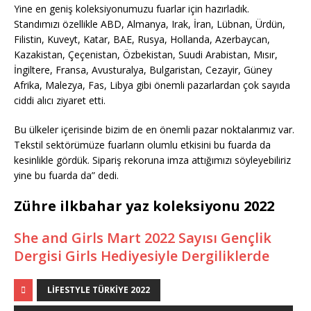
Yine en geniş koleksiyonumuzu fuarlar için hazırladık.
Standımızı özellikle ABD, Almanya, Irak, İran, Lübnan, Ürdün,
Filistin, Kuveyt, Katar, BAE, Rusya, Hollanda, Azerbaycan,
Kazakistan, Çeçenistan, Özbekistan, Suudi Arabistan, Mısır,
İngiltere, Fransa, Avusturalya, Bulgaristan, Cezayir, Güney
Afrika, Malezya, Fas, Libya gibi önemli pazarlardan çok sayıda
ciddi alıcı ziyaret etti.
Bu ülkeler içerisinde bizim de en önemli pazar noktalarımız var.
Tekstil sektörümüze fuarların olumlu etkisini bu fuarda da
kesinlikle gördük. Sipariş rekoruna imza attığımızı söyleyebiliriz
yine bu fuarda da” dedi.
Zühre ilkbahar yaz koleksiyonu 2022
She and Girls Mart 2022 Sayısı Gençlik
Dergisi Girls Hediyesiyle Dergiliklerde
LIFESTYLE TÜRKIYE 2022