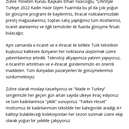
Zühre Yönetim Kurulu Başkanı Erhan Yazıcıoğlu, “LifeStyle
Türkiye 2022 Kadın Hazır Giyim Fuarı’nda bu yıl da çok yoğun
bir görüşme programı ile bayilerimiz, ihracat noktalarımızdaki
prestij mağazalarımız, toptan satış yaptığımız tüm dostlarımız,
ticaret alanlarımız ve ilgili temsilciler ile fuarda görüşme fırsatı
bulacağız.
Aynı zamanda e-ticaret ve e-ihracat ile birlikte Türk tekstilinin
kuşkusuz kalitesini dünyanın her noktasına ulaştırmak üzere
yatırımlarımızı artırdık. Teknoloji altyapımıza yatırım yapıyoruz,
e-ticaret’in artırılması ve e-ihracat gündemimizin en önemli
maddeleri. Tüm dünyadan pazaryerleri ile görüşmelerimizi
sürdürmekteyiz.
Zühre olarak modayı tasarlıyoruz ve “Made in Turkey”
simgemizle her geçen gün artan sayıda ülkeye ihraç ediyoruz
ve tüm kadınlarımıza “şıklık” sunuyoruz. “Farkını Hisset”
mottomuz ile kadınlarımızın tekstilde her kategoride aradığı A+
kaliteyi bulabileceği koleksiyonları her sezon sunmak üzere ekip
olarak yoğun bir şekilde çalışıyoruz.