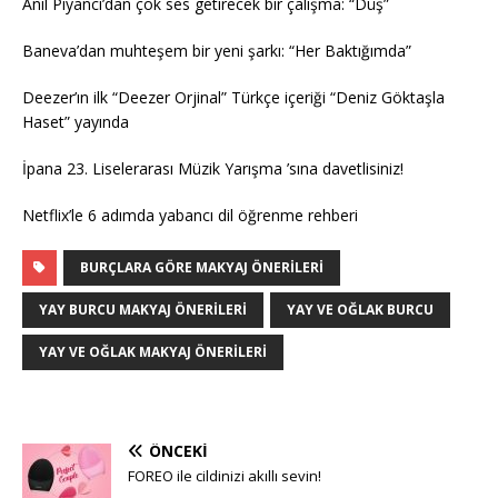
Anıl Piyancı’dan çok ses getirecek bir çalışma: “Düş”
Baneva’dan muhteşem bir yeni şarkı: “Her Baktığımda”
Deezer’ın ilk “Deezer Orjinal” Türkçe içeriği “Deniz Göktaşla
Haset” yayında
İpana 23. Liselerarası Müzik Yarışma ’sına davetlisiniz!
Netflix’le 6 adımda yabancı dil öğrenme rehberi
BURÇLARA GÖRE MAKYAJ ÖNERILERI
YAY BURCU MAKYAJ ÖNERILERI
YAY VE OĞLAK BURCU
YAY VE OĞLAK MAKYAJ ÖNERILERI
ÖNCEKI
FOREO ile cildinizi akıllı sevin!