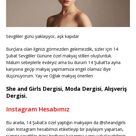
Sevgililer günü yaklaşıyor, aşk kapıda!
Burçlara olan ilginizi görmezden gelemezdik, sizler için 14
Şubat Sevgililer Gününe özel makyaj stilleri oluşturduk.
Malum sebeplerle evdeyiz ama bu durum 14 Şubat’ta ayna
karşısına geçip makyaj yapmamıza engel olamaz diye
düşünüyorum. Yay ve Oğlak makyaj önerileri
She and Girls Dergisi, Moda Dergisi, Alışveriş
Dergisi.
Instagram Hesabımız
Bu arada, 14 Şubat’a özel yaptığın makyajını da @sheandgirls
olan Instagram hesabımızı etiketleyip bir paylaşım yaparsan,
sürpriz sevgililer günü hediyesi kazanma şansı yakalayabilirsin.