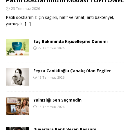
Patili Dostlarımızın Modası TOFITOWEL
23 Temmuz 2026
Patili dostlarımız için sağlıklı, hafif ve rahat, anti bakteriyel,
yumuşak,
[…]
Saç Bakımında Kişiselleşme Dönemi
22 Temmuz 2026
Feyza Caniklioğlu Çanakçı’dan Ezgiler
19 Temmuz 2026
Yalnızlığı Sen Seçmedin
18 Temmuz 2026
Duvarlara Renk Veren Ressam