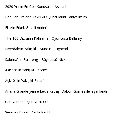
2020 Yılının En Çok Konuşulan Aşkları!
Popüler Dizilerin Yakışıklı Oyuncularını Tanıyalım mı?
Elite’in Erkek Güzeli Ander’i
The 100 Dizisinin Kahraman Oyuncusu Bellamy
Riverdale’in Yakışıklı Oyuncusu Jughead
Sabrina’nın Esrarengiz Büyücüsü Nick
Aşk 101’in Yakışıklı Kerem’i
Aşk101’in Yakışıklı Sinan’ı
Ariana Grande yeni erkek arkadaşı Dalton Gomez ile nişanlandı!
Can Yaman Oyun Yüzü Oldu!
Sereney Bıraktı Danla Kaptı!