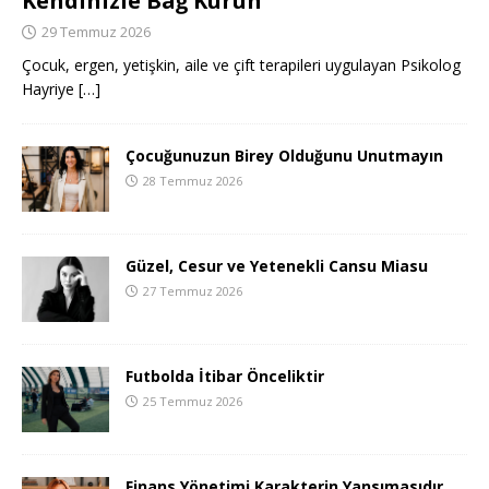
Kendinizle Bağ Kurun
29 Temmuz 2026
Çocuk, ergen, yetişkin, aile ve çift terapileri uygulayan Psikolog
Hayriye
[…]
Çocuğunuzun Birey Olduğunu Unutmayın
28 Temmuz 2026
Güzel, Cesur ve Yetenekli Cansu Miasu
27 Temmuz 2026
Futbolda İtibar Önceliktir
25 Temmuz 2026
Finans Yönetimi Karakterin Yansımasıdır