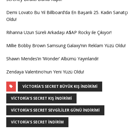
Demi Lovato Bu Yıl Billboard’da En Başarılı 25. Kadın Sanatçı
Oldu!
Rihanna Uzun Süreli Arkadaşı A$AP Rocky ile Çıkıyor!
Millie Bobby Brown Samsung Galaxy’nin Reklam Yüzü Oldu!
Shawn Mendes’in ‘Wonder’ Albümü Yayınlandı!
Zendaya Valentino’nun Yeni Yüzü Oldu!
VICTORIA'S SECRET BÜYÜK KIŞ İNDIRIMI
VICTORIA'S SECRET KIŞ INDIRIMI
VICTORIA'S SECRET SEVGILILER GÜNÜ INDIRIMI
VICTORIA’S SECRET INDIRIM