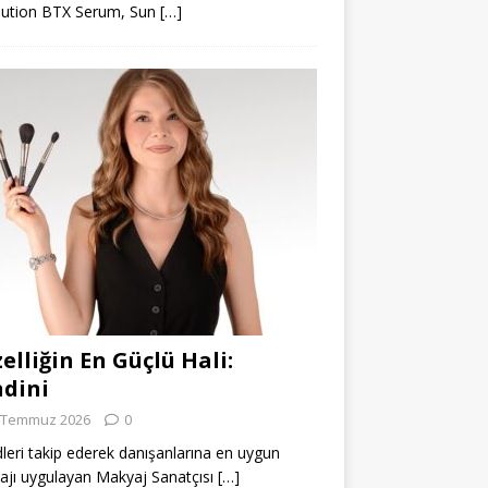
lution BTX Serum, Sun
[…]
elliğin En Güçlü Hali:
dini
 Temmuz 2026
0
leri takip ederek danışanlarına en uygun
jı uygulayan Makyaj Sanatçısı
[…]