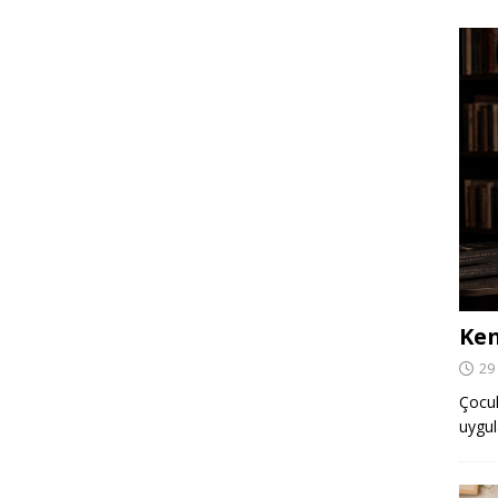
Ken
29
Çocuk,
uygul