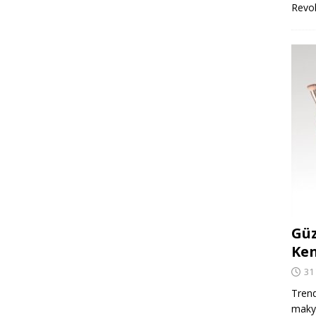
Revo
Güz
Ken
31
Trend
makya