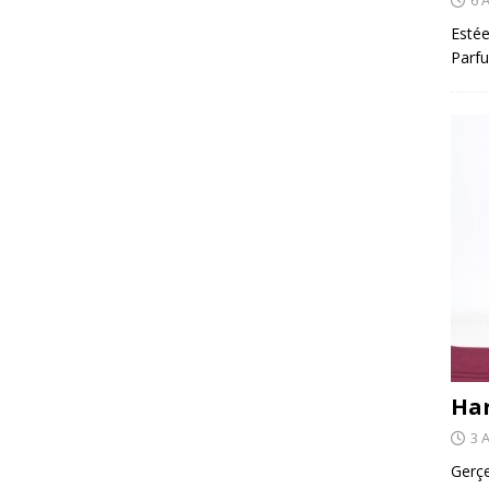
Estée
Parfu
Har
3 
Gerçe