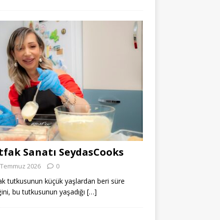
fak Sanatı SeydasCooks
 Temmuz 2026
0
k tutkusunun küçük yaşlardan beri süre
ğini, bu tutkusunun yaşadığı
[…]