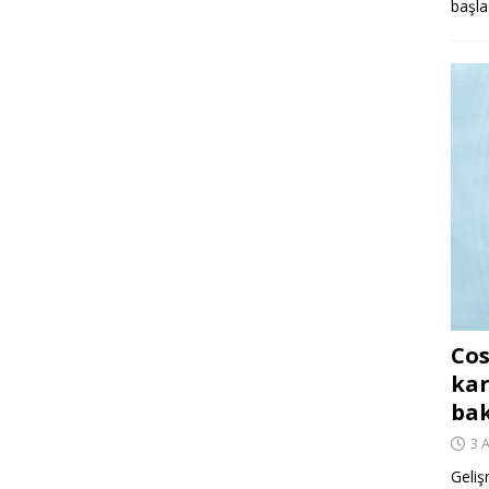
başla
Cos
kar
ba
3 
Geliş