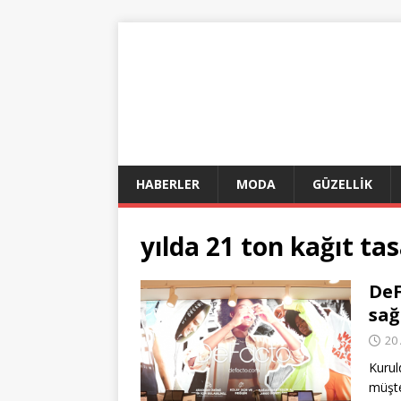
HABERLER
MODA
GÜZELLİK
yılda 21 ton kağıt ta
DeF
sağ
20 
Kurul
müşte