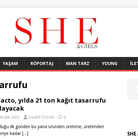
YAŞAM
RÖPORTAJ
MAN TARZ
YOUNG
İLE
sarrufu
acto, yılda 21 ton kağıt tasarrufu
layacak
Aralık 2022
Sedef TOSUN
0
duğu ilk günden bu yana üründen üretime, üretimden
SHE 
riye kadar
[…]