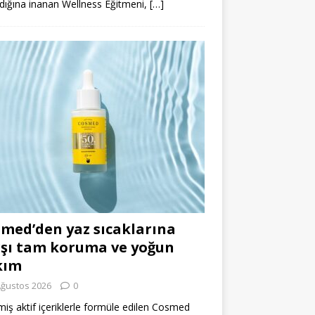
dığına inanan Wellness Eğitmeni,
[…]
med’den yaz sıcaklarına
şı tam koruma ve yoğun
kım
Ağustos 2026
0
miş aktif içeriklerle formüle edilen Cosmed