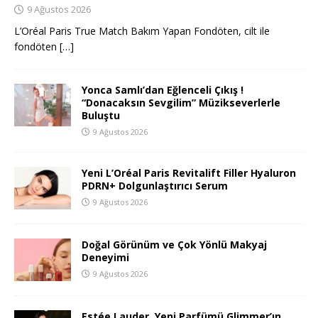
9 Ağustos 2026
L’Oréal Paris True Match Bakım Yapan Fondöten, cilt ile
fondöten
[…]
Yonca Samlı’dan Eğlenceli Çıkış !
“Donacaksın Sevgilim” Müzikseverlerle
Buluştu
9 Ağustos 2026
Yeni L’Oréal Paris Revitalift Filler Hyaluron
PDRN+ Dolgunlaştırıcı Serum
9 Ağustos 2026
Doğal Görünüm ve Çok Yönlü Makyaj
Deneyimi
9 Ağustos 2026
Estée Lauder, Yeni Parfümü Glimmer’ın