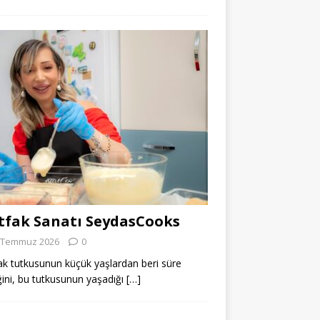
fak Sanatı SeydasCooks
 Temmuz 2026
0
k tutkusunun küçük yaşlardan beri süre
ğini, bu tutkusunun yaşadığı
[…]