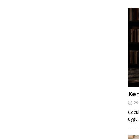
Ken
29
Çocuk,
uygul