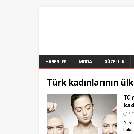
HABERLER
MODA
GÜZELLİK
Türk kadınlarının ülke
Tüm
kad
5 
Barem
bulu