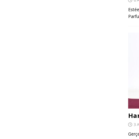
Estée
Parfu
Har
3 
Gerçe