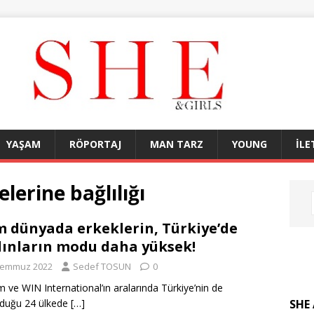
YAŞAM
RÖPORTAJ
MAN TARZ
YOUNG
İLE
lerine bağlılığı
 dünyada erkeklerin, Türkiye’de
ınların modu daha yüksek!
Temmuz 2022
Sedef TOSUN
0
 ve WIN International’ın aralarında Türkiye’nin de
SHE 
nduğu 24 ülkede
[…]