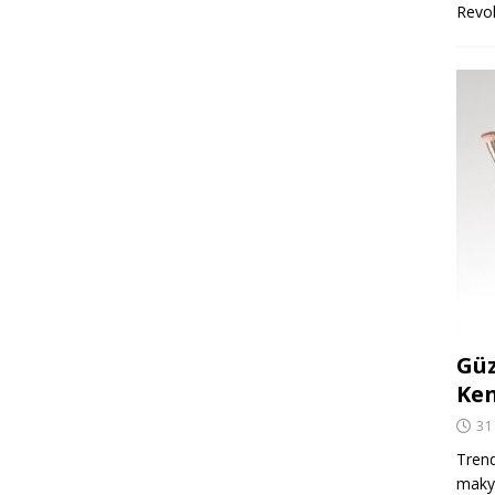
Revo
Güz
Ken
31
Trend
makya