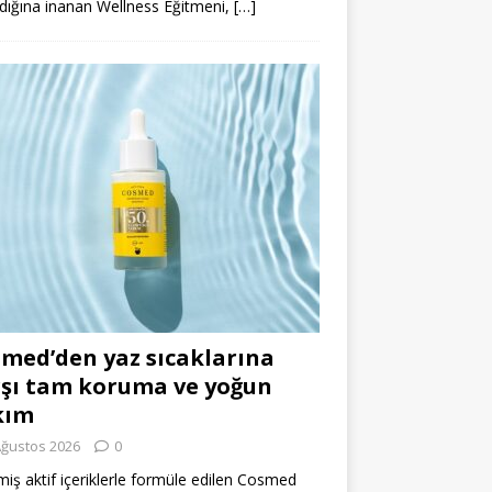
dığına inanan Wellness Eğitmeni,
[…]
med’den yaz sıcaklarına
şı tam koruma ve yoğun
kım
Ağustos 2026
0
miş aktif içeriklerle formüle edilen Cosmed