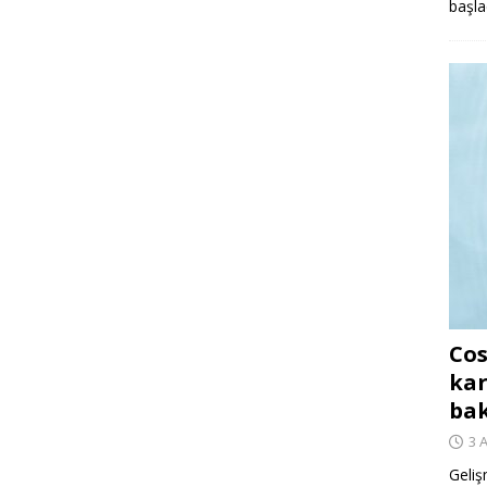
başla
Cos
kar
ba
3 
Geliş