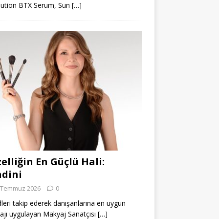
lution BTX Serum, Sun
[…]
elliğin En Güçlü Hali:
dini
 Temmuz 2026
0
leri takip ederek danışanlarına en uygun
jı uygulayan Makyaj Sanatçısı
[…]