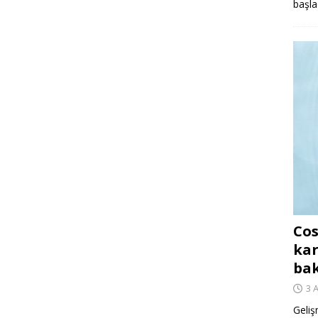
başla
Cos
kar
ba
3 
Geliş