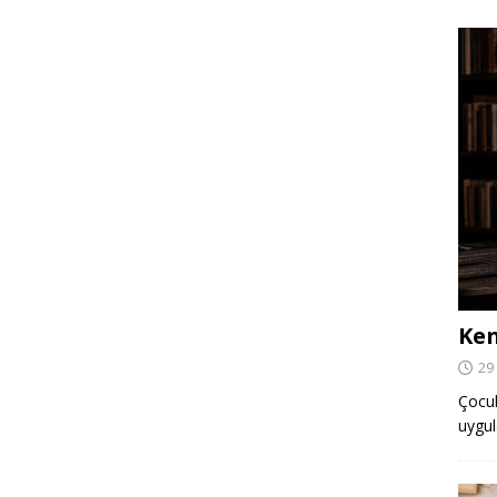
Ken
29
Çocuk,
uygul