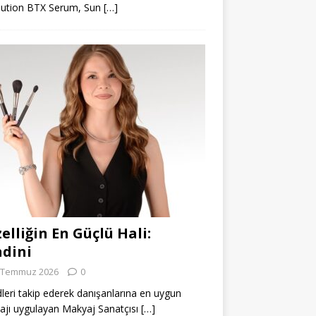
lution BTX Serum, Sun
[…]
elliğin En Güçlü Hali:
dini
 Temmuz 2026
0
leri takip ederek danışanlarına en uygun
jı uygulayan Makyaj Sanatçısı
[…]