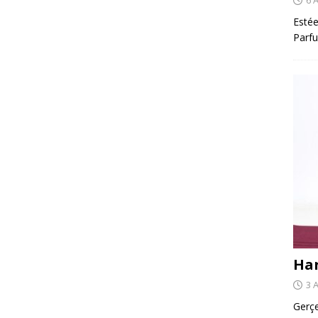
Estée
Parfu
Har
3 
Gerçe