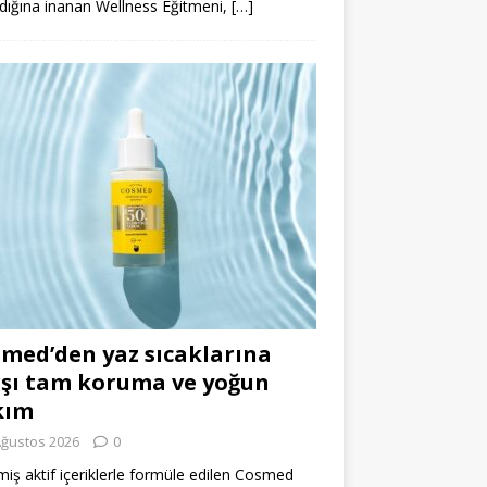
dığına inanan Wellness Eğitmeni,
[…]
med’den yaz sıcaklarına
şı tam koruma ve yoğun
kım
Ağustos 2026
0
miş aktif içeriklerle formüle edilen Cosmed