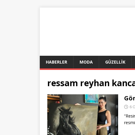
HABERLER
MODA
GÜZELLİK
ressam reyhan kanca
Gör
6 
“Resi
resm