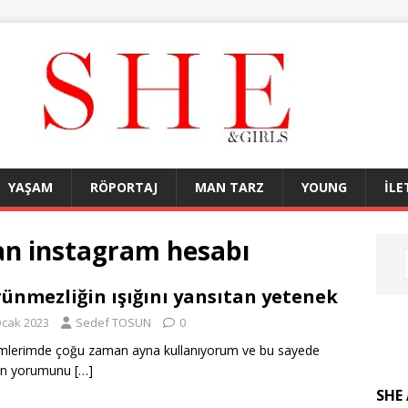
YAŞAM
RÖPORTAJ
MAN TARZ
YOUNG
İLE
n instagram hesabı
ünmezliğin ışığını yansıtan yetenek
Ocak 2023
Sedef TOSUN
0
mlerimde çoğu zaman ayna kullanıyorum ve bu sayede
in yorumunu
[…]
SHE 