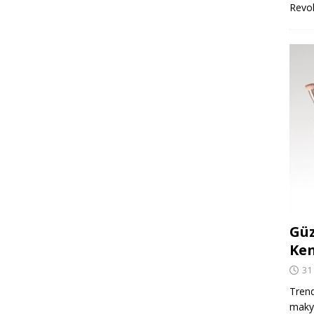
Revo
Güz
Ken
31
Trend
makya