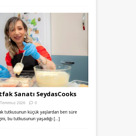
fak Sanatı SeydasCooks
 Temmuz 2026
0
k tutkusunun küçük yaşlardan beri süre
ğini, bu tutkusunun yaşadığı
[…]