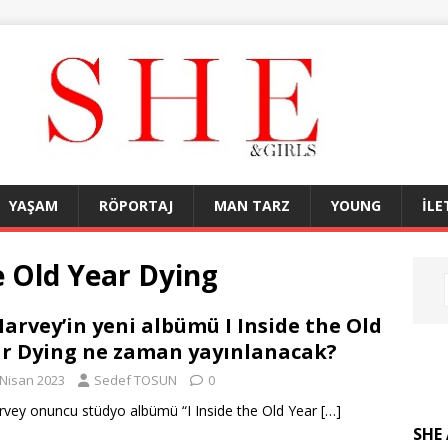
YAŞAM
RÖPORTAJ
MAN TARZ
YOUNG
İLE
e Old Year Dying
Harvey’in yeni albümü I Inside the Old
r Dying ne zaman yayınlanacak?
 Nisan 2023
Sedef TOSUN
0
rvey onuncu stüdyo albümü “I Inside the Old Year
[…]
SHE 