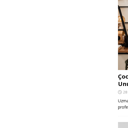
Çoc
Un
28
Uzman
profe