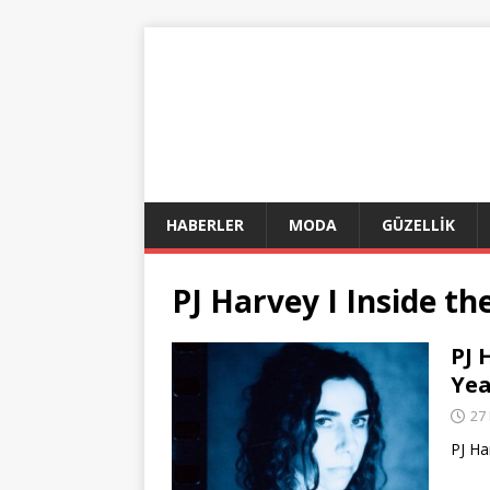
HABERLER
MODA
GÜZELLİK
PJ Harvey I Inside th
PJ 
Yea
27
PJ Ha