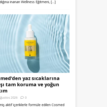
dığına inanan Wellness Eğitmeni,
[…]
med’den yaz sıcaklarına
şı tam koruma ve yoğun
kım
Ağustos 2026
0
miş aktif içeriklerle formüle edilen Cosmed