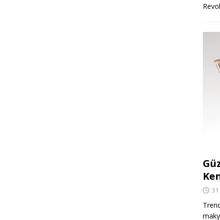
Revo
Güz
Ken
31
Trend
makya