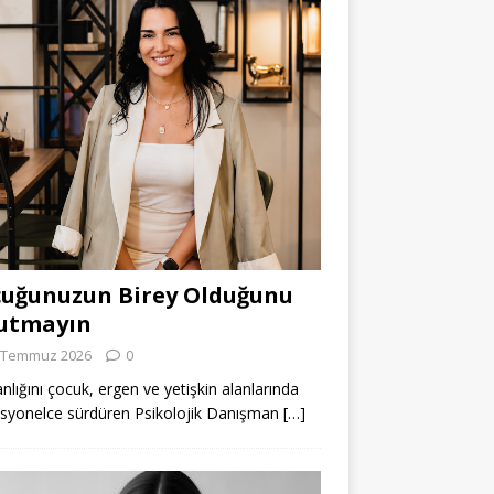
uğunuzun Birey Olduğunu
utmayın
 Temmuz 2026
0
lığını çocuk, ergen ve yetişkin alanlarında
syonelce sürdüren Psikolojik Danışman
[…]