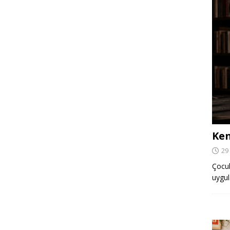
Ken
29
Çocuk,
uygul