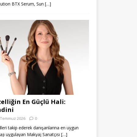
lution BTX Serum, Sun
[…]
elliğin En Güçlü Hali:
dini
 Temmuz 2026
0
leri takip ederek danışanlarına en uygun
jı uygulayan Makyaj Sanatçısı
[…]