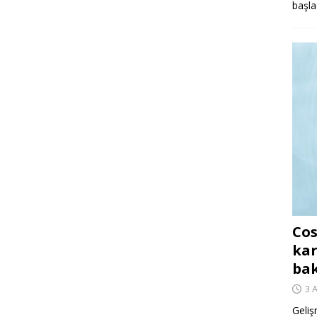
başla
Cos
kar
ba
3 
Geliş