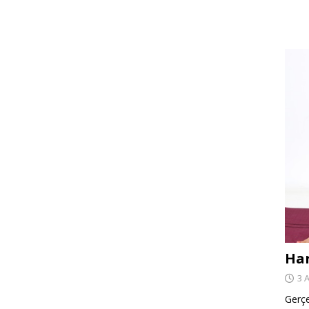
Har
3 
Gerçe