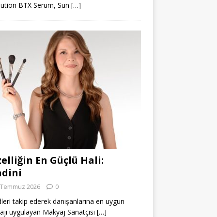
lution BTX Serum, Sun
[…]
elliğin En Güçlü Hali:
dini
 Temmuz 2026
0
leri takip ederek danışanlarına en uygun
jı uygulayan Makyaj Sanatçısı
[…]