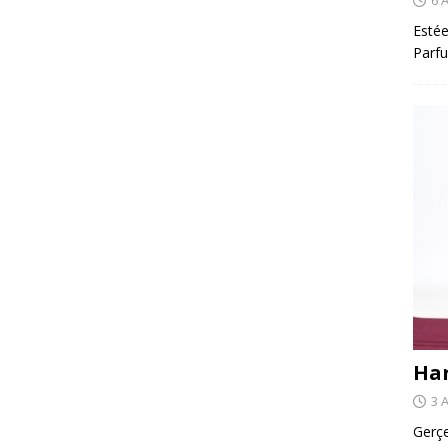
Estée
Parfu
Har
3 
Gerçe