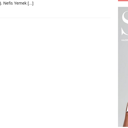
). Nefis Yemek
[…]