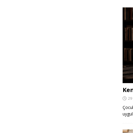
Ken
29
Çocuk,
uygul