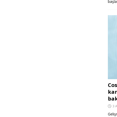
başla
Cos
kar
ba
3 
Geliş