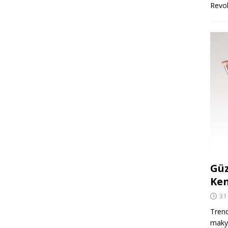
Revo
Güz
Ken
31
Trend
makya