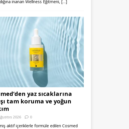
dığına inanan Wellness Eğitmeni,
[…]
med’den yaz sıcaklarına
şı tam koruma ve yoğun
kım
Ağustos 2026
0
miş aktif içeriklerle formüle edilen Cosmed