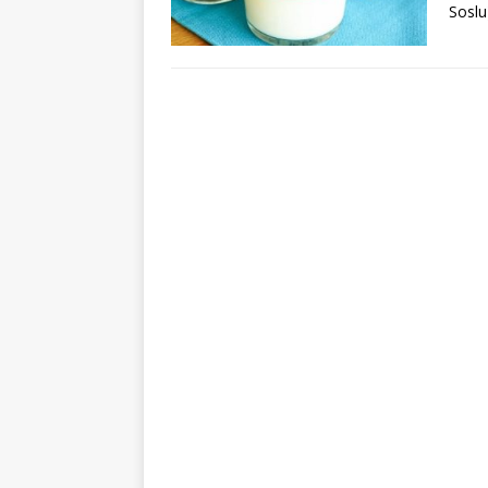
Soslu