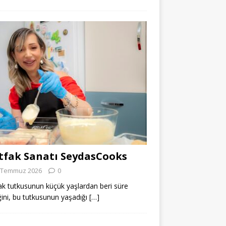
fak Sanatı SeydasCooks
 Temmuz 2026
0
k tutkusunun küçük yaşlardan beri süre
ğini, bu tutkusunun yaşadığı
[…]