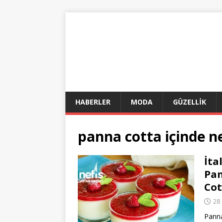
HABERLER
MODA
GÜZELLİK
panna cotta içinde n
İta
Pan
Cot
28
Panna