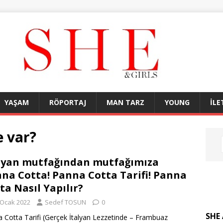
YAŞAM
RÖPORTAJ
MAN TARZ
YOUNG
İLE
e var?
lyan mutfağından mutfağımıza
na Cotta! Panna Cotta Tarifi! Panna
ta Nasıl Yapılır?
 Ocak 2022
Sedef TOSUN
0
SHE 
 Cotta Tarifi (Gerçek İtalyan Lezzetinde – Frambuaz