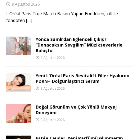
9 Ağustos 2026
L’Oréal Paris True Match Bakım Yapan Fondöten, cilt ile
fondöten
[…]
Yonca Samlı’dan Eğlenceli Çıkış !
“Donacaksın Sevgilim” Müzikseverlerle
Buluştu
9 Ağustos 2026
Yeni L’Oréal Paris Revitalift Filler Hyaluron
PDRN+ Dolgunlaştırıcı Serum
9 Ağustos 2026
Doğal Görünüm ve Çok Yönlü Makyaj
Deneyimi
9 Ağustos 2026
Estée Lauder, Yeni Parfümü Glimmer’ın