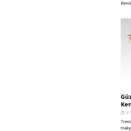
Revo
Güz
Ken
31
Trend
makya