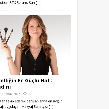
lution BTX Serum, Sun
[…]
elliğin En Güçlü Hali:
dini
 Temmuz 2026
0
leri takip ederek danışanlarına en uygun
jı uygulayan Makyaj Sanatçısı
[…]