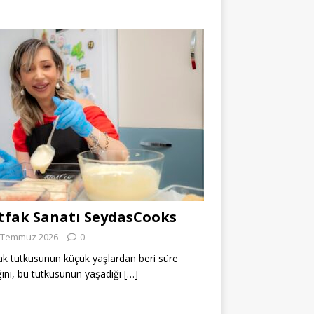
fak Sanatı SeydasCooks
 Temmuz 2026
0
k tutkusunun küçük yaşlardan beri süre
ğini, bu tutkusunun yaşadığı
[…]