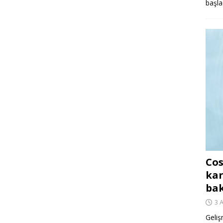
başla
Cos
kar
ba
3 
Geliş