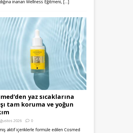
dığına inanan Wellness Eğitmeni,
[…]
med’den yaz sıcaklarına
şı tam koruma ve yoğun
kım
Ağustos 2026
0
miş aktif içeriklerle formüle edilen Cosmed