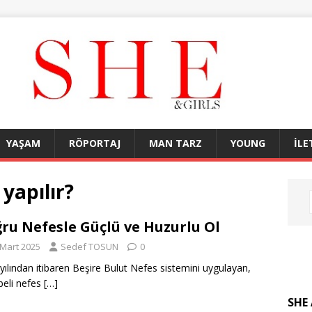
YAŞAM
RÖPORTAJ
MAN TARZ
YOUNG
İLE
 yapılır?
ru Nefesle Güçlü ve Huzurlu Ol
 Mart 2025
Sedef TOSUN
0
yılından itibaren Beşire Bulut Nefes sistemini uygulayan,
beli nefes
[…]
SHE 