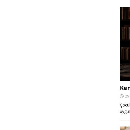
Ken
29
Çocuk,
uygul