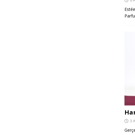
Estée
Parfu
Har
3 
Gerçe