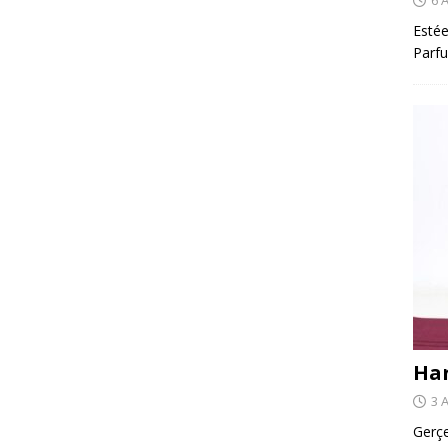
Estée
Parfu
Har
3 
Gerçe