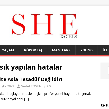
YAŞAM
RÖPORTAJ
MAN TARZ
YOUNG
İLE
ık yapılan hatalar
ite Asla Tesadüf Değildir!
Eylül 2023
Sedef TOSUN
0
ken başlayan meslek aşkını profesyonel hayatına taşımak
büyük hayallerini
[…]
SHE 