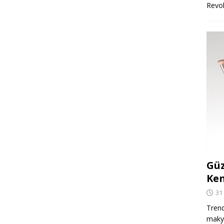
Revo
Güz
Ken
31
Trend
makya