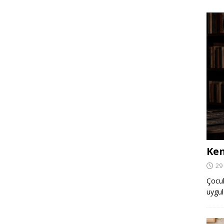
Ken
29
Çocuk,
uygul