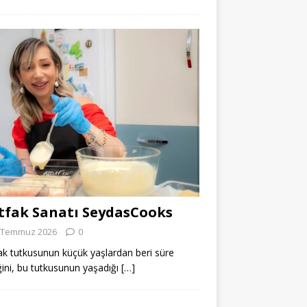
fak Sanatı SeydasCooks
 Temmuz 2026
0
k tutkusunun küçük yaşlardan beri süre
ğini, bu tutkusunun yaşadığı
[…]