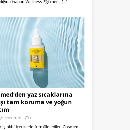
dığına inanan Wellness Eğitmeni,
[…]
med’den yaz sıcaklarına
şı tam koruma ve yoğun
kım
Ağustos 2026
0
miş aktif içeriklerle formüle edilen Cosmed