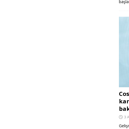
başla
Cos
kar
ba
3 
Geliş