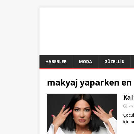
HABERLER
MODA
GÜZELLİK
makyaj yaparken en s
Kal
26 
Çocuk
için 