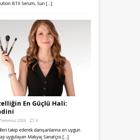
lution BTX Serum, Sun
[…]
elliğin En Güçlü Hali:
dini
 Temmuz 2026
0
leri takip ederek danışanlarına en uygun
jı uygulayan Makyaj Sanatçısı
[…]