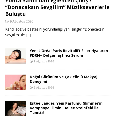
Yonca Samlı’dan Eğlenceli Çıkış !
“Donacaksın Sevgilim” Müzikseverlerle
Buluştu
9 Ağustos 2026
Kendi söz ve bestesini yorumladığı yeni single’ı “Donacaksın
Sevgilim” ile
[…]
Yeni L’Oréal Paris Revitalift Filler Hyaluron
PDRN+ Dolgunlaştırıcı Serum
9 Ağustos 2026
Doğal Görünüm ve Çok Yönlü Makyaj
Deneyimi
9 Ağustos 2026
Estée Lauder, Yeni Parfümü Glimmer’ın
Kampanya Filmini Hailee Steinfeld ile
Tanıttı!