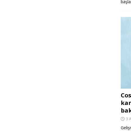
başla
Cos
kar
ba
3 
Geliş