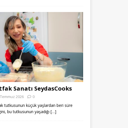
fak Sanatı SeydasCooks
 Temmuz 2026
0
k tutkusunun küçük yaşlardan beri süre
ğini, bu tutkusunun yaşadığı
[…]