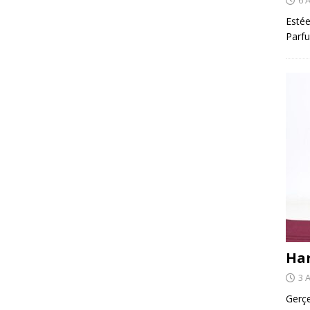
Estée
Parfu
Har
3 
Gerçe