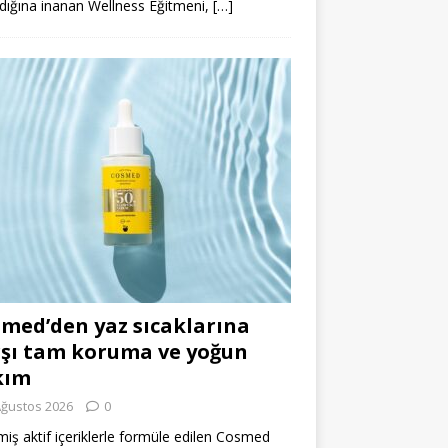
dığına inanan Wellness Eğitmeni,
[…]
med’den yaz sıcaklarına
şı tam koruma ve yoğun
kım
Ağustos 2026
0
miş aktif içeriklerle formüle edilen Cosmed