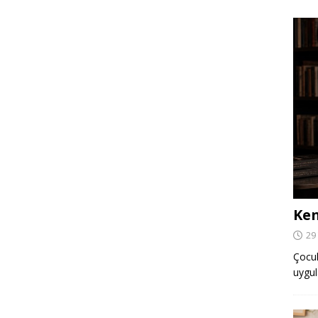
Ken
29
Çocuk,
uygul