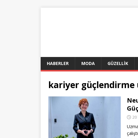
HABERLER
MODA
GÜZELLİK
kariyer güçlendirme
Neu
Güç
20
Uzman
çalış