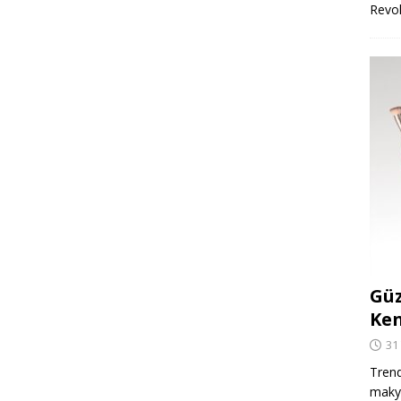
Revo
Güz
Ken
31
Trend
makya