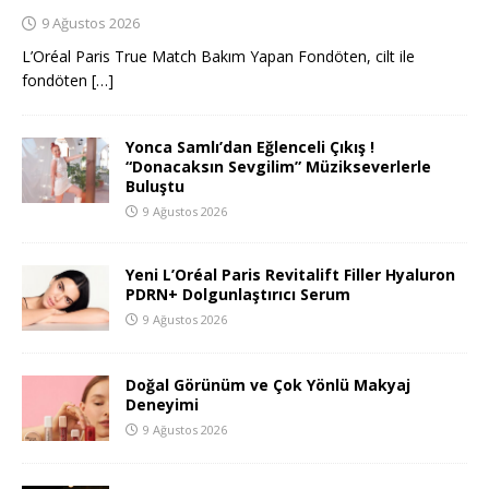
9 Ağustos 2026
L’Oréal Paris True Match Bakım Yapan Fondöten, cilt ile
fondöten
[…]
Yonca Samlı’dan Eğlenceli Çıkış !
“Donacaksın Sevgilim” Müzikseverlerle
Buluştu
9 Ağustos 2026
Yeni L’Oréal Paris Revitalift Filler Hyaluron
PDRN+ Dolgunlaştırıcı Serum
9 Ağustos 2026
Doğal Görünüm ve Çok Yönlü Makyaj
Deneyimi
9 Ağustos 2026