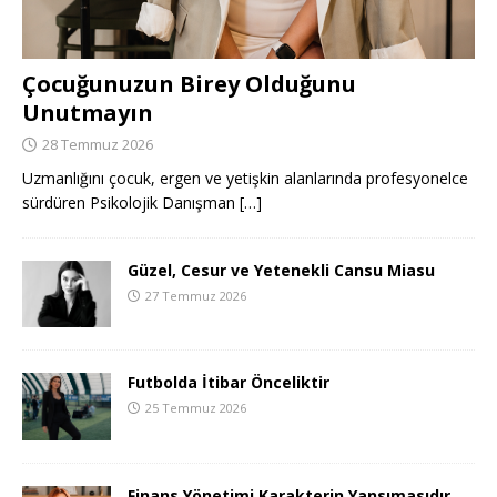
Çocuğunuzun Birey Olduğunu
Unutmayın
28 Temmuz 2026
Uzmanlığını çocuk, ergen ve yetişkin alanlarında profesyonelce
sürdüren Psikolojik Danışman
[…]
Güzel, Cesur ve Yetenekli Cansu Miasu
27 Temmuz 2026
Futbolda İtibar Önceliktir
25 Temmuz 2026
Finans Yönetimi Karakterin Yansımasıdır