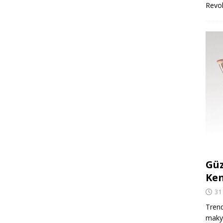
Revo
Güz
Ken
31
Trend
makya