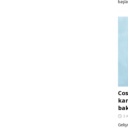
başla
Cos
kar
ba
3 
Geliş