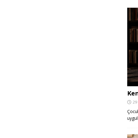
Ken
29
Çocuk,
uygul