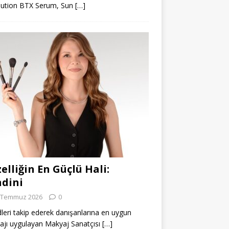
lution BTX Serum, Sun
[…]
elliğin En Güçlü Hali:
dini
 Temmuz 2026
0
leri takip ederek danışanlarına en uygun
jı uygulayan Makyaj Sanatçısı
[…]