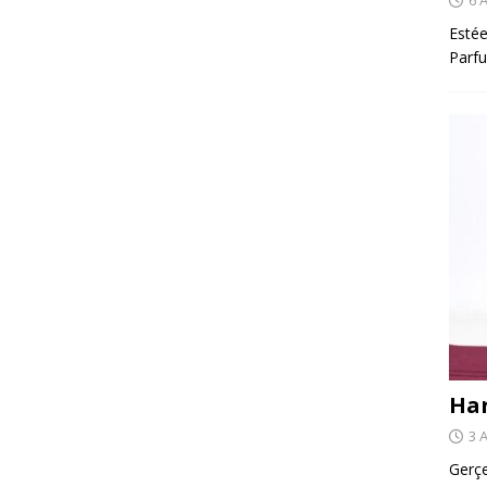
Estée
Parfu
Har
3 
Gerçe