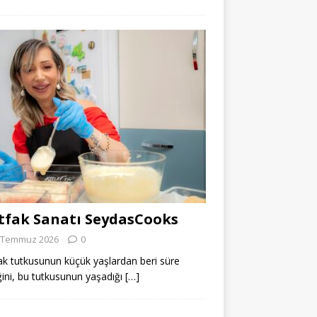
fak Sanatı SeydasCooks
 Temmuz 2026
0
k tutkusunun küçük yaşlardan beri süre
ğini, bu tutkusunun yaşadığı
[…]