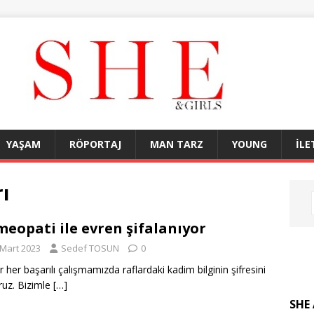
YAŞAM
RÖPORTAJ
MAN TARZ
YOUNG
İLE
ı
eopati ile evren şifalanıyor
 Mart 2023
Sedef TOSUN
0
er her başarılı çalışmamızda raflardaki kadim bilginin şifresini
oruz. Bizimle
[…]
SHE 