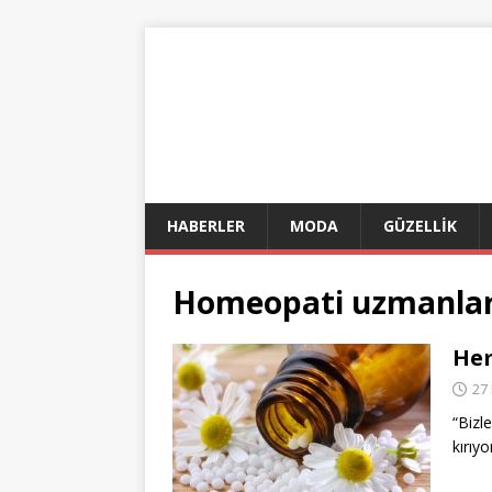
HABERLER
MODA
GÜZELLİK
Homeopati uzmanlar
Hem
27
“Bizl
kırıy