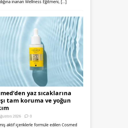
dığına inanan Wellness Eğitmeni,
[…]
med’den yaz sıcaklarına
şı tam koruma ve yoğun
kım
Ağustos 2026
0
miş aktif içeriklerle formüle edilen Cosmed